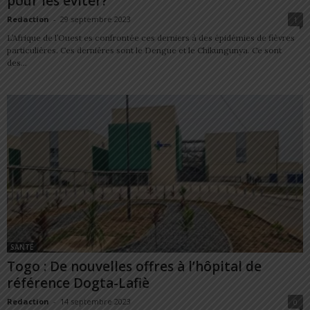
pour les éviter?
Redaction
-
29 septembre 2023
1
L’Afrique de l’Ouest es confrontée ces derniers à des épidémies de fièvres
particulières. Ces dernières sont le Dengue et le Chikungunya. Ce sont
des...
SANTÉ
Togo : De nouvelles offres à l’hôpital de
référence Dogta-Lafiè
Redaction
-
14 septembre 2023
0