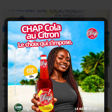
SANTÉ
Togo : Premières soutenances de thèse de
doctorat en Médecine à l’Université...
Redaction
-
22 juillet 2023
0
Des séances de soutenances de thèse de doctorat en Médecine se sont
déroulées du 19 au 21 juillet 2023 à l’Université de Kara (UK)....