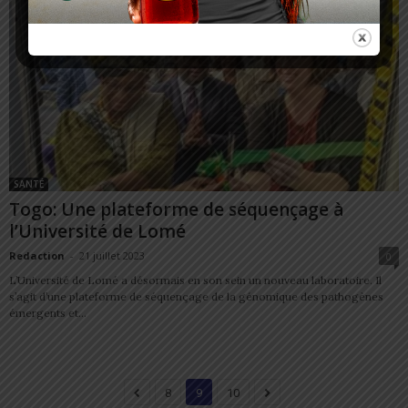
SANTÉ
Togo: Une plateforme de séquençage à
l’Université de Lomé
Redaction
-
21 juillet 2023
0
L’Université de Lomé a désormais en son sein un nouveau laboratoire. Il
s’agit d’une plateforme de séquençage de la génomique des pathogènes
émergents et...
8
9
10