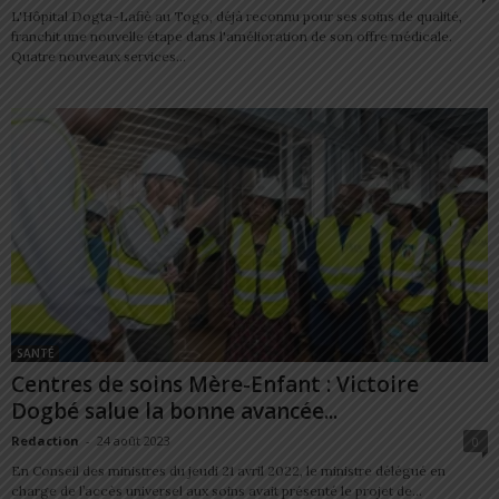
L'Hôpital Dogta-Lafiè au Togo, déjà reconnu pour ses soins de qualité,
franchit une nouvelle étape dans l'amélioration de son offre médicale.
Quatre nouveaux services...
SANTÉ
Centres de soins Mère-Enfant : Victoire
Dogbé salue la bonne avancée...
Redaction
-
24 août 2023
0
En Conseil des ministres du jeudi 21 avril 2022, le ministre délégué en
charge de l’accès universel aux soins avait présenté le projet de...