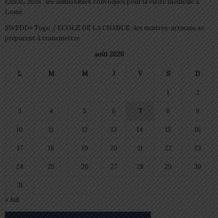
ESSAL 2026 : les admissibles convoqués pour la visite médicale à
Lomé
SWEDD+ Togo / ECOLE DE LA CHANCE : les maitres-artisans se
préparent à transmettre
août 2026
L
M
M
J
V
S
D
1
2
3
4
5
6
7
8
9
10
11
12
13
14
15
16
17
18
19
20
21
22
23
24
25
26
27
28
29
30
31
« Juil