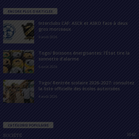
ENCORE PLUS D'ARTICLES
Interclubs CAF: ASCK et ASKO face à deux
gros morceaux
6 août 2026
Togo/ Boissons énergisantes: l’État tire la
sonnette d’alarme
6 août 2026
Togo/ Rentrée scolaire 2026-2027: consultez
la liste officielle des écoles autorisées
4 août 2026
CATÉGORIE POPULAIRE
1042
SOCIÉTÉ