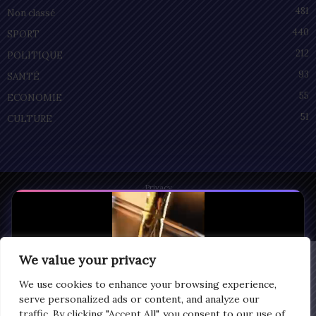
481
Non classé
440
SPORT
212
POLITIQUE
93
SANTÉ
55
ECONOMIE
51
CULTURE
Privacy
© Copyright 2025 | LOMEGRAPH
All rights reserved
We value your privacy
We use cookies to enhance your browsing experience,
serve personalized ads or content, and analyze our
traffic. By clicking "Accept All", you consent to our use of