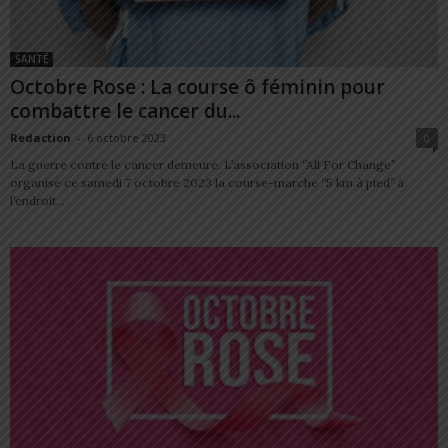
SANTÉ
Octobre Rose : La course ô féminin pour
combattre le cancer du...
Redaction
-
6 octobre 2023
0
La guerre contre le cancer demeure. L’association ‘’All For Change’’
organise ce samedi 7 octobre 2023 la course-marche ‘’5 km à pied’’ à
l’endroit...