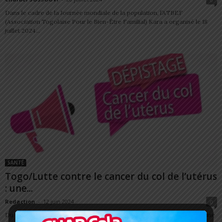
Dans le cadre de la Journée mondiale de la population, l’ATBEF
(Association Togolaise Pour le Bien-Être Familial) Kara a organisé le 18
juillet 2024...
SANTÉ
Togo/Lutte contre le cancer du col de l’utérus
: une...
Redaction
-
12 juin 2024
0
Du 13 au 15 juin 2024, l'Institut National de l'Hygiène (INH) va organiser une