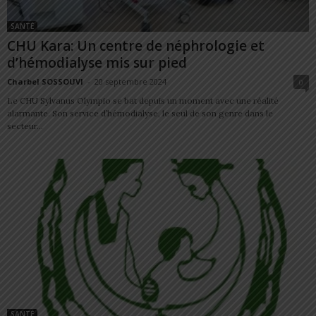
SANTÉ
CHU Kara: Un centre de néphrologie et
d’hémodialyse mis sur pied
Charbel SOSSOUVI
-
20 septembre 2024
0
Le CHU Sylvanus Olympio se bat depuis un moment avec une réalité
alarmante. Son service d’hémodialyse, le seul de son genre dans le
secteur...
SANTÉ