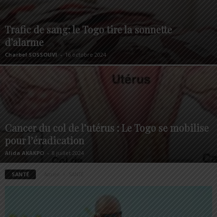
Trafic de sang: le Togo tire la sonnette
d’alarme
Charbel SOSSOUVI
-
16 octobre 2024
Cancer du col de l’utérus : Le Togo se mobilise
pour l’éradication
Alida AKAKPO
-
8 juillet 2024
SANTÉ
Accueil
SANTÉ