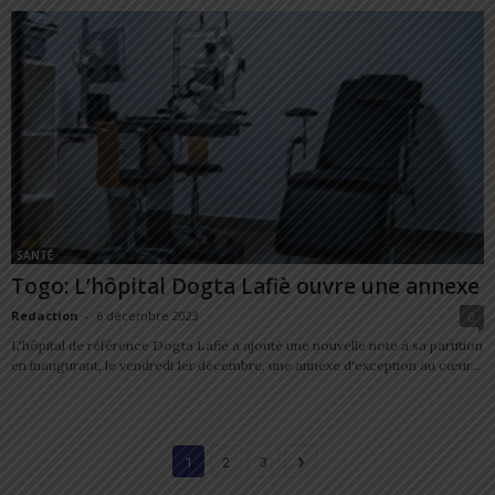
SANTÉ
Togo: L’hôpital Dogta Lafiè ouvre une annexe
Redaction
-
6 décembre 2023
0
L'hôpital de référence Dogta Lafiè a ajouté une nouvelle note à sa partition
en inaugurant, le vendredi 1er décembre, une annexe d'exception au cœur...
1
2
3