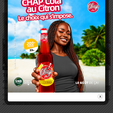
campagne de dépistage gratuite du cancer du col de l'utérus....
SANTÉ
Télé-échographie : le pari du Togo contre la
mortalité maternelle
Charbel SOSSOUVI
-
18 juin 2026
0
Pour bénéficier d’un examen spécialisé au Togo, de nombreuses femmes
enceintes vivant loin des grands centres hospitaliers devaient parcourir des
dizaines, voire des centaines...