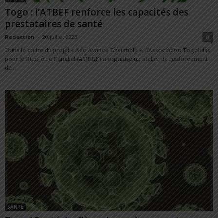
Togo : l’ATBEF renforce les capacités des
prestataires de santé
Redaction
-
20 juillet 2023
0
Dans le cadre du projet « Ado Avance Ensemble », l’Association Togolaise
pour le Bien-être Familial (ATBEF) a organisé un atelier de renforcement
de...
SANTÉ