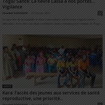
Togo/ Santé: La fièvre Lassa à nos portes…
Vigilance
Charbel SOSSOUVI
-
27 février 2025
0
Le spectre de la maladie à virus Lassa plane sur la sous-région ouest-
africaine. Avec des cas déjà confirmés dans certains pays voisins, le Togo...
SANTÉ
Kara: l’accès des jeunes aux services de santé
reproductive, une priorité...
Charbel SOSSOUVI
-
20 juillet 2024
0