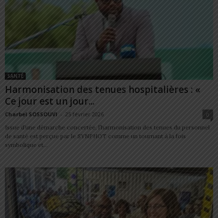
SANTÉ
Harmonisation des tenues hospitalières : «
Ce jour est un jour...
Charbel SOSSOUVI
-
25 février 2026
0
Issue d’une démarche concertée, l’harmonisation des tenues du personnel
de santé est perçue par le SYNPHOT comme un tournant à la fois
symbolique et...