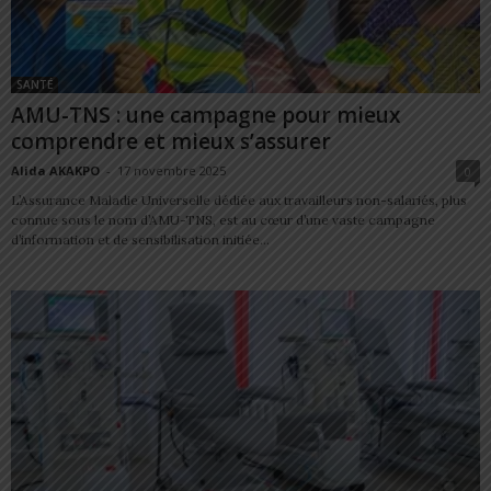
SANTÉ
AMU-TNS : une campagne pour mieux
comprendre et mieux s’assurer
Alida AKAKPO
-
17 novembre 2025
0
L’Assurance Maladie Universelle dédiée aux travailleurs non-salariés, plus
connue sous le nom d’AMU-TNS, est au cœur d’une vaste campagne
d’information et de sensibilisation initiée...