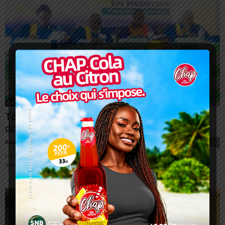
SANTÉ
Togo : Premières soutenances de thèse de
doctorat en Médecine à l’Université...
Redaction
-
22 juillet 2023
0
Des séances de soutenances de thèse de doctorat en Médecine se sont
déroulées du 19 au 21 juillet 2023 à l’Université de Kara (UK)....