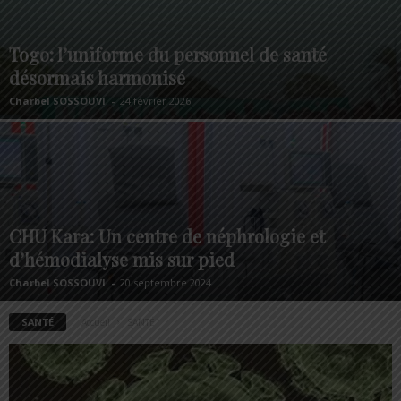
Togo: l’uniforme du personnel de santé
désormais harmonisé
Charbel SOSSOUVI
-
24 février 2026
CHU Kara: Un centre de néphrologie et
d’hémodialyse mis sur pied
Charbel SOSSOUVI
-
20 septembre 2024
SANTÉ
Accueil
SANTÉ