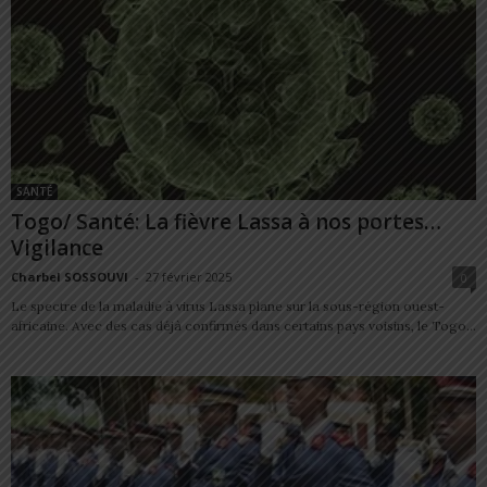
SANTÉ
Togo/ Santé: La fièvre Lassa à nos portes…
Vigilance
Charbel SOSSOUVI
-
27 février 2025
0
Le spectre de la maladie à virus Lassa plane sur la sous-région ouest-
africaine. Avec des cas déjà confirmés dans certains pays voisins, le Togo...