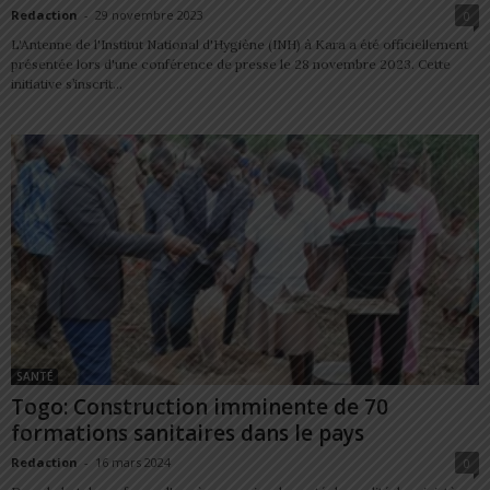
Redaction
-
29 novembre 2023
0
L'Antenne de l'Institut National d'Hygiène (INH) à Kara a été officiellement
présentée lors d'une conférence de presse le 28 novembre 2023. Cette
initiative s’inscrit...
SANTÉ
Togo: Construction imminente de 70
formations sanitaires dans le pays
Redaction
-
16 mars 2024
0