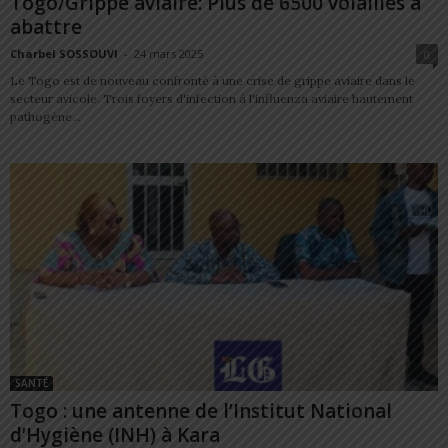
Togo/Grippe aviaire: Plus de 6500 volailles à
abattre
Charbel SOSSOUVI
-
24 mars 2025
0
Le Togo est de nouveau confronté à une crise de grippe aviaire dans le
secteur avicole. Trois foyers d'infection à l'influenza aviaire hautement
pathogène...
SANTÉ
Togo : une antenne de l’Institut National
d’Hygiène (INH) à Kara