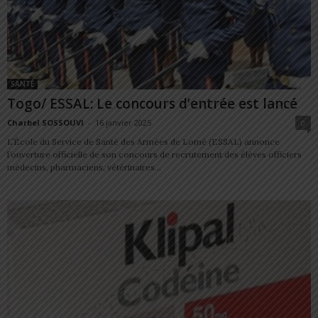
SANTÉ
Togo/ ESSAL: Le concours d’entrée est lancé
Charbel SOSSOUVI
-
16 janvier 2025
0
L’École du Service de Santé des Armées de Lomé (ESSAL) annonce
l’ouverture officielle de son concours de recrutement des élèves officiers
médecins, pharmaciens, vétérinaires...