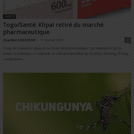
SANTÉ
Togo/Santé: Klipal retiré du marché
pharmaceutique
Charbel SOSSOUVI
-
11 février 2025
0
Coup de tonnerre dans le secteur pharmaceutique ! Le ministère de la
Santé a ordonné, ce samedi, le retrait immédiat du KLIPAL 600mg/50mg
comprimés...