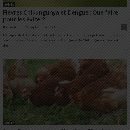
SANTÉ
Fièvres Chikungunya et Dengue : Que faire
pour les éviter?
Redaction
-
29 septembre 2023
1
L’Afrique de l’Ouest es confrontée ces derniers à des épidémies de fièvres
particulières. Ces dernières sont le Dengue et le Chikungunya. Ce sont
des...
SANTÉ