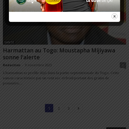
SANTÉ
Harmattan au Togo: Moustapha Mijiyawa
sonne l’alerte
Redaction
-
9 novembre 2023
0
L'harmattan se profile déjà dans la partie septentrionale du Togo. Cette
saison caractérisée par un vent sec et froid portant des grains de
poussière,...
1
2
3