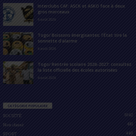
Interclubs CAF: ASCK et ASKO face à deux
gros morceaux
6 août 2026
Togo/ Boissons énergisantes: l’État tire la
sonnette d’alarme
6 août 2026
Togo/ Rentrée scolaire 2026-2027: consultez
la liste officielle des écoles autorisées
4 août 2026
CATÉGORIE POPULAIRE
1042
SOCIÉTÉ
481
Non classé
440
SPORT