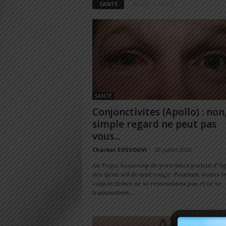
SANTÉ
Accueil
SANTÉ
SANTÉ
Conjonctivites (Apollo) : non
simple regard ne peut pas
vous...
Charbel SOSSOUVI
-
20 juillet 2026
Au Togo, beaucoup de personnes parlent d’“Ap
dès qu’un œil devient rouge. Pourtant, toutes l
conjonctivites ne se ressemblent pas et ne se
transmettent...