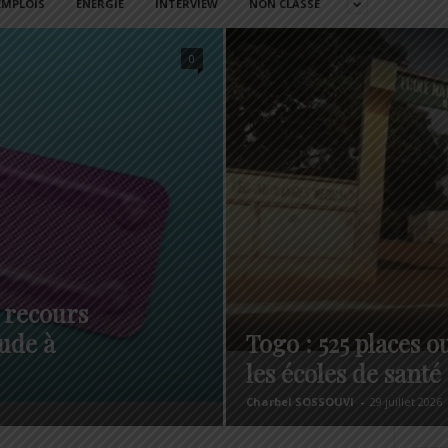
EMPLOIS
ENERGIE
INTERVIEW
NON CLASSÉ
0
 recours
ude à
Togo : 525 places o
les écoles de santé
Charbel SOSSOUVI
-
29 juillet 2026