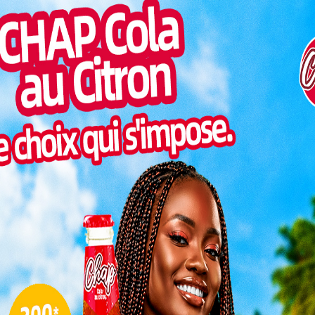
SANTÉ
Télé-échographie : le pari du
ance
Togo contre la mortalité
maternelle
0
Charbel SOSSOUVI
-
18 juin 2026
0
and
te
Pour bénéficier d’un examen spécialisé au Togo, de
te des
nombreuses femmes enceintes vivant loin des
grands centres hospitaliers devaient parcourir des
dizaines, voire des centaines...
Art