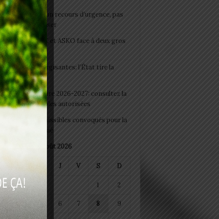
e du lendemain : un recours d’urgence, pas
abitude à banaliser
clubs CAF: ASCK et ASKO face à deux gros
eaux
 Boissons énergisantes: l’État tire la
tte d’alarme
 Rentrée scolaire 2026-2027: consultez la
 officielle des écoles autorisées
 2026 : les admissibles convoqués pour la
e médicale à Lomé
août 2026
M
M
J
V
S
D
1
2
4
5
6
7
8
9