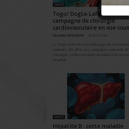
SANTÉ
Togo/ Dogta-Lafiè: une
campagne de chirurgie
cardiovasculaire en vue sous l
Charbel SOSSOUVI
-
30 avril 2026
Le Togo écrit une nouvelle page de son histoi
sanitaire. En effet, une campagne nationale de
chirurgie cardiovasculaire mobilise tout un pa
l'hopital...
SANTÉ
Hépatite B : cette maladie