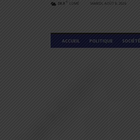
C
LOMÉ
SAMEDI, AOÛT 8, 2026
26.9
L
ACCUEIL
POLITIQUE
SOCIÉT
O
M
E
G
R
A
P
H