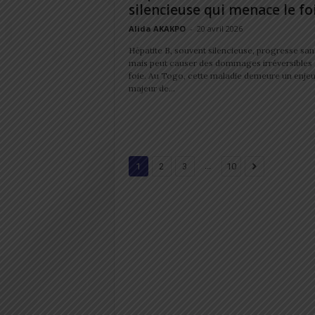
silencieuse qui menace le fo
Alida AKAKPO
-
20 avril 2026
Hépatite B, souvent silencieuse, progresse sans
mais peut causer des dommages irréversibles
foie. Au Togo, cette maladie demeure un enje
majeur de...
...
1
2
3
10