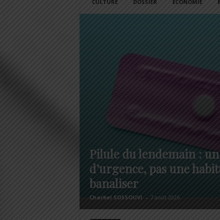
CULTURE
DOSSIER
ECONOMIE
Pilule du lendemain : un
d’urgence, pas une habit
banaliser
Charbel SOSSOUVI
-
7 août 2026