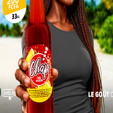
Pilul
une h
SANTÉ
Inter
Chirurgie cardiovasculaire au
morc
e
Togo : une campagne inédite
Togo/
lancée à l’hôpital...
sonne
0
Alida AKAKPO
-
6 mai 2026
0
Togo/
Chirurgie cardiovasculaire au Togo marque une
liste
avancée majeure dans le paysage sanitaire national,
ESSAL
avec le démarrage effectif d’une campagne inédite à
l’Hôpital Dogta-Lafiè. Cette...
visit
L
3