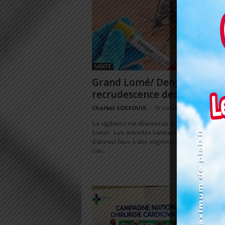
SANTÉ
Grand Lomé/ Dengue:
recrudescence des cas, vigil
Charbel SOSSOUVI
-
10 juillet 2026
La vigilance est désormais de mise dans le Gr
Lomé. Les autorités sanitaires tirent la sonnet
d’alarme face à une augmentation préoccupan
cas...