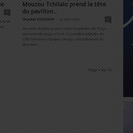
ie
Mouzou Tchilalo prend la tête
du pavillon...
0
Charbel SOSSOUVI
-
12 mars 2026
0
 bruit
 au
Au cœur du plus grand centre hospitalier du Togo,
u
une nouvelle page s’écrit. Le pavillon militaire du
CHU Sylvanus Olympio change officiellement de
direction....
Page 1 sur 10