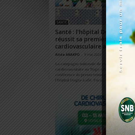
SANTÉ
Santé : l’hôpital Dogta-Lafiè
réussit sa première chirurgi
cardiovasculaire au Togo
Alida AKAKPO
-
9 mai 2026
La campagne nationale de chirurgie
cardiovasculaire au Togo a fait l’objet d’une
conférence de presse tenue ce 08 mai 2026 à
l’Hôpital Dogta-Lafiè. Face...