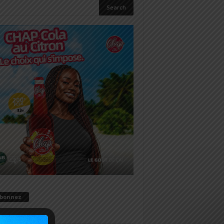
abonnez
il