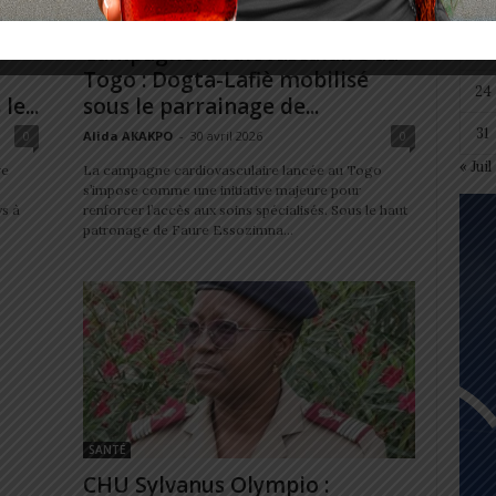
10
SANTÉ
Campagne cardiovasculaire au
17
Togo : Dogta-Lafiè mobilisé
24
e...
sous le parrainage de...
31
0
Alida AKAKPO
-
30 avril 2026
0
« Juil
re
La campagne cardiovasculaire lancée au Togo
s’impose comme une initiative majeure pour
ys à
renforcer l’accès aux soins spécialisés. Sous le haut
patronage de Faure Essozimna...
SANTÉ
CHU Sylvanus Olympio :