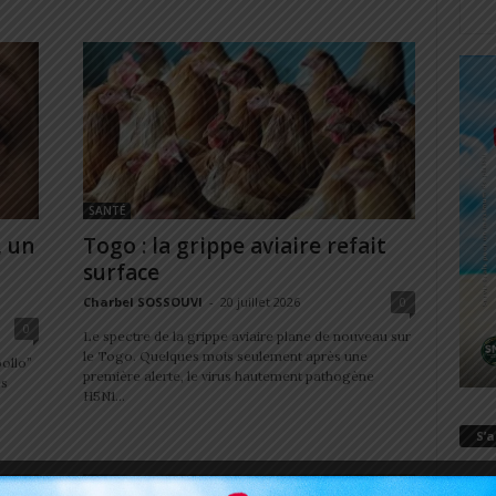
SANTÉ
, un
Togo : la grippe aviaire refait
surface
Charbel SOSSOUVI
-
20 juillet 2026
0
0
Le spectre de la grippe aviaire plane de nouveau sur
le Togo. Quelques mois seulement après une
ollo”
première alerte, le virus hautement pathogène
es
H5N1...
S’
E-ma