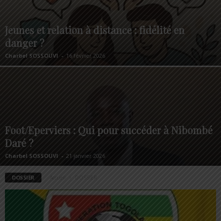
Jeunes et relation à distance : fidélité en
danger ?
Charbel SOSSOUVI
-
16 février 2026
Foot/Eperviers : Qui pour succéder à Nibombé
Daré ?
Charbel SOSSOUVI
-
21 janvier 2026
DOSSIER
Accueil
DOSSIER