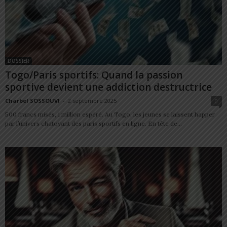
DOSSIER
Togo/Paris sportifs: Quand la passion
sportive devient une addiction destructrice
Charbel SOSSOUVI
-
2 septembre 2025
0
500 francs misés, 1 million espéré. Au Togo, les jeunes se laissent happer
par l’univers chatoyant des paris sportifs en ligne. En tête de...