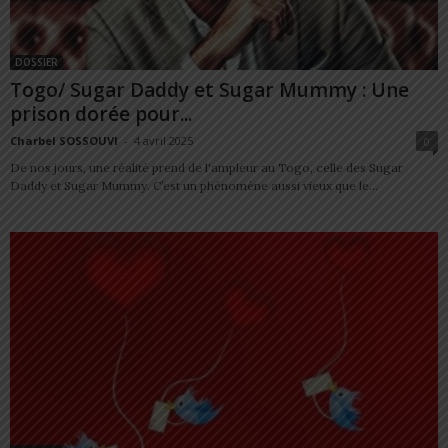
DOSSIER
Togo/ Sugar Daddy et Sugar Mummy : Une
prison dorée pour...
Charbel SOSSOUVI
-
4 avril 2025
0
De nos jours, une réalité prend de l'ampleur au Togo, celle des Sugar
Daddy et Sugar Mummy. C’est un phénomène aussi vieux que le...