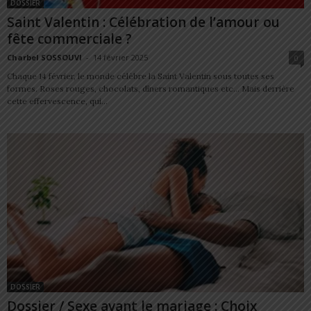
DOSSIER
Saint Valentin : Célébration de l’amour ou
fête commerciale ?
Charbel SOSSOUVI
-
14 février 2025
0
Chaque 14 février, le monde célèbre la Saint Valentin sous toutes ses
formes. Roses rouges, chocolats, dîners romantiques etc… Mais derrière
cette effervescence, qui...
DOSSIER
Dossier / Sexe avant le mariage : Choix