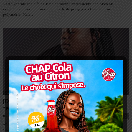
La polygamie est le fait qu’une personne ait plusieurs conjoints ou
conjointes. Pour un homme, on parle de polygynie et une femme
polyandrie. Mais...
DOSSIER
[Dossier] Mères Célibataires : Récits et
témoignages d’une vie compliquée
Redaction
-
10 novembre 2023
2
Au Togo, le nombre de jeunes filles qui accouchent d’un enfant s’accroît
visiblement. Là n’est pas le problème. Ces jeunes filles pour la plupart...