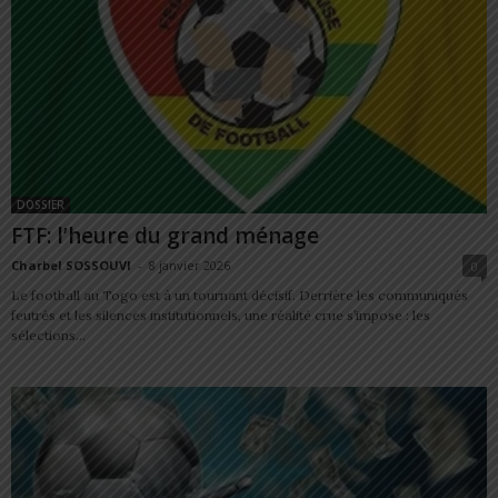
DOSSIER
FTF: l’heure du grand ménage
Charbel SOSSOUVI
-
8 janvier 2026
0
Le football au Togo est à un tournant décisif. Derrière les communiqués
feutrés et les silences institutionnels, une réalité crue s’impose : les
sélections...