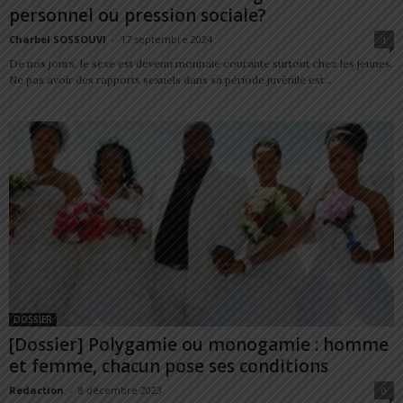
personnel ou pression sociale?
Charbel SOSSOUVI
-
17 septembre 2024
1
De nos jours, le sexe est devenu monnaie courante surtout chez les jeunes.
Ne pas avoir des rapports sexuels dans sa période juvénile est...
DOSSIER
[Dossier] Polygamie ou monogamie : homme
et femme, chacun pose ses conditions
Redaction
-
8 décembre 2023
0