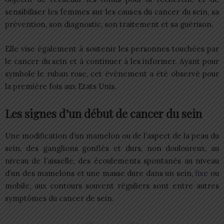
sensibiliser les femmes sur les causes du cancer du sein, sa
prévention, son diagnostic, son traitement et sa guérison.
Elle vise également à soutenir les personnes touchées par
le cancer du sein et à continuer à les informer. Ayant pour
symbole le ruban rose, cet évènement a été observé pour
la première fois aux Etats Unis.
Les signes d’un début de cancer du sein
Une modification d’un mamelon ou de l’aspect de la peau du
sein, des ganglions gonflés et durs, non douloureux, au
niveau de l’aisselle, des écoulements spontanés au niveau
d’un des mamelons et une masse dure dans un sein,
fixe
ou
mobile, aux contours souvent réguliers sont entre autres
symptômes du cancer de sein.