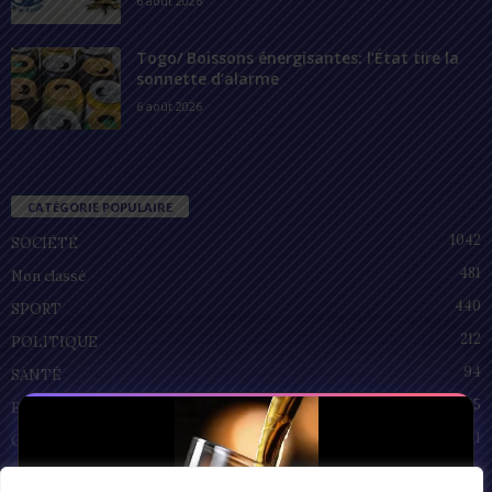
6 août 2026
Togo/ Boissons énergisantes: l’État tire la
sonnette d’alarme
6 août 2026
CATÉGORIE POPULAIRE
1042
SOCIÉTÉ
481
Non classé
440
SPORT
212
POLITIQUE
94
SANTÉ
55
ECONOMIE
51
CULTURE