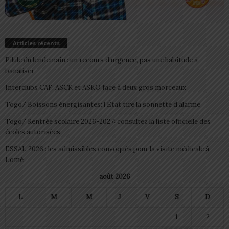
Articles récents
Pilule du lendemain : un recours d’urgence, pas une habitude à
banaliser
Interclubs CAF: ASCK et ASKO face à deux gros morceaux
Togo/ Boissons énergisantes: l’État tire la sonnette d’alarme
Togo/ Rentrée scolaire 2026-2027: consultez la liste officielle des
écoles autorisées
ESSAL 2026 : les admissibles convoqués pour la visite médicale à
Lomé
août 2026
L
M
M
J
V
S
D
1
2