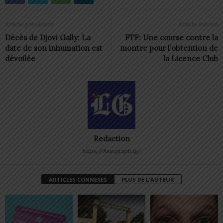
Article précédent
Article suivant
Décès de Djovi Gally: La
FTF: Une course contre la
date de son inhumation est
montre pour l’obtention de
dévoilée
la Licence Club
Redaction
https://lomegraph.tg/
ARTICLES CONNEXES
PLUS DE L'AUTEUR