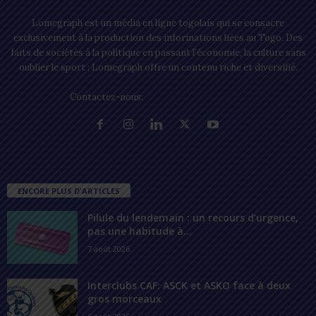
Lomegraph est un média en ligne togolais qui se consacre
exclusivement à la production des informations liées au Togo. Des
faits de sociétés à la politique en passant l’économie, la culture sans
oublier le sport ; Lomegraph offre un contenu riche et diversifié.
Contactez-nous:
contact@lomegraph.tg
ENCORE PLUS D'ARTICLES
Pilule du lendemain : un recours d’urgence,
pas une habitude à...
7 août 2026
Interclubs CAF: ASCK et ASKO face à deux
gros morceaux