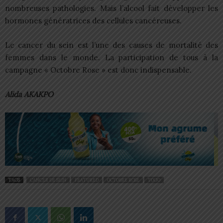
nombreuses pathologies. Mais l’alcool fait développer les
hormones génératrices des cellules cancéreuses.
Le cancer du sein est l’une des causes de mortalité des
femmes dans le monde. La participation de tous à la
campagne « Octobre Rose » est donc indispensable.
Alida AKAKPO
TAGS
CANCER DE SEIN
FEATURED
OCTOBRE ROSE
TOGO