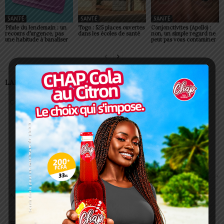
SANTÉ
SANTÉ
SANTÉ
Pilule du lendemain : un
Togo : 525 places ouvertes
Conjonctivites (Apollo) :
recours d’urgence, pas
dans les écoles de santé
non, un simple regard ne
une habitude à banaliser
peut pas vous contaminer
LAISSER UN COMMENTAIRE