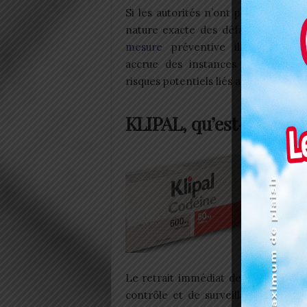
Si les autorités n’ont pas encore pr
nature exacte des défauts constaté
mesure
préventive illustre la vig
accrue des instances sanitaires f
risques potentiels liés aux médicamen
KLIPAL, qu’est-ce que c
Le KLIPA
codéine, 
post-opé
sévères. 
raison d
secondair
Le retrait immédiat de ce médicame
contrôle et de surveillance des p