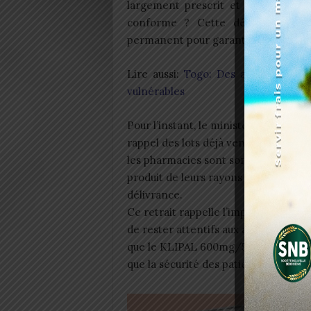
largement prescrit et disponible s
conforme ? Cette décision met e
permanent pour garantir la sécurité 
Lire aussi:
Togo: Des actes de nai
vulnérables
Pour l’instant, le ministère de la Sant
rappel des lots déjà vendus était pré
les pharmacies sont sommées de ret
produit de leurs rayons et de ne plus
délivrance.
Ce retrait rappelle l’importance de l
de rester attentifs aux annonces des
que le KLIPAL 600mg/50mg peut, du 
que la sécurité des patients reste la 
La 