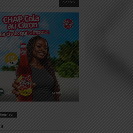
abonnez
il