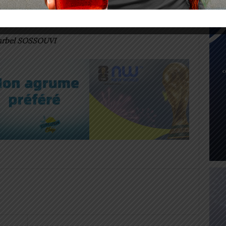
n relancer le débat sur les procédures de contrôle
 médicaments en circulation.
arbel SOSSOUVI