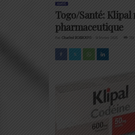
SANTÉ
Togo/Santé: Klipal
pharmaceutique
Par
Charbel SOSSOUVI
-
11 février 2025
731