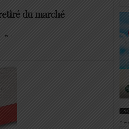
 retiré du marché
0
S’
E-ma