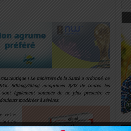
rmaceutique ! Le ministère de la Santé a ordonné, ce
KLIPAL 600mg/50mg comprimés B/12 de toutes les
 sont également sommés de ne plus prescrire ce
 douleurs modérées à sévères.
de cette
ularités
Art
 visuel.