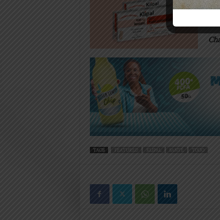
bie
des
Ch
TAGS
FEATURED
KLIPAL
SANTÉ
TOGO