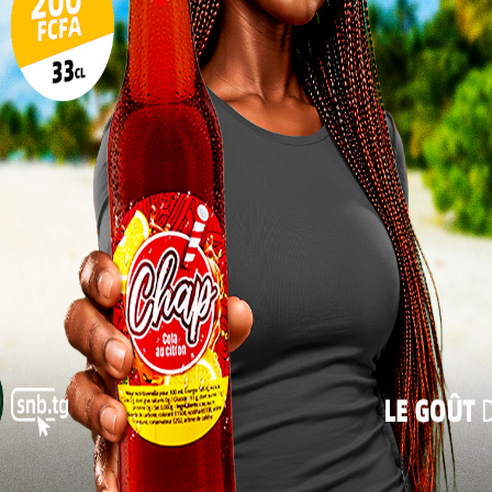
ur le marché, peut-il soudainement être jugé non
n lumière l’importance d’un suivi rigoureux et
17
des patients.
24
ssance pour les femmes
31
« Juil
é n’a pas précisé si un
vu. En revanche, toutes
irer immédiatement le
 en assurer la
a pharmacovigilance et la nécessité pour les patients
 autorités sanitaires. Un médicament aussi répandu
jour au lendemain, être jugé non conforme, preuve
priorité absolue des instances de régulation.
vigilance est donc de mise, et cette affaire pourrait