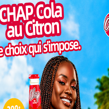
écisé la
Pilul
s, cette
une h
ilance
Inter
ace aux
morc
ts en circulation.
Togo/
sonne
’est?
Togo/
liste
L 600mg/50mg, composé de paracétamol et de
ESSAL
est reconnu pour son efficacité contre les douleurs
visit
ratoires, musculaires ou encore les céphalées
Cependant, sa consommation doit être encadrée, en
u potentiel addictif de la codéine et des effets
L
es qui peuvent en découler.
nt soulève des inquiétudes sur les mécanismes de
3
roduits pharmaceutiques. Comment un médicament,
10