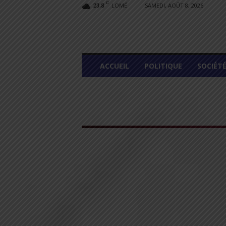
C
LOMÉ
SAMEDI, AOÛT 8, 2026
23.8
L
ACCUEIL
POLITIQUE
SOCIÉT
O
M
E
G
R
A
P
H