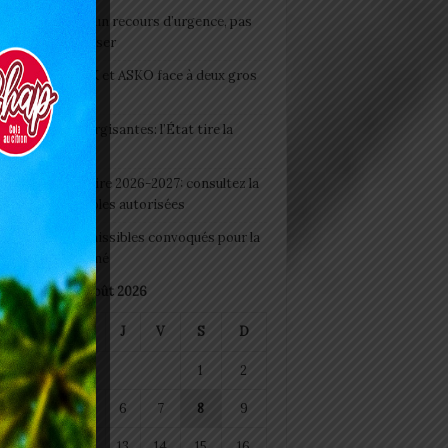
e du lendemain : un recours d’urgence, pas
abitude à banaliser
clubs CAF: ASCK et ASKO face à deux gros
eaux
 Boissons énergisantes: l’État tire la
tte d’alarme
 Rentrée scolaire 2026-2027: consultez la
 officielle des écoles autorisées
 2026 : les admissibles convoqués pour la
e médicale à Lomé
août 2026
M
M
J
V
S
D
1
2
4
5
6
7
8
9
11
12
13
14
15
16