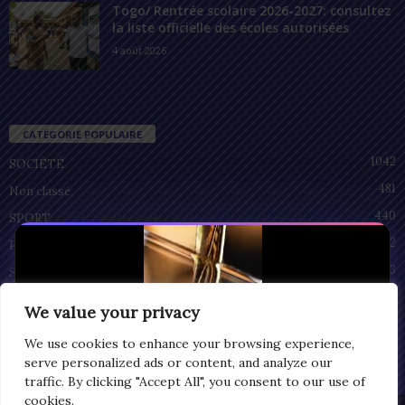
Togo/ Rentrée scolaire 2026-2027: consultez
la liste officielle des écoles autorisées
4 août 2026
CATÉGORIE POPULAIRE
1042
SOCIÉTÉ
481
Non classé
440
SPORT
212
POLITIQUE
93
SANTÉ
55
ECONOMIE
We value your privacy
51
CULTURE
We use cookies to enhance your browsing experience,
serve personalized ads or content, and analyze our
traffic. By clicking "Accept All", you consent to our use of
cookies.