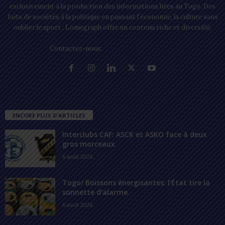
exclusivement à la production des informations liées au Togo. Des
faits de sociétés à la politique en passant l’économie, la culture sans
oublier le sport ; Lomegraph offre un contenu riche et diversifié.
Contactez-nous:
contact@lomegraph.tg
ENCORE PLUS D'ARTICLES
Interclubs CAF: ASCK et ASKO face à deux
gros morceaux
6 août 2026
Togo/ Boissons énergisantes: l’État tire la
sonnette d’alarme
6 août 2026