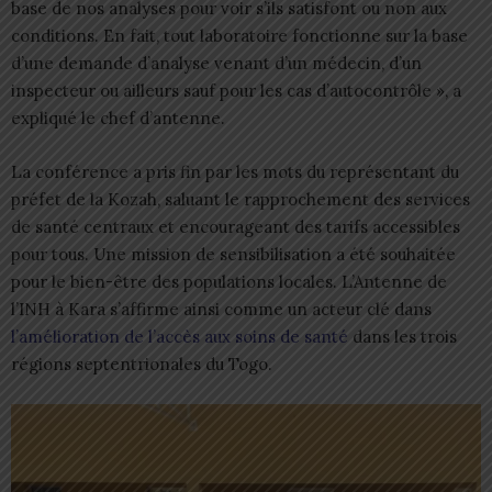
base de nos analyses pour voir s’ils satisfont ou non aux
conditions. En fait, tout laboratoire fonctionne sur la base
d’une demande d’analyse venant d’un médecin, d’un
inspecteur ou ailleurs sauf pour les cas d’autocontrôle », a
expliqué le chef d’antenne.
La conférence a pris fin par les mots du représentant du
préfet de la Kozah, saluant le rapprochement des services
de santé centraux et encourageant des tarifs accessibles
pour tous. Une mission de sensibilisation a été souhaitée
pour le bien-être des populations locales. L’Antenne de
l’INH à Kara s’affirme ainsi comme un acteur clé dans
l’amélioration de l’accès aux soins de santé
dans les trois
régions septentrionales du Togo.