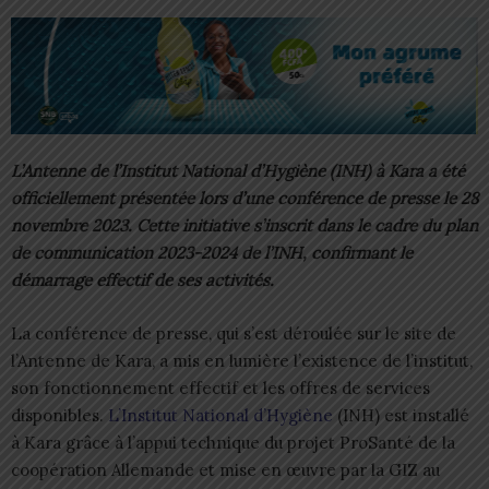
L’Antenne de l’Institut National d’Hygiène (INH) à Kara a été
officiellement présentée lors d’une conférence de presse le 28
novembre 2023. Cette initiative s’inscrit dans le cadre du plan
de communication 2023-2024 de l’INH, confirmant le
démarrage effectif de ses activités.
La conférence de presse, qui s’est déroulée sur le site de
l’Antenne de Kara, a mis en lumière l’existence de l’institut,
son fonctionnement effectif et les offres de services
disponibles.
L’Institut National d’Hygiène
(INH) est installé
à Kara grâce à l’appui technique du projet ProSanté de la
coopération Allemande et mise en œuvre par la GIZ au