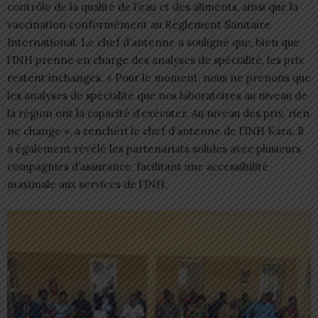
contrôle de la qualité de l’eau et des aliments, ainsi que la
vaccination conformément au Règlement Sanitaire
International. Le chef d’antenne a souligné que, bien que
l’INH prenne en charge des analyses de spécialité, les prix
restent inchangés. « Pour le moment, nous ne prenons que
les analyses de spécialité que nos laboratoires au niveau de
la région ont la capacité d’exécuter. Au niveau des prix, rien
ne change », a renchéri le chef d’antenne de l’INH Kara. Il
a également révélé les partenariats solides avec plusieurs
compagnies d’assurance, facilitant une accessibilité
maximale aux services de l’INH.