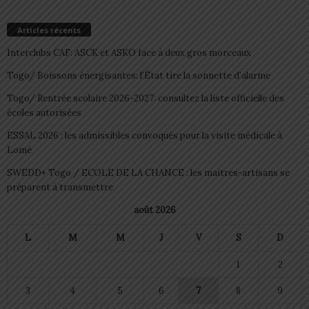
Articles récents
Interclubs CAF: ASCK et ASKO face à deux gros morceaux
Togo/ Boissons énergisantes: l’État tire la sonnette d’alarme
Togo/ Rentrée scolaire 2026-2027: consultez la liste officielle des
écoles autorisées
ESSAL 2026 : les admissibles convoqués pour la visite médicale à
Lomé
SWEDD+ Togo / ECOLE DE LA CHANCE : les maitres-artisans se
préparent à transmettre
août 2026
L
M
M
J
V
S
D
1
2
3
4
5
6
7
8
9