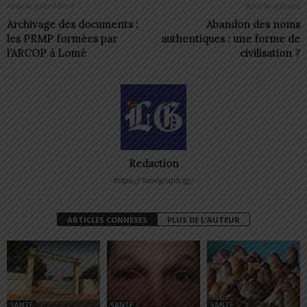
Article précédent
Article suivant
Archivage des documents :
Abandon des noms
les PRMP formées par
authentiques : une forme de
l’ARCOP à Lomé
civilisation ?
Redaction
https://lomegraph.tg/
ARTICLES CONNEXES
PLUS DE L'AUTEUR
SANTÉ
SANTÉ
SANTÉ