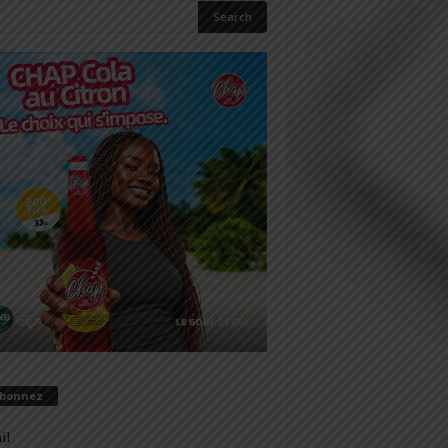
abonnez
il