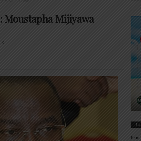
yawa sonne l’alerte
: Moustapha Mijiyawa
0
S’
E-ma