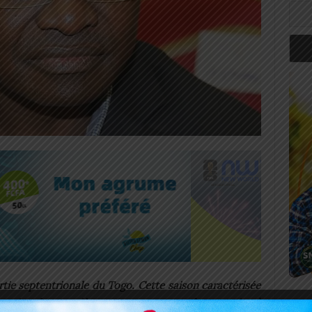
rtie septentrionale du Togo. Cette saison caractérisée
 grains de poussière, est connue pour être propice à
Art