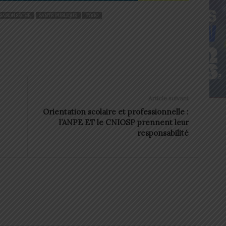
SAISON SÈCHE
SANTÉ PUBLIQUE
TOGO
Article suivant
Orientation scolaire et professionnelle :
l’ANPE ET le CNIOSP prennent leur
responsabilité