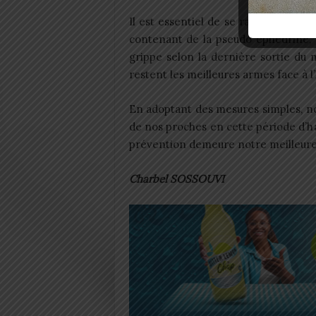
Il est essentiel de se rappeler qu
contenant de la pseudo éphédrine, 
grippe selon la dernière sortie du 
restent les meilleures armes face à l
En adoptant des mesures simples, no
de nos proches en cette période d’ha
prévention demeure notre meilleure 
Charbel SOSSOUVI