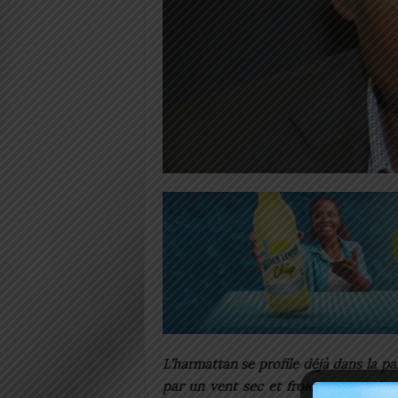
L’harmattan se profile déjà dans la pa
par un vent sec et froid portant des