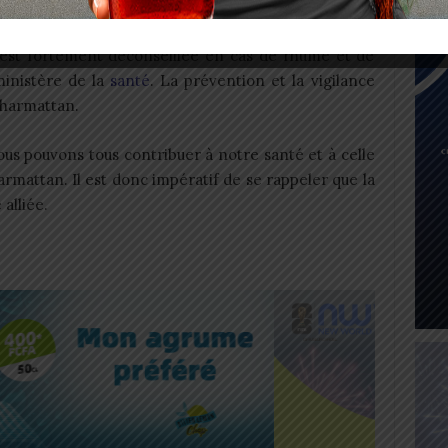
e l’automédication, notamment avec des médicaments
est fortement déconseillée en cas de rhume et de
ministère de la
santé
. La prévention et la vigilance
’harmattan.
us pouvons tous contribuer à notre santé et à celle
rmattan. Il est donc impératif de se rappeler que la
alliée.