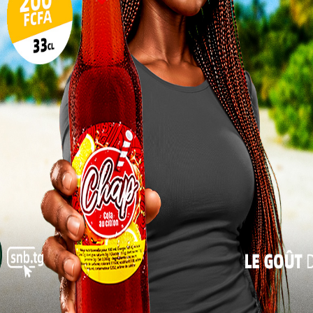
10
17
24
31
« Juil