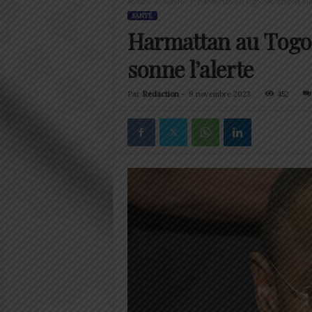
Accueil
SANTÉ
Harmattan au Togo: Moustapha Miji
SANTÉ
Harmattan au Togo
sonne l’alerte
Par
Redaction
-
9 novembre 2023
452