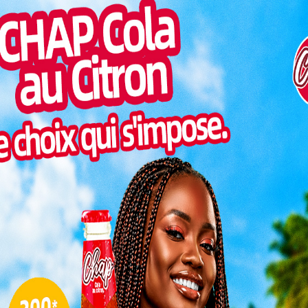
 toux, le rhume, la grippe et surtout la redoutable
Pilul
une h
 et de l’hygiène publique, Moustafa Mijiyawa, sonne
Inter
morc
vigilance.
Togo/
sonne
 en période d’harmattan
Togo/
liste
en garde contre les risques liés à la méningite,
er de près. Fièvre brutale, raideur de cou, maux de
ESSAL
visit
ives doivent appeler à une vigilance immédiate.
 de Lomé recrute
L
er les gestes barrières similaires à ceux du Covid-19
 port de cache-nez), se faire vacciner et consulter
3
anté en cas d’apparition de symptômes alarmants
s les précautions à prendre pendant la période