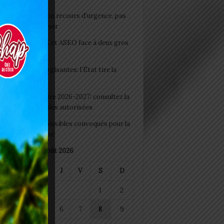
e du lendemain : un recours d’urgence, pas
abitude à banaliser
clubs CAF: ASCK et ASKO face à deux gros
eaux
 Boissons énergisantes: l’État tire la
tte d’alarme
 Rentrée scolaire 2026-2027: consultez la
 officielle des écoles autorisées
 2026 : les admissibles convoqués pour la
e médicale à Lomé
août 2026
M
M
J
V
S
D
1
2
4
5
6
7
8
9