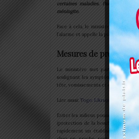
certaines maladies. Parmi elles, la
méningite.
Face à cela, le ministre de la Santé
l’alarme et appelle la population à la 
Mesures de prévention
Le ministère met particulièrement 
soulignant les symptômes à surveill
tête, vomissements et crises convuls
Lire aussi:
Togo: L&rsquo;Université
Eviter les milieux poussiéreux, adopt
(protection de la bouche et du nez,
rapidement un établissement de s
chez un proche sont entre autre