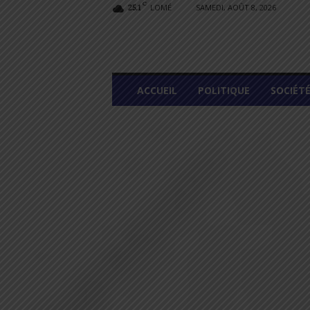
C
LOMÉ
SAMEDI, AOÛT 8, 2026
25.1
L
ACCUEIL
POLITIQUE
SOCIÉT
O
M
E
G
R
A
P
H