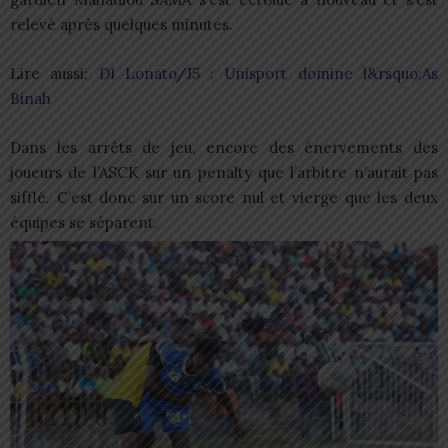
relevé après quelques minutes.
Lire aussi:
D1 Lonato/J5 : Unisport domine l&rsquo;As
Binah
Dans les arrêts de jeu, encore des énervements des
joueurs de l’ASCK sur un penalty que l’arbitre n’aurait pas
sifflé. C’est donc sur un score nul et vierge que les deux
équipes se séparent.