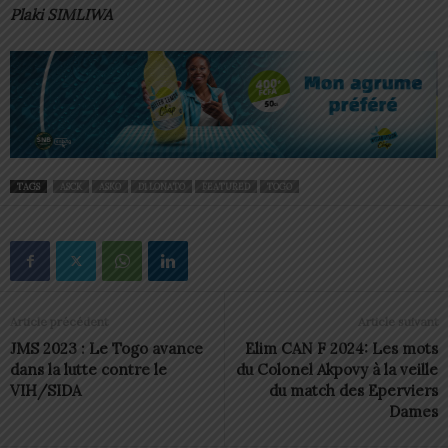
Plaki SIMLIWA
TAGS
ASCK
ASKO
D1 LONATO
FEATURED
TOGO
Article précédent
Article suivant
JMS 2023 : Le Togo avance
Elim CAN F 2024: Les mots
dans la lutte contre le
du Colonel Akpovy à la veille
VIH/SIDA
du match des Eperviers
Dames