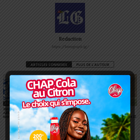
Redaction
https://lomegraph.tg/
ARTICLES CONNEXES
PLUS DE L'AUTEUR
SPORT
SPORT
SPORT
Interclubs CAF: ASCK et
Championnats scolaires :
Championnat D2 : des
ASKO face à deux gros
le LETP Sokodé décroche
surprises et des
morceaux
le titre national
confirmations lors de la J2