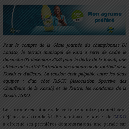
Pour le compte de la 6ème journée du championnat D1
Lonato, le terrain municipal de Kara a servi de cadre le
dimanche 03 décembre 2023 pour le derby de la Kozah, une
affiche qui a attiré l’attention des amoureux du football de la
Kozah et d’ailleurs. La tension était palpable entre les deux
équipes : d’un côté l’ASCK (Association Sportive des
Chauffeurs de la Kozah) et de l’autre, les Kondonna de la
Kozah, ASKO.
Les premières minutes de cette rencontre promettaient
déjà un match tendu. À la 5ème minute, le portier de l’
ASKO
a effectué ses premières démonstrations, une parade sur