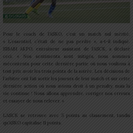
Pour le coach de l’ASKO, c’est un match nul mérité.
« L’essentiel, c’était de ne pas perdre », a-t-il indiqué.
SIBABI AKPO, entraîneur assistant de l’ASCK, a déclaré
ceci. « Nos sentiments sont mitigés, nous sommes
mécontents pour cette dernière partie où nous voulions à
tout prix avoir les trois points de la soirée. Les décisions de
l’arbitre ont fait sortir les joueurs de leur match et sur cette
dernière action où nous avions droit à un penalty, mais la
vie continue ! Nous allons apprendre, corriger nos erreurs
et essayer de nous relever. »
L’ASCK se retrouve avec 5 points au classement, tandis
qu’ASKO capitalise 11 points.