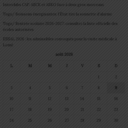
Interclubs CAF: ASCK et ASKO face à deux gros morceaux
Togo/ Boissons énergisantes: l’État tire la sonnette d’alarme
Togo/ Rentrée scolaire 2026-2027: consultez la liste officielle des
écoles autorisées
ESSAL 2026 : les admissibles convoqués pour la visite médicale à
Lomé
août 2026
L
M
M
J
V
S
D
1
2
3
4
5
6
7
8
9
10
11
12
13
14
15
16
17
18
19
20
21
22
23
24
25
26
27
28
29
30