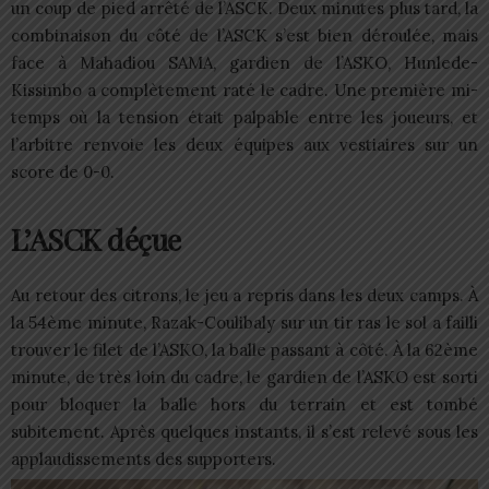
un coup de pied arrêté de l’ASCK. Deux minutes plus tard, la
combinaison du côté de l’ASCK s’est bien déroulée, mais
face à Mahadiou SAMA, gardien de l’ASKO, Hunlede-
Kissimbo a complètement raté le cadre. Une première mi-
temps où la tension était palpable entre les joueurs, et
l’arbitre renvoie les deux équipes aux vestiaires sur un
score de 0-0.
L’ASCK déçue
Au retour des citrons, le jeu a repris dans les deux camps. À
la 54ème minute, Razak-Coulibaly sur un tir ras le sol a failli
trouver le filet de l’ASKO, la balle passant à côté. À la 62ème
minute, de très loin du cadre, le gardien de l’ASKO est sorti
pour bloquer la balle hors du terrain et est tombé
subitement. Après quelques instants, il s’est relevé sous les
applaudissements des supporters.