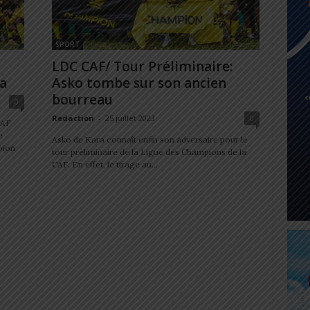
SPORT
LDC CAF/ Tour Préliminaire:
ra
Asko tombe sur son ancien
bourreau
0
Redaction
-
25 juillet 2023
0
CAF
e
Asko de Kara connaît enfin son adversaire pour le
pion
tour préliminaire de la Ligue des Champions de la
CAF. En effet, le tirage au...