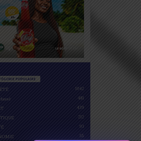
TÉGORIE POPULAIRE
1042
IÉTÉ
481
lassé
439
RT
212
ITIQUE
93
TÉ
55
NOMIE