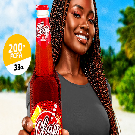
Togo/
sonne
Togo/
liste
ESSAL
SPORT
visit
Super Coupe du Togo 2023: Le
SWED
C
derby de la Kozah au...
maitr
0
Redaction
-
4 octobre 2023
0
Glory
,
Les amoureux du football togolais attendent
milli
tade
impatiemment le début de la nouvelle saison. Ce
x...
début sera effectif après le match de la Super
Coupe...
L
3
10