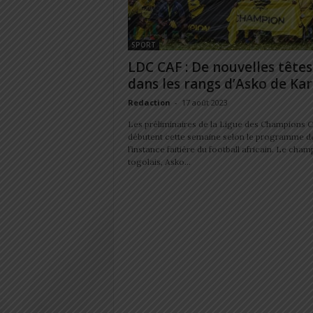
SPORT
LDC CAF : De nouvelles têtes
dans les rangs d’Asko de Ka
Redaction
-
17 août 2023
Les préliminaires de la Ligue des Champions 
débutent cette semaine selon le programme d
l’instance faitière du football africain. Le cham
togolais, Asko...