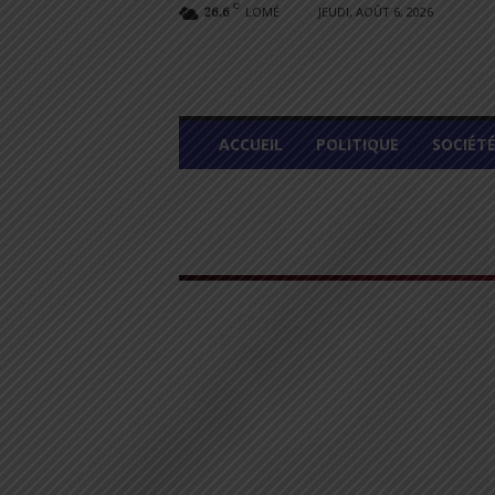
C
LOMÉ
JEUDI, AOÛT 6, 2026
26.6
L
ACCUEIL
POLITIQUE
SOCIÉT
O
M
E
G
R
A
P
H