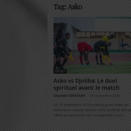
Tag: Asko
SPORT
Asko vs Djoliba: Le duel
spirituel avant le match
Charbel SOSSOUVI
-
23 septembre 2024
Le 22 septembre 2024 restera gravé dans les
mémoires comme un jour où le football africai
offert un spectacle rare et inattendu. Lors...