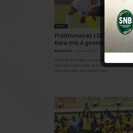
SPORT
Préliminaires LDC CAF : Ask
Kara mis à genoux par les...
Redaction
-
21 août 2023
Le Stade de Kégué a accueilli cet après-midi l
rencontre entre Asko de Kara et l’AS FAR du M
Une rencontre qui s’inscrit dans...