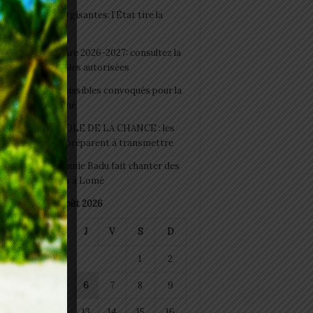
 Boissons énergisantes: l’État tire la
tte d’alarme
 Rentrée scolaire 2026-2027: consultez la
 officielle des écoles autorisées
 2026 : les admissibles convoqués pour la
e médicale à Lomé
D+ Togo / ECOLE DE LA CHANCE : les
es-artisans se préparent à transmettre
 Night 2026: Sonnie Badu fait chanter des
ers de personnes à Lomé
août 2026
M
M
J
V
S
D
1
2
4
5
6
7
8
9
11
12
13
14
15
16