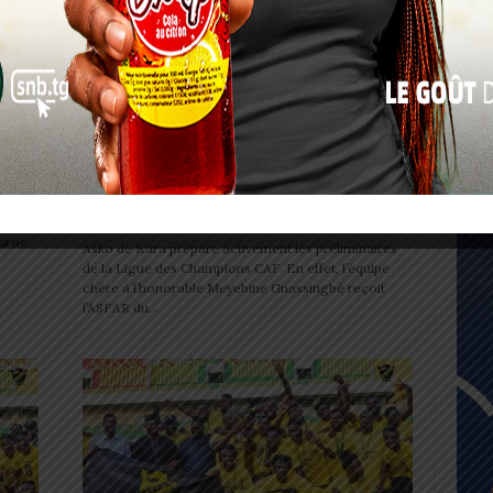
17
24
SPORT
31
o de
Préliminaires LDC CAF : « Nous
allons tout faire pour les
« Juil
emmerder jusqu’au...
0
Redaction
-
18 août 2023
0
a
aroc.
Asko de Kara prépare activement les préliminaires
de la Ligue des Champions CAF. En effet, l’équipe
chère à l’honorable Meyebine Gnassingbé reçoit
l’ASFAR du...