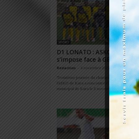
SPORT
D1 LONATO : ASKO de Kara
s’impose face à GBIKINTI F
Redaction
-
6 novembre 2023
Troisième journée du championnat D1 Lonato
l’ASKO de Kara a rencontré GBIKINTI FC au s
municipal de Kara le 5 novembre 2023. Les deu