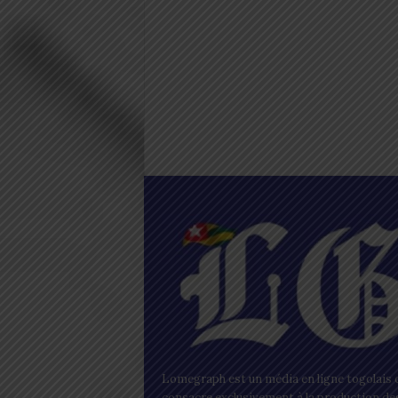
Lomegraph est un média en ligne togolais q
consacre exclusivement à la production de