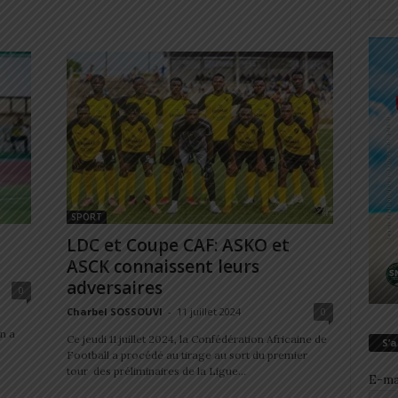
SPORT
LDC et Coupe CAF: ASKO et
ASCK connaissent leurs
adversaires
0
Charbel SOSSOUVI
-
11 juillet 2024
0
n a
Ce jeudi 11 juillet 2024, la Confédération Africaine de
S’
Football a procédé au tirage au sort du premier
tour des préliminaires de la Ligue...
E-ma