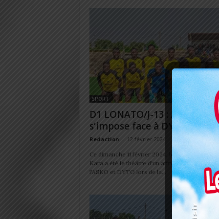
SPORT
D1 LONATO/J-13 : ASKO
s’impose face à DYTO
Redaction
-
12 février 2024
Ce dimanche 11 février 2024, le stade municipal
Kara a été le théâtre d'un affrontement épique
l'ASKO et DYTO lors de la...