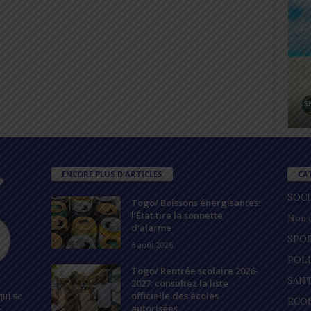
ENCORE PLUS D'ARTICLES
CA
SOC
Togo/ Boissons énergisantes:
l’État tire la sonnette
Non c
d’alarme
SPO
6 août 2026
POL
Togo/ Rentrée scolaire 2026-
SAN
2027: consultez la liste
officielle des écoles
ui se
ECO
autorisées
s