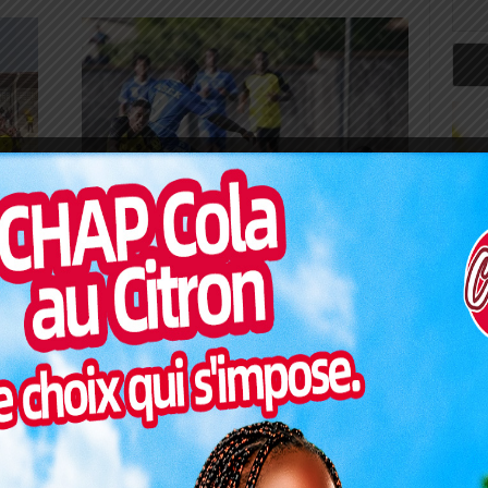
SPORT
D1 Lonato / J6 : le derby de la
Kozah conclu...
0
Redaction
-
4 décembre 2023
0
 de
Pour le compte de la 6ème journée du championnat
 entre
D1 Lonato, le terrain municipal de Kara a servi de
cadre le dimanche 03 décembre...
Art