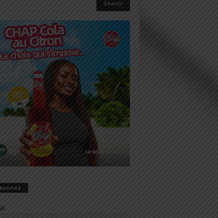
abonnez
il