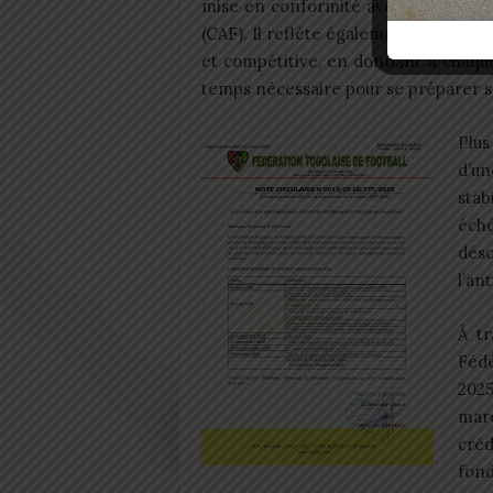
mise en conformité avec les standar
(CAF). Il reflète également la volonté
et compétitive, en donnant à chaque 
temps nécessaire pour se préparer 
Plus
d’un
stab
éch
dés
l’ant
À tr
Fédé
2025
marq
cré
fond