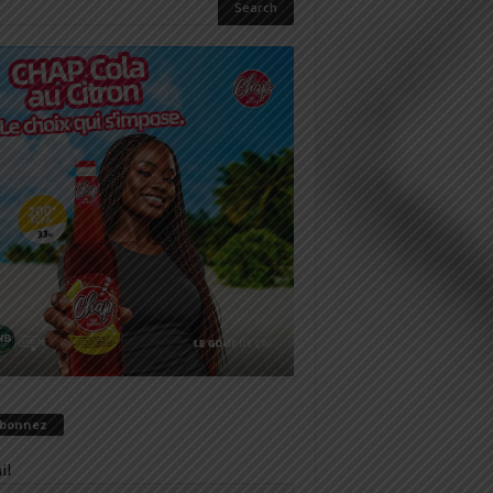
abonnez
il