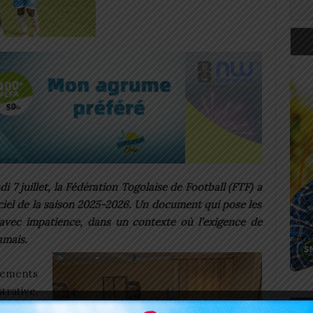
i 7 juillet, la Fédération Togolaise de Football (FTF) a
iciel de la saison 2025-2026. Un document qui pose les
 avec impatience, dans un contexte où l’exigence de
amais.
gements
rative,
Art
omme un