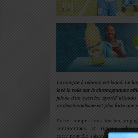
Le compte à rebours est lancé. Ce lund
levé le voile sur le chronogramme off
jalons d’un exercice sportif attendu
professionnalisme est plus forte que j
Entre compétitions locales, enga
continentaux, et rigueur administ
cette nouvelle saison s’annonce c