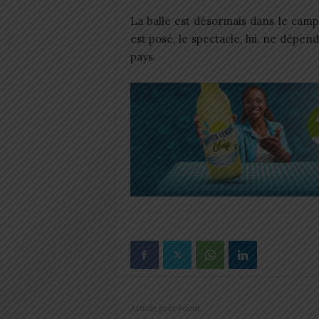
La balle est désormais dans le camp 
est posé, le spectacle, lui, ne dépe
pays.
Article précédent