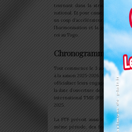
tournant dans la structuration du 
national. Et pour cause, la FTF veut
un coup d’accélérateur dans la planif
l’harmonisation et la gouvernance 
roi au Togo.
Chronogramme bien str
Tout commence le 3 août 2025, avec l
à la saison 2025-2026. Dès le 11 août
officialiser leurs engagements dans
la date d’ouverture de la première p
international TMS (FIFA Transfer M
2025.
La FTF prévoit aussi le lancement,
même période, des formations, sém