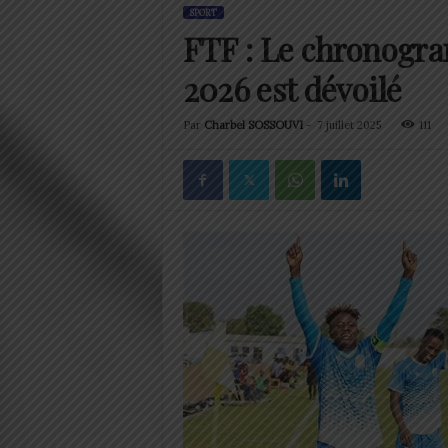
SPORT
FTF : Le chronogra
2026 est dévoilé
Par
Charbel SOSSOUVI
-
7 juillet 2025
111