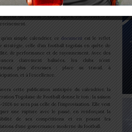
ds fixés par la Confédération Africaine de Football
 de la FTF de construire une saison fluide, prévisible
acteur du football — clubs, ligues, encadreurs — le
sereinement.
 qu’un simple calendrier, ce
document
est le reflet
e stratégie, celle d’un football togolais en quête de
ilité, de performance et de rayonnement. Avec des
éances clairement balisées, les clubs n’ont
ormais plus d’excuses : place au travail, à
icipation, et à l’excellence.
avers cette publication anticipée du calendrier, la
ration Togolaise de Football donne le ton : la saison
-2026 ne sera pas celle de l’improvisation. Elle veut
uer une rupture avec le passé, en renforçant la
dibilité de ses compétitions et en posant les
ations d’une gouvernance moderne du football.