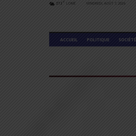
C
LOMÉ
VENDREDI, AOÛT 7, 2026
27.1
L
ACCUEIL
POLITIQUE
SOCIÉT
O
M
E
G
R
A
P
H