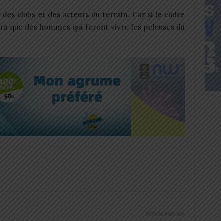
des clubs et des acteurs du terrain. Car si le cadre
ndra que des hommes qui feront vivre les pelouses du
Article suivant