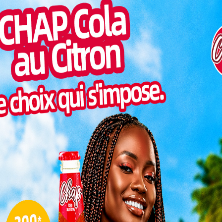
football
Inter
 marquer
morc
ication,
Togo/
du sport
sonne
Togo/
liste
ucturé de la FTF
ESSAL
visit
a finale de la D2, qui servira d’ouverture symbolique
SWED
, les choses sérieuses démarrent : les clubs pourront
maitr
 les championnats nationaux de D1. C’est également
ériode d’enregistrement des joueurs, via le système
atching System), qui s’étendra jusqu’au 20 octobre
L
 à cette
3
inaires
10