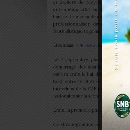
et ateliers de recyclage à l’inten
entraîneurs, arbitres et dirigeants. O
hausser le niveau de compétence gl
professionnaliser davantage l’éco
footballistique togolais.
Lire aussi
:
FTF: Asko de Kara est san
Le 7 septembre, place à la traditi
démarrage des hostilités. Le 14 se
ouvrira enfin le bal, dans une atm
tard, entre le 19 et le 21 septembr
interclubs de la CAF joueront leur 1e
nationales sur la scène continentale.
Enfin, la première phase d’impressio
Ce chronogramme ne sort pas du néa