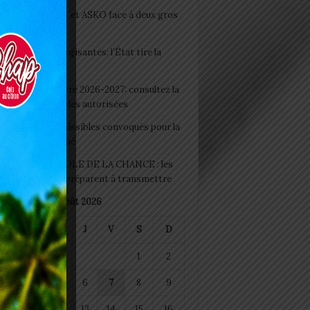
clubs CAF: ASCK et ASKO face à deux gros
eaux
 Boissons énergisantes: l’État tire la
tte d’alarme
 Rentrée scolaire 2026-2027: consultez la
 officielle des écoles autorisées
 2026 : les admissibles convoqués pour la
e médicale à Lomé
D+ Togo / ECOLE DE LA CHANCE : les
es-artisans se préparent à transmettre
août 2026
M
M
J
V
S
D
1
2
4
5
6
7
8
9
11
12
13
14
15
16