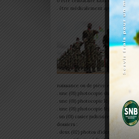
o être célibataire sans enfant;
. être médicalement apte à prendre p
naissance ou de pièce en tenant lieu 
. une (01) photocopie du certificat de 
. une (01) photocopie légalisée de la c
. une (01) photocopie légalisée des d
. un (01) casier judiciaire datant de 
dossiers :
. deux (02) photos d’identité sur fond