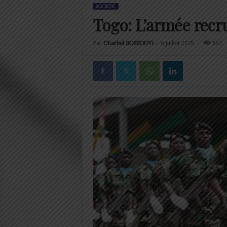
SOCIÉTÉ
Togo: L’armée recr
Par
Charbel SOSSOUVI
-
8 juillet 2025
563