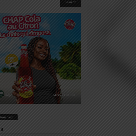
abonnez
il