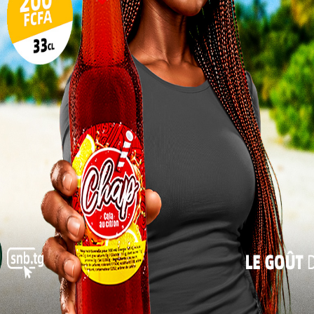
art aux épreuves sportives et physiques.
17
COMPOSITION DES DOSSIERS DE
24
CANDIDATURE
31
. une (01) demande manuscrite adressée, au
« Juil
ministre des armées précisant les deux
derniers établissements scolaires
fréquentés et le niveau scolaire ;
. une (01) attestation de niveau scolaire ;
! une (01) photocopie légalisée de l’acte de
;
nationalité togolaise ;
arte nationale d’identité ;
iplômes scolaires et professionnels obtenus ,
moins de trois (03) mois à la date de dépôt des
 blanc ;