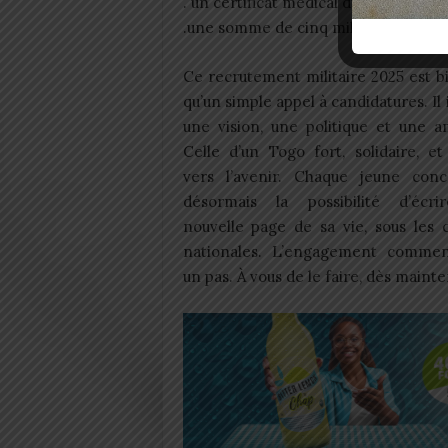
. un certificat médical dûment délivr
.une somme de cinq mille (5 000) fra
Ce recrutement militaire 2025 est b
qu’un simple appel à candidatures. Il
une vision, une politique et une a
Celle d’un Togo fort, solidaire, e
vers l’avenir. Chaque jeune con
désormais la possibilité d’écr
nouvelle page de sa vie, sous les 
nationales. L’engagement comme
un pas. À vous de le faire, dès maint