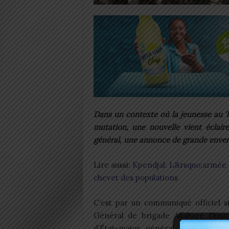
Dans un contexte où la jeunesse au 
mutation, une nouvelle vient éclaire
général, une annonce de grande enverg
Lire aussi:
Kpendjal: L&rsquo;armée 
chevet des populations
C’est par un communiqué officiel s
Général de brigade Allahare Dimin
d’État-major général des Forces