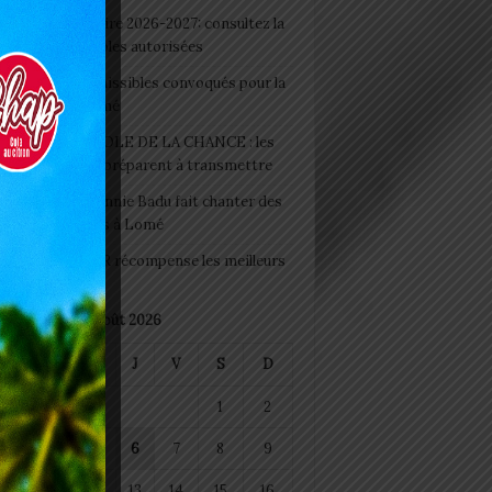
 Rentrée scolaire 2026-2027: consultez la
 officielle des écoles autorisées
 2026 : les admissibles convoqués pour la
e médicale à Lomé
D+ Togo / ECOLE DE LA CHANCE : les
es-artisans se préparent à transmettre
 Night 2026: Sonnie Badu fait chanter des
ers de personnes à Lomé
 : AGRI-ESPOIR récompense les meilleurs
ts
août 2026
M
M
J
V
S
D
1
2
4
5
6
7
8
9
11
12
13
14
15
16