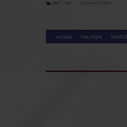
C
LOMÉ
JEUDI, AOÛT 6, 2026
23.6
L
ACCUEIL
POLITIQUE
SOCIÉT
O
M
E
G
R
A
P
H