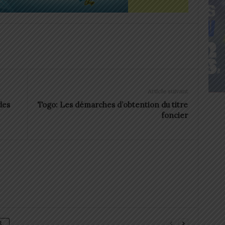
Article suivant
des
Togo: Les démarches d’obtention du titre
foncier
R