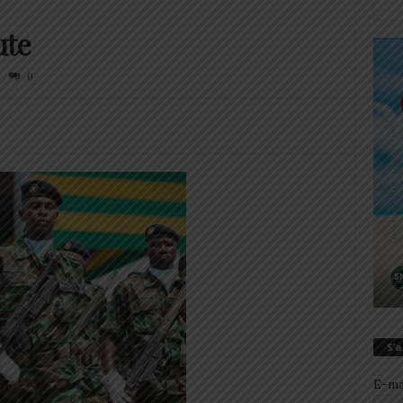
ute
0
S’
E-ma