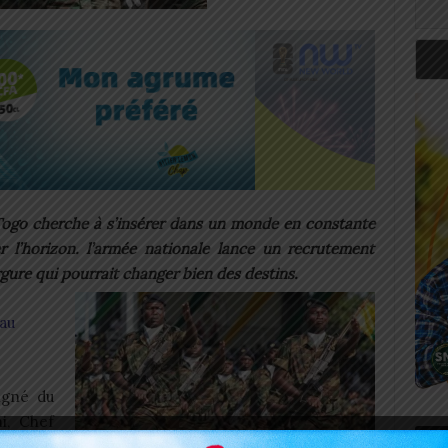
Togo cherche à s’insérer dans un monde en constante
r l’horizon. l’armée nationale lance un recrutement
ure qui pourrait changer bien des destins.
au
igné du
i, Chef
Art
 armées