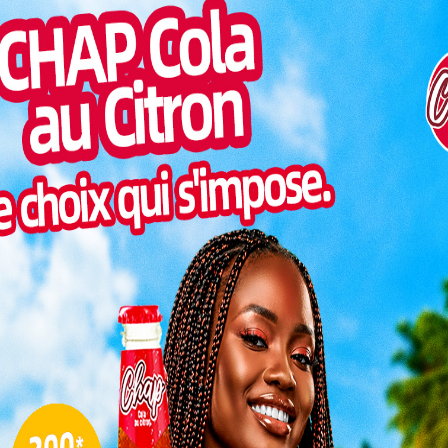
Togo/
e a été
liste
caine, inclusive, et surtout ouverte, qui s’adresse à
et filles – dont le
niveau
scolaire va du CEPD à la
ESSAL
visit
s du BAC 2.
SWED
 concours de recrutement dans
maitr
Glory
milli
Vogan
talen
golaise ;
e 31 décembre 2007 ;
tre le certificat d’étude du premier degré
L
 être titulaire d’un baccalauréat 2ème
 pour les candidats du sexe masculin et 1,65 m
3
10