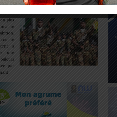
é par un médecin ;
ncs CFA pour les frais de dépôt des dossiers
ien plus
 incarne
mbition.
t tourné
cerné a
ire une
couleurs
nce par
enant.