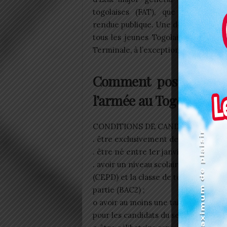
togolaises (FAT), que la nouvell
rendue publique. Une démarche républi
tous les jeunes Togolais – garçons 
Terminale, à l’exception des titulaire
Comment postuler au
l’armée au Togo?
CONDITIONS DE CANDIDATURE
. être exclusivement de nationalité to
. être né entre 1er janvier 2001 et l
. avoir un niveau scolaire compris en
(CEPD) et la classe de terminale sans
partie (BAC2) ;
o avoir au moins une taille de 1,70 m
pour les candidats du sexe féminin ;