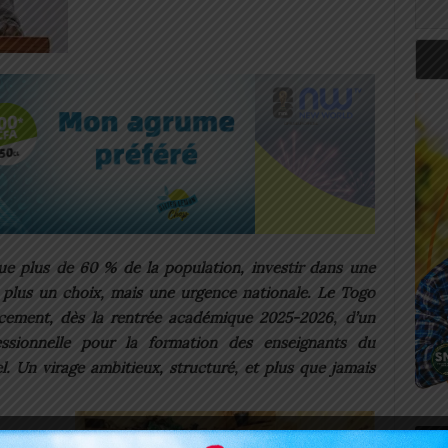
ue plus de 60 % de la population, investir dans une
 plus un choix, mais une urgence nationale. Le Togo
ncement, dès la rentrée académique 2025-2026, d’un
ssionnelle pour la formation des enseignants du
l. Un virage ambitieux, structuré, et plus que jamais
Art
 formés