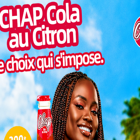
Inter
morc
e route
Togo/
25, ce
sonne
enariat
Togo/
onal de
liste
nement
ESSAL
 National des Sciences de l’Éducation de l’Université
visit
ionnaliser la transmission des savoir-faire dans les
SWED
ngtemps négligées mais porteuses d’avenir.
maitr
 réparer et transmettre au Togo
L
Froid et climatisation, mécanique générale,
mécanique automobile, plomberie ou encore
maçonnerie : les spécialités proposées visent à
3
former des enseignants capables de transmettre
10