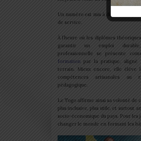
Un numéro est mis à disposition pour 
de service.
À l’heure où les diplômes théoriques
garantir un emploi durable
professionnelle se présente co
formation
par la pratique, aligné 
terrain. Mieux encore, elle élève 
compétences artisanales au 
pédagogique.
Le Togo affirme ainsi sa volonté de 
plus inclusive, plus utile, et surtout 
socio-économique du pays. Pour les 
changer le monde en formant les bâti