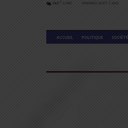
C
LOMÉ
VENDREDI, AOÛT 7, 2026
24.3
L
ACCUEIL
POLITIQUE
SOCIÉT
O
M
E
G
R
A
P
H