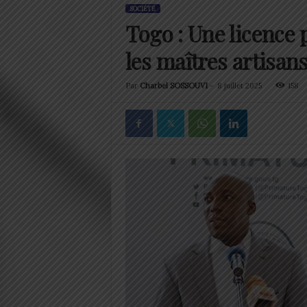
SOCIÉTÉ
Togo : Une licence 
les maîtres artisan
Par
Charbel SOSSOUVI
-
8 juillet 2025
158