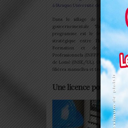
à l&rsquo;Université de Lomé
Dans le sillage de la feuille d
gouvernementale Togo 2020-20
programme est le fruit d’un part
stratégique entre l’Institut Nati
Formation et de Perfection
Professionnels (INFPP) et l’Institut
de Lomé (INSE/UL). Objectif, profess
filières manuelles et techniques, lo
Une licence pour bâtir,