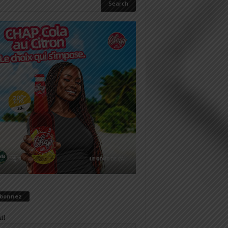
abonnez
il