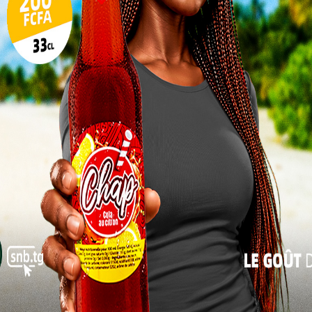
leur savoir dans ces domaines vitaux. Les
candidats visés sont des jeunes bacheliers âgés
17
de 18 à 30 ans, animés par la passion du métier et
24
le désir de devenir les piliers d’un enseignement
technique modernisé et structuré.
31
« Juil
Ce projet n’est pas une simple initiative
académique. Il est un levier stratégique pour
qualifiés dans les centres de formation et les lycées
 le chômage des jeunes. Un pont entre la salle de
 togolais.
ert à tous les bacheliers
ats peuvent déposer leur dossier de candidature au
re le Palais des Congrès de Lomé, du 14 juillet au 22
s jours ouvrables. L’Université de Lomé publiera dans
lémentaire précisant les pièces à fournir.