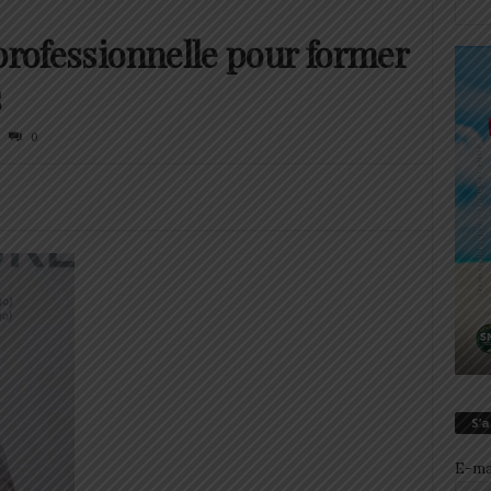
professionnelle pour former
s
0
S’
E-ma