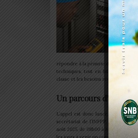
répondre à la pénurie d’enseignants 
techniques, tout en luttant contre
classe et les besoins réels du marché
Un parcours d’élite ouv
L’appel est donc lancé. Les candid
secrétariat de l’INFPP, situé derriè
août 2025, de 08h00 à 14h30, tous le
les jours à venir un communiqué comp