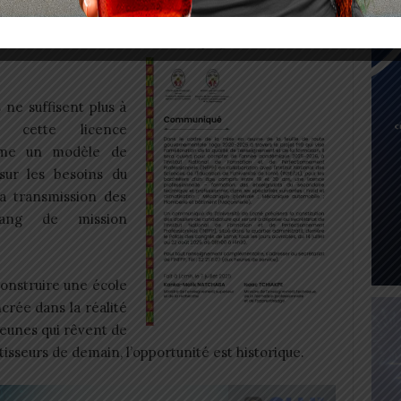
toute information : 22 21 11 07, joignable aux heures
 ne suffisent plus à
, cette licence
mme un modèle de
sur les besoins du
la transmission des
rang de mission
construire une école
ancrée dans la réalité
jeunes qui rêvent de
sseurs de demain, l’opportunité est historique.