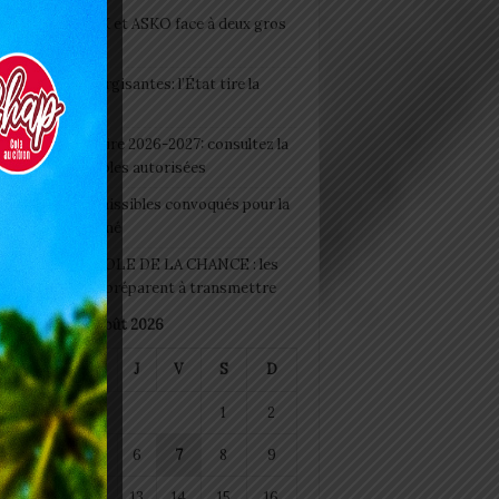
clubs CAF: ASCK et ASKO face à deux gros
eaux
 Boissons énergisantes: l’État tire la
tte d’alarme
 Rentrée scolaire 2026-2027: consultez la
 officielle des écoles autorisées
 2026 : les admissibles convoqués pour la
e médicale à Lomé
D+ Togo / ECOLE DE LA CHANCE : les
es-artisans se préparent à transmettre
août 2026
M
M
J
V
S
D
1
2
4
5
6
7
8
9
11
12
13
14
15
16