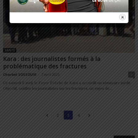
SANTÉ
Kara : des journalistes formés à la
problématique des fractures
Charbel SOSSOUVI
-
7 avril 2025
0
Ce samedi 5 avril, le Foyer Évêché de Kara a accueilli un séminaire inédit.
Objectif, outiller les journalistes sur les fractures, un enjeu de...
2
3
4