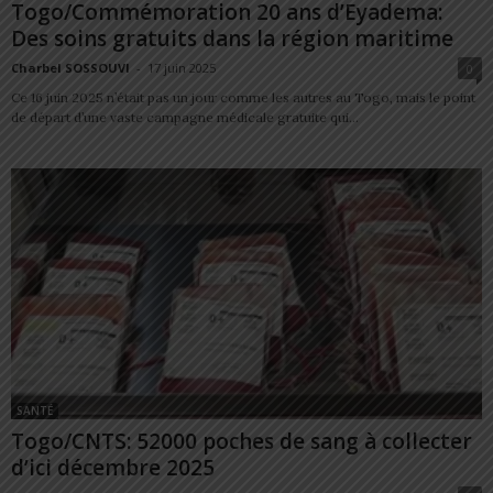
Togo/Commémoration 20 ans d’Eyadema:
Des soins gratuits dans la région maritime
Charbel SOSSOUVI
-
17 juin 2025
0
Ce 16 juin 2025 n’était pas un jour comme les autres au Togo, mais le point
de départ d’une vaste campagne médicale gratuite qui...
SANTÉ
Togo/CNTS: 52000 poches de sang à collecter
d’ici décembre 2025