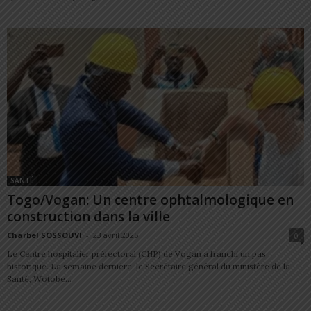
SANTÉ
Togo/Vogan: Un centre ophtalmologique en
construction dans la ville
Charbel SOSSOUVI
-
23 avril 2025
0
Le Centre hospitalier préfectoral (CHP) de Vogan a franchi un pas
historique. La semaine dernière, le Secrétaire général du ministère de la
Santé, Wotobe...