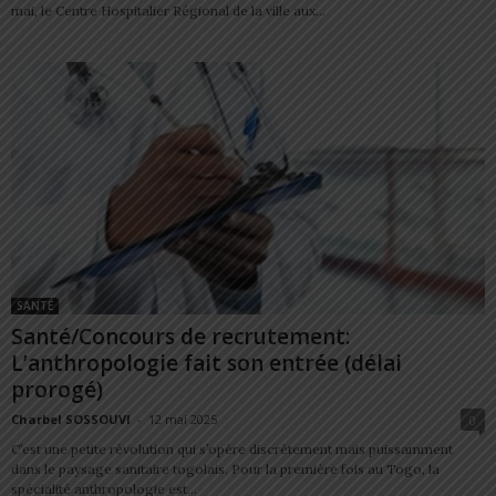
mai, le Centre Hospitalier Régional de la ville aux...
SANTÉ
Santé/Concours de recrutement:
L’anthropologie fait son entrée (délai
prorogé)
Charbel SOSSOUVI
-
12 mai 2025
0
C’est une petite révolution qui s’opère discrètement mais puissamment
dans le paysage sanitaire togolais. Pour la première fois au Togo, la
spécialité anthropologie est...