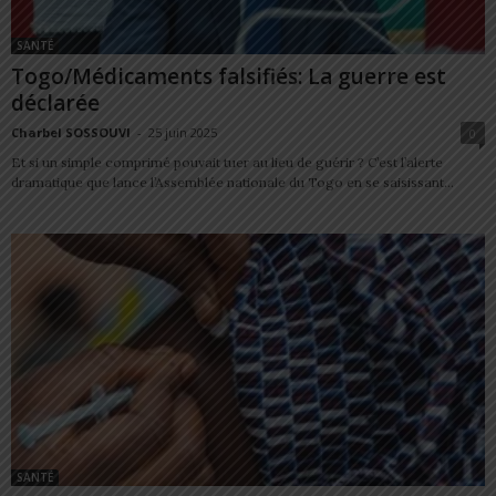
SANTÉ
Togo/Médicaments falsifiés: La guerre est
déclarée
Charbel SOSSOUVI
-
25 juin 2025
0
Et si un simple comprimé pouvait tuer au lieu de guérir ? C’est l’alerte
dramatique que lance l’Assemblée nationale du Togo en se saisissant...
SANTÉ