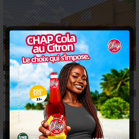
SANTÉ
Togo/ CHP Notsè: 120 millions pour rénover
la maternité
Charbel SOSSOUVI
-
18 avril 2025
0
C’est un tournant décisif pour le Centre Hospitalier Préfectoral (CHP) de
Notsè. Le mercredi 16 avril, un souffle d’espoir a traversé les murs de...