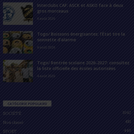
Interclubs CAF: ASCK et ASKO face à deux
gros morceaux
6 août 2026
Togo/ Boissons énergisantes: l’État tire la
sonnette d’alarme
6 août 2026
Togo/ Rentrée scolaire 2026-2027: consultez
la liste officielle des écoles autorisées
4 août 2026
CATÉGORIE POPULAIRE
1042
SOCIÉTÉ
481
Non classé
440
SPORT