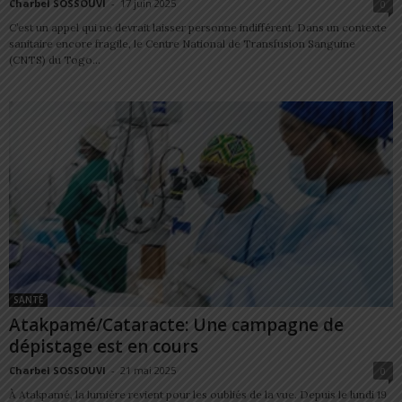
Charbel SOSSOUVI
-
17 juin 2025
0
C’est un appel qui ne devrait laisser personne indifférent. Dans un contexte
sanitaire encore fragile, le Centre National de Transfusion Sanguine
(CNTS) du Togo...
SANTÉ
Atakpamé/Cataracte: Une campagne de
dépistage est en cours
Charbel SOSSOUVI
-
21 mai 2025
0
À Atakpamé, la lumière revient pour les oubliés de la vue. Depuis le lundi 19