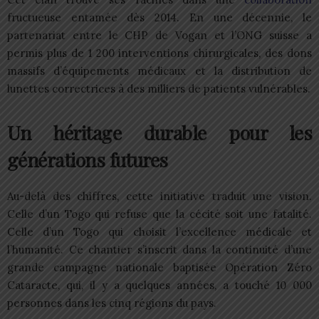
fructueuse entamée dès 2014. En une décennie, le
partenariat entre le CHP de Vogan et l’ONG suisse a
permis plus de 1 200 interventions chirurgicales, des dons
massifs d’équipements médicaux et la distribution de
lunettes correctrices à des milliers de patients vulnérables.
Un héritage durable pour les
générations futures
Au-delà des chiffres, cette initiative traduit une vision.
Celle d’un Togo qui refuse que la cécité soit une fatalité.
Celle d’un Togo qui choisit l’excellence médicale et
l’humanité. Ce chantier s’inscrit dans la continuité d’une
grande campagne nationale baptisée Opération Zéro
Cataracte, qui, il y a quelques années, a touché 10 000
personnes dans les cinq régions du pays.