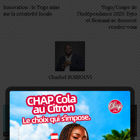
Innovation : le Togo mise
Togo/Coupe de
sur la créativité locale
l’Indépendance 2025: Dyto
et Semassi se donnent
rendez-vous
Charbel SOSSOUVI
ARTICLES CONNEXES
PLUS DE L'AUTEUR
SANTÉ
SANTÉ
SANTÉ
Pilule du lendemain : un
Togo : 525 places ouvertes
Conjonctivites (Apollo) :