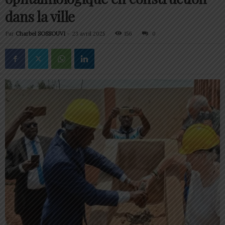
dans la ville
Par
Charbel SOSSOUVI
-
23 avril 2025
156
0