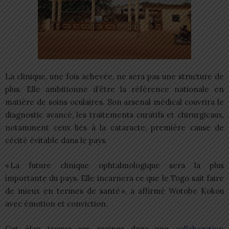
La clinique, une fois achevée, ne sera pas une structure de
plus. Elle ambitionne d’être la référence nationale en
matière de soins oculaires. Son arsenal médical couvrira le
diagnostic avancé, les traitements curatifs et chirurgicaux,
notamment ceux liés à la cataracte, première cause de
cécité évitable dans le pays.
« La future clinique ophtalmologique sera la plus
importante du pays. Elle incarnera ce que le Togo sait faire
de mieux en termes de santé », a affirmé Wotobe Kokou
avec émotion et conviction.
Cet élan trouve ses racines dans une
collaboration