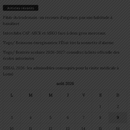
Articles récents
Pilule du lendemain : un recours d’urgence, pas une habitude à
banaliser
Interclubs CAF: ASCK et ASKO face à deux gros morceaux
Togo/ Boissons énergisantes: l’État tire la sonnette d’alarme
Togo/ Rentrée scolaire 2026-2027: consultez la liste officielle des
écoles autorisées
ESSAL 2026 : les admissibles convoqués pour la visite médicale à
Lomé
août 2026
L
M
M
J
V
S
D
1
2
3
4
5
6
7
8
9
10
11
12
13
14
15
16