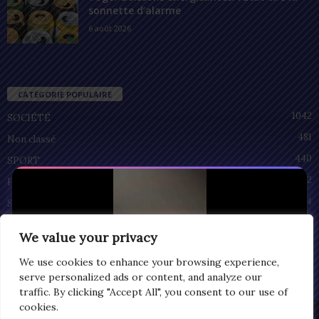
sonnette d’alarme
6 août 2026
CATÉGORIE POPULAIRE
1042
SOCIÉTÉ
481
Non classé
440
SPORT
212
POLITIQUE
94
SANTÉ
55
ECONOMIE
We value your privacy
51
CULTURE
We use cookies to enhance your browsing experience,
serve personalized ads or content, and analyze our
traffic. By clicking "Accept All", you consent to our use of
cookies.
Privacy