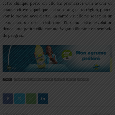
cette clinique porte en elle les promesses d’un avenir où
chaque citoyen, quel que soit son rang ou sa région, pourra
voir le monde avec clarté. La santé visuelle ne sera plus un
luxe, mais un droit réaffirmé. Et dans cette révolution
douce, une petite ville comme Vogan s’illumine en symbole
de progrès.
TAGS
FEATURED
OPHTALMOLOGIE
SANTÉ
TOGO
VOGAN
Article précédent
Article suivant