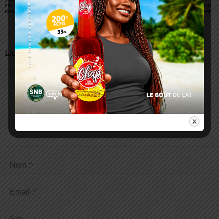
recours d’urgence, pas
dans les écoles de santé
non, un simple regard ne
une habitude à banaliser
peut pas vous contaminer
LAISSER UN COMMENTAIRE