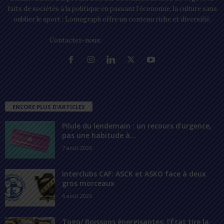
faits de sociétés à la politique en passant l’économie, la culture sans
oublier le sport ; Lomegraph offre un contenu riche et diversifié.
Contactez-nous:
contact@lomegraph.tg
ENCORE PLUS D'ARTICLES
Pilule du lendemain : un recours d’urgence,
pas une habitude à...
7 août 2026
Interclubs CAF: ASCK et ASKO face à deux
gros morceaux
6 août 2026
Togo/ Boissons énergisantes: l’État tire la