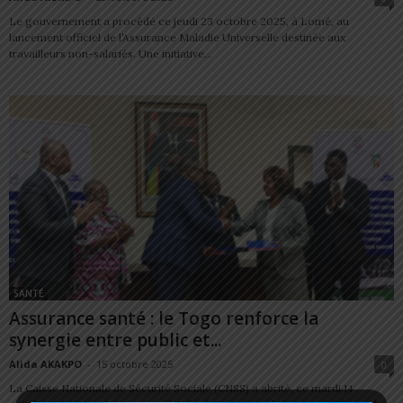
Le gouvernement a procédé ce jeudi 23 octobre 2025, à Lomé, au
lancement officiel de l’Assurance Maladie Universelle destinée aux
travailleurs non-salariés. Une initiative...
SANTÉ
Assurance santé : le Togo renforce la
synergie entre public et...
Alida AKAKPO
-
15 octobre 2025
0
La Caisse Nationale de Sécurité Sociale (CNSS) a abrité, ce mardi 14