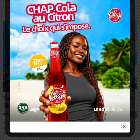
octobre 2025, la cérémonie officielle de signature de la convention-cadre
de partenariat...
SANTÉ
Santé : « Dogta-Lafiè, c’est Monsieur Tout-le-
Monde », réaffirme le Médecin...
Alida AKAKPO
-
8 octobre 2025
0
Contrairement aux idées reçues, l’hôpital Dogta-Lafiè n’est pas réservé à
une catégorie privilégiée. Lors de la première édition de ses Journées
Médicales, tenue les...