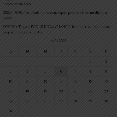
écoles autorisées
ESSAL 2026 : les admissibles convoqués pour la visite médicale à
Lomé
SWEDD+ Togo / ECOLE DE LA CHANCE : les maitres-artisans se
préparent à transmettre
août 2026
L
M
M
J
V
S
D
1
2
3
4
5
6
7
8
9
10
11
12
13
14
15
16
17
18
19
20
21
22
23
24
25
26
27
28
29
30
31