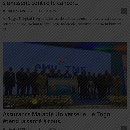
s’unissent contre le cancer...
Alida AKAKPO
-
29 octobre 2025
0
Au Togo, l’hôpital Dogta Lafiè fait de la lutte contre le cancer du sein une
mission de vie, mêlant technologie médicale, accompagnement humain
et...
SANTÉ
Assurance Maladie Universelle : le Togo
étend la santé à tous...
Alida AKAKPO
-
23 octobre 2025
0