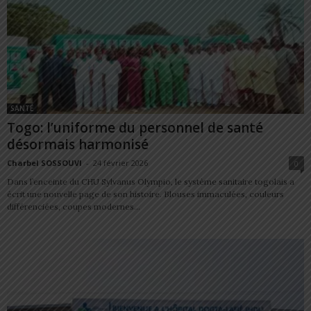
SANTÉ
Togo: l’uniforme du personnel de santé
désormais harmonisé
Charbel SOSSOUVI
-
24 février 2026
0
Dans l’enceinte du CHU Sylvanus Olympio, le système sanitaire togolais a
écrit une nouvelle page de son histoire. Blouses immaculées, couleurs
différenciées, coupes modernes...