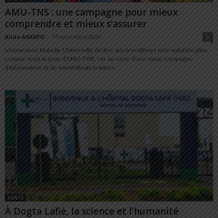
AMU-TNS : une campagne pour mieux
comprendre et mieux s’assurer
Alida AKAKPO
-
17 novembre 2025
0
L’Assurance Maladie Universelle dédiée aux travailleurs non-salariés, plus
connue sous le nom d’AMU-TNS, est au cœur d’une vaste campagne
d’information et de sensibilisation initiée...
SANTÉ
À Dogta Lafiè, la science et l’humanité