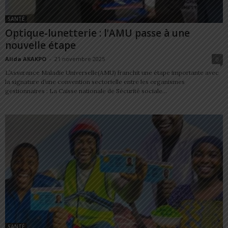
SANTÉ
Optique-lunetterie : l’AMU passe à une
nouvelle étape
Alida AKAKPO
-
21 novembre 2025
0
L’Assurance Maladie Universelle(AMU) franchit une étape importante avec
la signature d’une convention sectorielle entre les organismes
gestionnaires : La Caisse nationale de Sécurité sociale...
SANTÉ