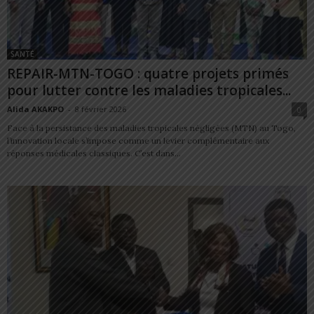
SANTÉ
REPAIR-MTN-TOGO : quatre projets primés
pour lutter contre les maladies tropicales...
Alida AKAKPO
-
8 février 2026
0
Face à la persistance des maladies tropicales négligées (MTN) au Togo,
l’innovation locale s’impose comme un levier complémentaire aux
réponses médicales classiques. C’est dans...