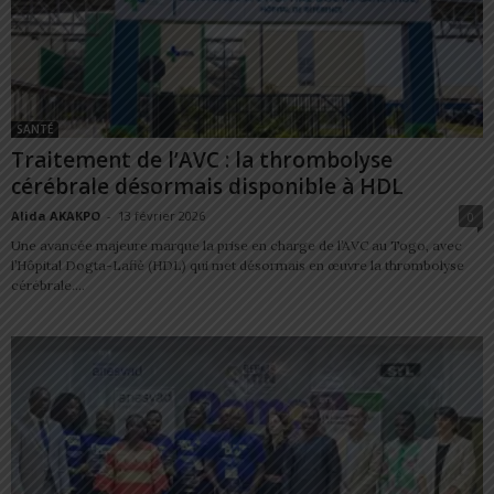
SANTÉ
Traitement de l’AVC : la thrombolyse
cérébrale désormais disponible à HDL
Alida AKAKPO
-
13 février 2026
0
Une avancée majeure marque la prise en charge de l’AVC au Togo, avec
l’Hôpital Dogta-Lafiè (HDL) qui met désormais en œuvre la thrombolyse
cérébrale....