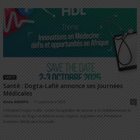
SANTÉ
Santé : Dogta-Lafiè annonce ses Journées
Médicales
Alida AKAKPO
-
17 septembre 2025
0
L’Hôpital Dogta-Lafiè, centre hospitalier de niveau 4 et établissement de
référence au Togo et dans la sous-région, organise ses Premières
Journées Médicales les jeudi...