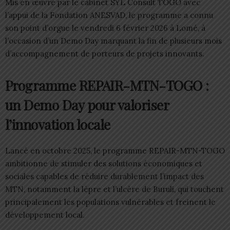
Mis en œuvre par le cabinet SYL Consult TOGO avec
l’appui de la Fondation ANESVAD, le programme a connu
son point d’orgue le vendredi 6 février 2026 à Lomé, à
l’occasion d’un Demo Day marquant la fin de plusieurs mois
d’accompagnement de porteurs de projets innovants.
Programme REPAIR-MTN-TOGO :
un Demo Day pour valoriser
l’innovation locale
Lancé en octobre 2025, le programme REPAIR-MTN-TOGO
ambitionne de stimuler des solutions économiques et
sociales capables de réduire durablement l’impact des
MTN, notamment la lèpre et l’ulcère de Buruli, qui touchent
principalement les populations vulnérables et freinent le
développement local.