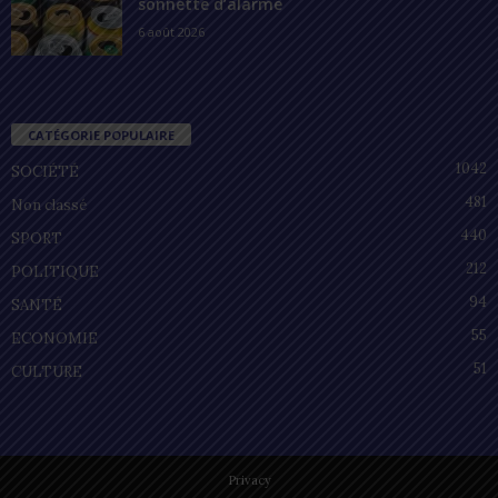
sonnette d’alarme
6 août 2026
CATÉGORIE POPULAIRE
1042
SOCIÉTÉ
481
Non classé
440
SPORT
212
POLITIQUE
94
SANTÉ
55
ECONOMIE
51
CULTURE
Privacy