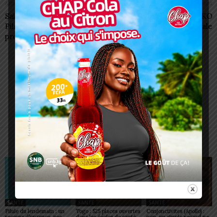
Article précédent
Article suivant
Saint-Valentin : DJAMA
D1 Féminine/Finale: ASKO
Pilsner accompagne la
survole la finale
projection de Sextape
Alida AKAKPO
ARTICLES CONNEXES
PLUS DE L'AUTEUR
SANTÉ
SANTÉ
SANTÉ
Pilule du lendemain : un
Togo : 525 places ouvertes
Conjonctivites (Apollo) :
recours d’urgence, pas
dans les écoles de santé
non, un simple regard ne