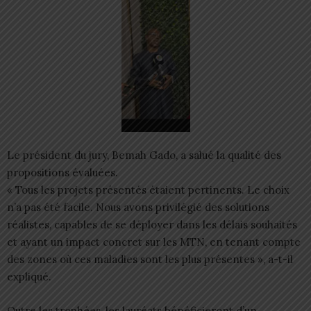
Le président du jury, Bemah Gado, a salué la qualité des
propositions évaluées.
« Tous les projets présentés étaient pertinents. Le choix
n’a pas été facile. Nous avons privilégié des solutions
réalistes, capables de se déployer dans les délais souhaités
et ayant un impact concret sur les MTN, en tenant compte
des zones où ces maladies sont les plus présentes », a-t-il
expliqué.
Outre les trophées, les lauréats bénéficieront d’un