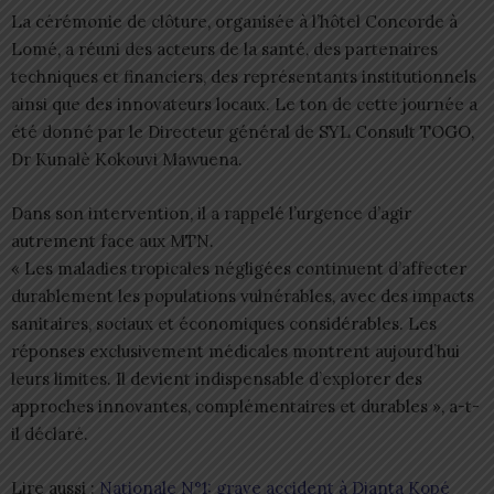
La cérémonie de clôture, organisée à l’hôtel Concorde à
Lomé, a réuni des acteurs de la santé, des partenaires
techniques et financiers, des représentants institutionnels
ainsi que des innovateurs locaux. Le ton de cette journée a
été donné par le Directeur général de SYL Consult TOGO,
Dr Kunalè Kokouvi Mawuena.
Dans son intervention, il a rappelé l’urgence d’agir
autrement face aux MTN.
« Les maladies tropicales négligées continuent d’affecter
durablement les populations vulnérables, avec des impacts
sanitaires, sociaux et économiques considérables. Les
réponses exclusivement médicales montrent aujourd’hui
leurs limites. Il devient indispensable d’explorer des
approches innovantes, complémentaires et durables », a-t-
il déclaré.
Lire aussi :
Nationale N°1: grave accident à Djanta Kopé