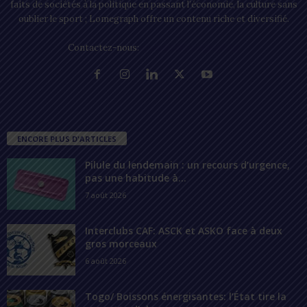
faits de sociétés à la politique en passant l’économie, la culture sans
oublier le sport ; Lomegraph offre un contenu riche et diversifié.
Contactez-nous:
contact@lomegraph.tg
ENCORE PLUS D'ARTICLES
Pilule du lendemain : un recours d’urgence,
pas une habitude à...
7 août 2026
Interclubs CAF: ASCK et ASKO face à deux
gros morceaux
6 août 2026
Togo/ Boissons énergisantes: l’État tire la