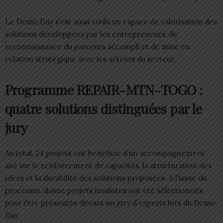
Le Demo Day s’est ainsi voulu un espace de valorisation des
solutions développées par les entrepreneurs, de
reconnaissance du parcours accompli et de mise en
relation stratégique avec les acteurs du secteur.
Programme REPAIR-MTN-TOGO :
quatre solutions distinguées par le
jury
Au total, 24 projets ont bénéficié d’un accompagnement
axé sur le renforcement de capacités, la structuration des
idées et la durabilité des solutions proposées. À l’issue du
processus, douze projets finalistes ont été sélectionnés
pour être présentés devant un jury d’experts lors du Demo
Day.