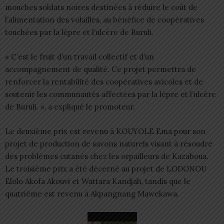
mouches soldats noires destinées à réduire le coût de
l’alimentation des volailles, au bénéfice de coopératives
touchées par la lèpre et l’ulcère de Buruli.
« C’est le fruit d’un travail collectif et d’un
accompagnement de qualité. Ce projet permettra de
renforcer la rentabilité des coopératives avicoles et de
soutenir les communautés affectées par la lèpre et l’ulcère
de Buruli. », a expliqué le promoteur.
Le deuxième prix est revenu à KOUYOLE Ema pour son
projet de production de savons naturels visant à résoudre
des problèmes cutanés chez les orpailleurs de Kazaboua.
Le troisième prix a été décerné au projet de LODONOU
Elolo Akofa Akouvi et Wattara Kandjah, tandis que le
quatrième est revenu à Akpangnang Mawekawa.