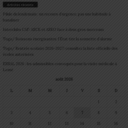
Articles récents
Pilule du lendemain : un recours d’urgence, pas une habitude à
banaliser
Interclubs CAF: ASCK et ASKO face à deux gros morceaux
Togo/ Boissons énergisantes: l’État tire la sonnette d’alarme
Togo/ Rentrée scolaire 2026-2027: consultez la liste officielle des
écoles autorisées
ESSAL 2026 : les admissibles convoqués pour la visite médicale à
Lomé
août 2026
L
M
M
J
V
S
D
1
2
3
4
5
6
7
8
9
10
11
12
13
14
15
16