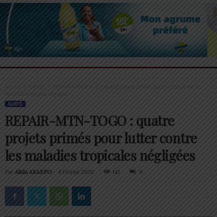
Accueil
SANTÉ
REPAIR-MTN-TOGO : quatre projets primés pour lutter contre les
maladies tropicales négligées
SANTÉ
REPAIR-MTN-TOGO : quatre
projets primés pour lutter contre
les maladies tropicales négligées
Par
Alida AKAKPO
-
8 février 2026
143
0