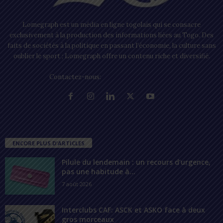
Lomegraph est un média en ligne togolais qui se consacre
exclusivement à la production des informations liées au Togo. Des
faits de sociétés à la politique en passant l’économie, la culture sans
oublier le sport ; Lomegraph offre un contenu riche et diversifié.
Contactez-nous:
contact@lomegraph.tg
ENCORE PLUS D'ARTICLES
Pilule du lendemain : un recours d’urgence,
pas une habitude à...
7 août 2026
Interclubs CAF: ASCK et ASKO face à deux
gros morceaux