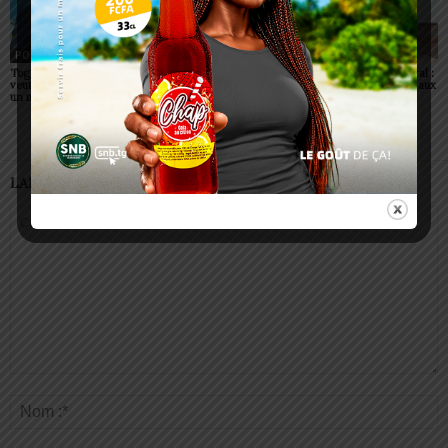
POLITIQUE
POLITIQUE
POLITIQUE
Togo: Faure Gnassingbé
Togo : visa supprimé pour
Togo/ Corps préfectoral :
veut faire du ciel africain
tous les Africains
neuf nouvelles figures aux
un moteur de prospérité
commandes
LAISSER UN COMMENTAIRE