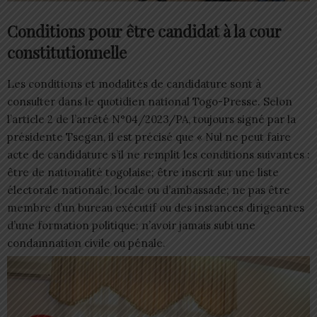
Conditions pour être candidat à la cour
constitutionnelle
Les conditions et modalités de candidature sont à
consulter dans le quotidien national Togo-Presse. Selon
l’article 2 de l’arrêté N°04/2023/PA, toujours signé par la
présidente Tsegan, il est précisé que « Nul ne peut faire
acte de candidature s’il ne remplit les conditions suivantes :
être de nationalité togolaise; être inscrit sur une liste
électorale nationale, locale ou d’ambassade; ne pas être
membre d’un bureau exécutif ou des instances dirigeantes
d’une formation politique; n’avoir jamais subi une
condamnation civile ou pénale.