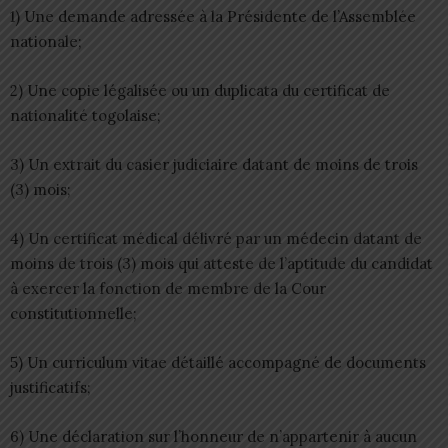
1) Une demande adressée à la Présidente de l’Assemblée
nationale;
2) Une copie légalisée ou un duplicata du certificat de
nationalité togolaise;
3) Un extrait du casier judiciaire datant de moins de trois
(3) mois;
4) Un certificat médical délivré par un médecin datant de
moins de trois (3) mois qui atteste de l’aptitude du candidat
à exercer la fonction de membre de la Cour
constitutionnelle;
5) Un curriculum vitae détaillé accompagné de documents
justificatifs;
6) Une déclaration sur l’honneur de n’appartenir à aucun