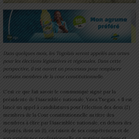
Dans quelques mois, les Togolais seront appelés aux urnes
pour les élections législatives et régionales. Dans cette
perspective, il est ouvert un processus pour remplacer
certains membres de la cour constitutionnelle.
C’est ce que fait savoir le communiqué signé par la
présidente de l’Assemblée nationale, Yawa Tsegan. « Il est
lancé un appel à candidatures pour l’élection des deux (2)
membres de la Cour constitutionnelle au titre des
membres à élire par l’Assemblée nationale, en dehors des
députés, dont un (1), en raison de ses compétences et de
son expérience professionnelle en matière juridique et