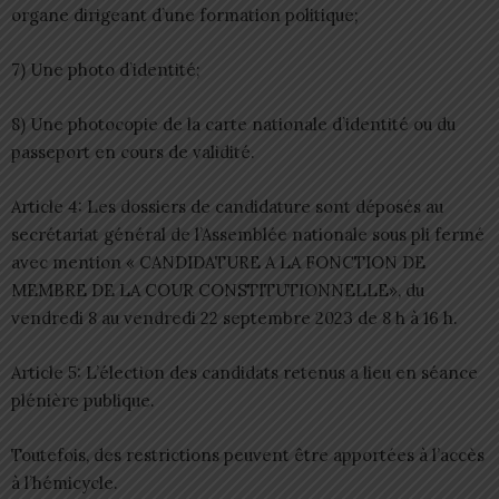
organe dirigeant d’une formation politique;
7) Une photo d’identité;
8) Une photocopie de la carte nationale d’identité ou du
passeport en cours de validité.
Article 4: Les dossiers de candidature sont déposés au
secrétariat général de l’Assemblée nationale sous pli fermé
avec mention « CANDIDATURE A LA FONCTION DE
MEMBRE DE LA COUR CONSTITUTIONNELLE», du
vendredi 8 au vendredi 22 septembre 2023 de 8 h à 16 h.
Article 5: L’élection des candidats retenus a lieu en séance
plénière publique.
Toutefois, des restrictions peuvent être apportées à l’accès
à l’hémicycle.