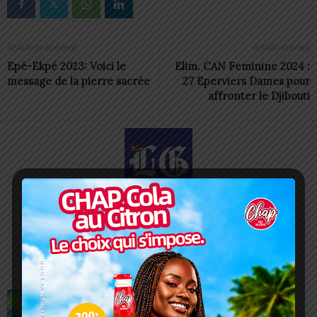
Article précédent
Article suivant
Epé-Ekpé 2023: Voici le
Elim. CAN Feminine 2024 :
message de la pierre sacrée
27 Eperviers Dames pour
affronter le Djibouti
Redaction
https://lomegraph.tg/
ARTICLES CONNEXES
PLUS DE L'AUTEUR