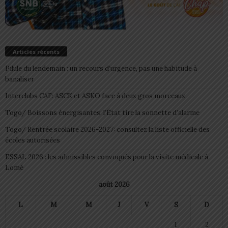
Articles récents
Pilule du lendemain : un recours d’urgence, pas une habitude à
banaliser
Interclubs CAF: ASCK et ASKO face à deux gros morceaux
Togo/ Boissons énergisantes: l’État tire la sonnette d’alarme
Togo/ Rentrée scolaire 2026-2027: consultez la liste officielle des
écoles autorisées
ESSAL 2026 : les admissibles convoqués pour la visite médicale à
Lomé
août 2026
L
M
M
J
V
S
D
1
2