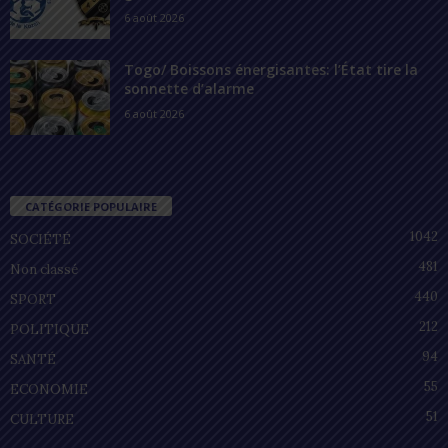
6 août 2026
Togo/ Boissons énergisantes: l’État tire la
sonnette d’alarme
6 août 2026
CATÉGORIE POPULAIRE
1042
SOCIÉTÉ
481
Non classé
440
SPORT
212
POLITIQUE
94
SANTÉ
55
ECONOMIE
51
CULTURE