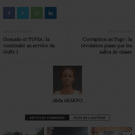
Article précédent
Article suivant
Gomado et TOVIA : la
Corruption au Togo : la
continuité au service du
révolution passe par les
Golfe 1
salles de classe
Alida AKAKPO
ARTICLES CONNEXES
PLUS DE L'AUTEUR