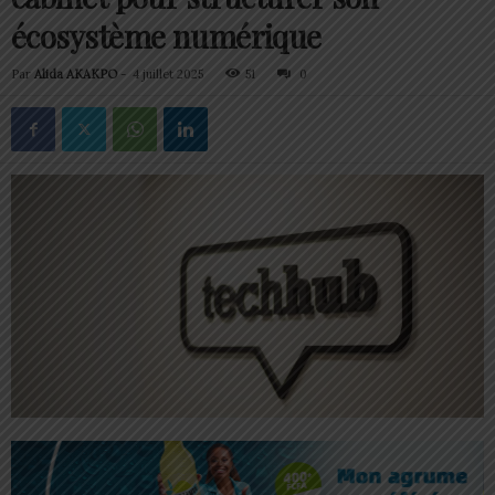
écosystème numérique
Par
Alida AKAKPO
-
4 juillet 2025
51
0