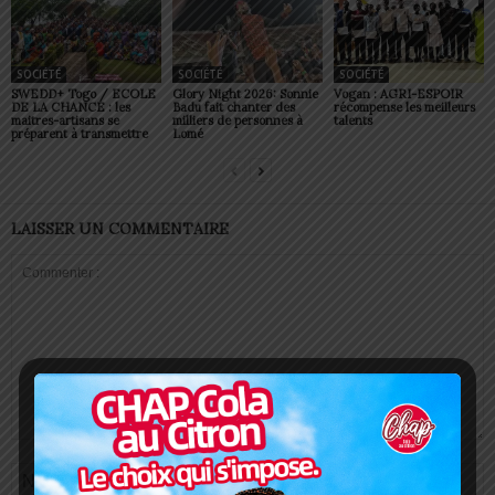
SOCIÉTÉ
SOCIÉTÉ
SOCIÉTÉ
SWEDD+ Togo / ECOLE
Glory Night 2026: Sonnie
Vogan : AGRI-ESPOIR
DE LA CHANCE : les
Badu fait chanter des
récompense les meilleurs
maitres-artisans se
milliers de personnes à
talents
préparent à transmettre
Lomé
LAISSER UN COMMENTAIRE