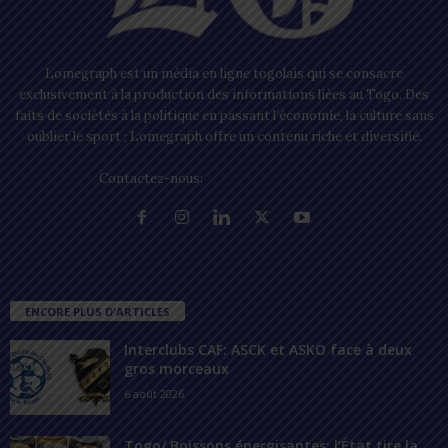
Lomegraph est un média en ligne togolais qui se consacre
exclusivement à la production des informations liées au Togo. Des
faits de sociétés à la politique en passant l’économie, la culture sans
oublier le sport ; Lomegraph offre un contenu riche et diversifié.
Contactez-nous:
contact@lomegraph.tg
ENCORE PLUS D'ARTICLES
Interclubs CAF: ASCK et ASKO face à deux
gros morceaux
6 août 2026
Togo/ Boissons énergisantes: l’État tire la