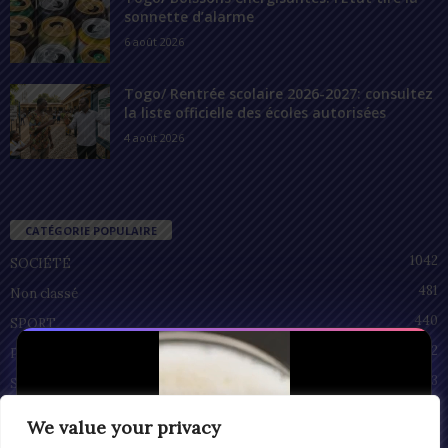
sonnette d’alarme
6 août 2026
Togo/ Rentrée scolaire 2026-2027: consultez
la liste officielle des écoles autorisées
4 août 2026
CATÉGORIE POPULAIRE
1042
SOCIÉTÉ
481
Non classé
440
SPORT
212
POLITIQUE
93
SANTÉ
55
ECONOMIE
We value your privacy
51
CULTURE