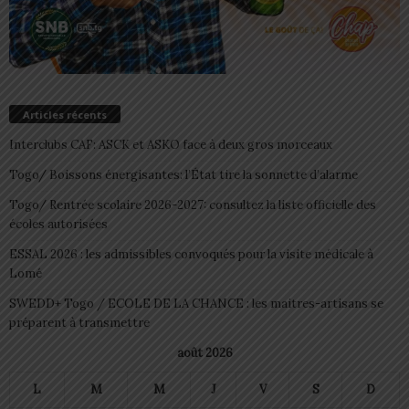
Articles récents
Interclubs CAF: ASCK et ASKO face à deux gros morceaux
Togo/ Boissons énergisantes: l’État tire la sonnette d’alarme
Togo/ Rentrée scolaire 2026-2027: consultez la liste officielle des
écoles autorisées
ESSAL 2026 : les admissibles convoqués pour la visite médicale à
Lomé
SWEDD+ Togo / ECOLE DE LA CHANCE : les maitres-artisans se
préparent à transmettre
août 2026
L
M
M
J
V
S
D