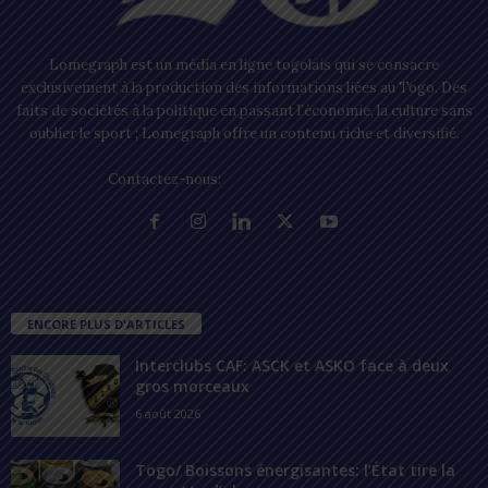
Lomegraph est un média en ligne togolais qui se consacre
exclusivement à la production des informations liées au Togo. Des
faits de sociétés à la politique en passant l’économie, la culture sans
oublier le sport ; Lomegraph offre un contenu riche et diversifié.
Contactez-nous:
contact@lomegraph.tg
ENCORE PLUS D'ARTICLES
Interclubs CAF: ASCK et ASKO face à deux
gros morceaux
6 août 2026
Togo/ Boissons énergisantes: l’État tire la