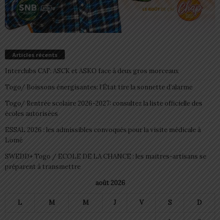
Articles récents
Interclubs CAF: ASCK et ASKO face à deux gros morceaux
Togo/ Boissons énergisantes: l’État tire la sonnette d’alarme
Togo/ Rentrée scolaire 2026-2027: consultez la liste officielle des
écoles autorisées
ESSAL 2026 : les admissibles convoqués pour la visite médicale à
Lomé
SWEDD+ Togo / ECOLE DE LA CHANCE : les maitres-artisans se
préparent à transmettre
août 2026
L
M
M
J
V
S
D