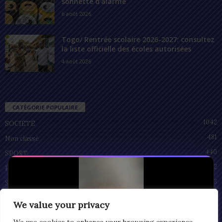
sonnette d’alarme
6 août 2026
Togo/ Rentrée scolaire 2026-2027: consultez
la liste officielle des écoles autorisées
4 août 2026
CATÉGORIE POPULAIRE
1042
SOCIÉTÉ
481
Non classé
440
SPORT
212
POLITIQUE
93
SANTÉ
55
ECONOMIE
We value your privacy
51
CULTURE