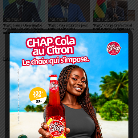
POLITIQUE
POLITIQUE
POLITIQUE
Togo: Faure Gnassingbé
Togo : visa supprimé pour
Togo/ Corps préfectoral :
veut faire du ciel africain
tous les Africains
neuf nouvelles figures aux
un moteur de prospérité
commandes
LAISSER UN COMMENTAIRE