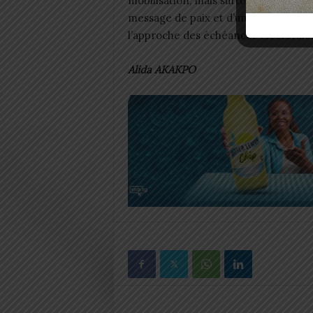
mobilisation, mais surtout véhiculer 
message de paix et d’unité nationale
l’approche des échéances électorale
Alida AKAKPO