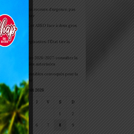
e du lendemain : un recours d’urgence, pas
abitude à banaliser
clubs CAF: ASCK et ASKO face à deux gros
eaux
 Boissons énergisantes: l’État tire la
tte d’alarme
 Rentrée scolaire 2026-2027: consultez la
 officielle des écoles autorisées
 2026 : les admissibles convoqués pour la
e médicale à Lomé
août 2026
M
M
J
V
S
D
1
2
4
5
6
7
8
9