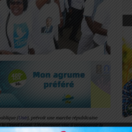
ublique (
Unir
), prévoit une marche républicaine
ns le Grand Lomé. L’événement vise à promouvoir la
Art