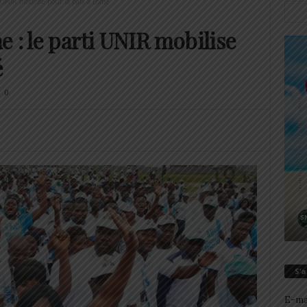
 UNIR mobilise pour la paix à Lomé
 : le parti UNIR mobilise
é
0
S’
E-ma