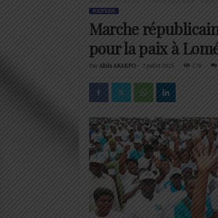
Accueil
POLITIQUE
Marche républicaine : le parti
POLITIQUE
Marche républicaine
pour la paix à Lom
Par
Alida AKAKPO
-
2 juillet 2025
278