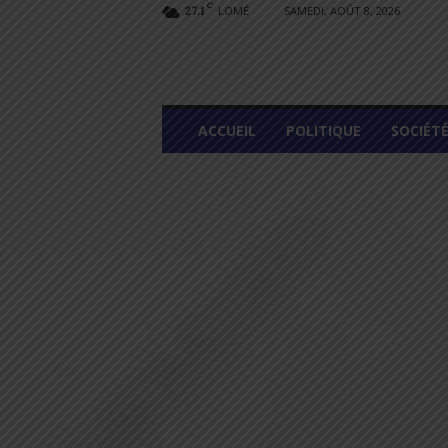
C
LOMÉ
SAMEDI, AOÛT 8, 2026
27.1
L
ACCUEIL
POLITIQUE
SOCIÉT
O
M
E
G
R
A
P
H