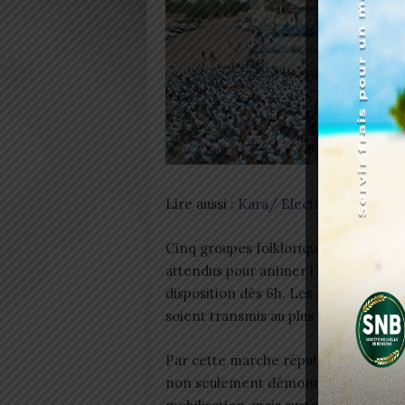
Lire aussi :
Kara/ Elections municip
Cinq groupes folkloriques, composés
attendus pour animer l’événement. Po
disposition dès 6h. Les autorités exi
soient transmis au plus tard le 3 juille
Par cette marche républicaine, Unir 
non seulement démontrer sa capaci