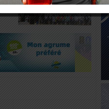
un
 à
s.