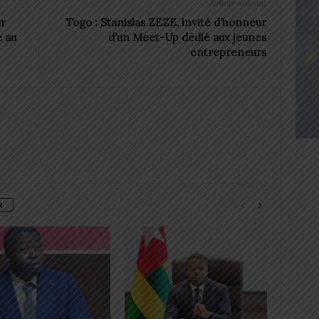
Article suivant
ur
Togo : Stanislas ZEZE, invité d’honneur
e au
d’un Meet-Up dédié aux jeunes
entrepreneurs
R