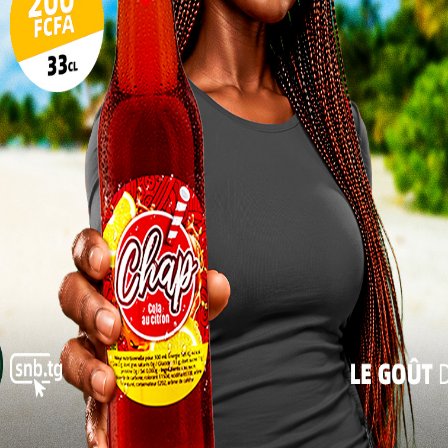
10
17
24
31
« Juil
ales : UNIR lance sa campagne en grande pompe
 chacun d’au moins 50 personnes, sont également
ur faciliter les déplacements, des bus seront mis à
gent que les effectifs et les lieux de rassemblement
t à midi.
veut
té de