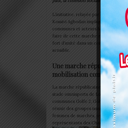
paix, la cohésion sociale et le vivre-
L’initiative, relayée par le préfet du 
Kossivi Agbodan implique plusieurs
communes et acteurs locaux. Unir e
faire de cette marche républicaine u
fort d’unité dans un contexte politiq
sensible.
Une marche républicaine à
mobilisation communauta
La marche républicaine se déroulera 
stade omnisports de Lomé. Prévue dès
communes Golfe 2, Golfe 3, Golfe 5 
réunir des groupes issus de divers co
femmes de marchés, jeunes, membre
représentants des Chambres Commun