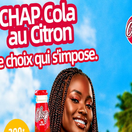
ensemble à travers une mobilisation populaire.
Pilul
Golfe,
une h
Inter
ntend
morc
n signal
Togo/
ue
sonne
Togo/
liste
 forte
ESSAL
ire
visit
entre le carrefour Tokoin-Trésor et le terrain du
 7h du matin, elle mobilisera les populations des
L
et Golfe 7. Les maires concernés sont chargés de
rps de métiers : chefs cantons, balayeuses de rue,
s de Comités de Développement à la Base et
3
ales des Métiers.