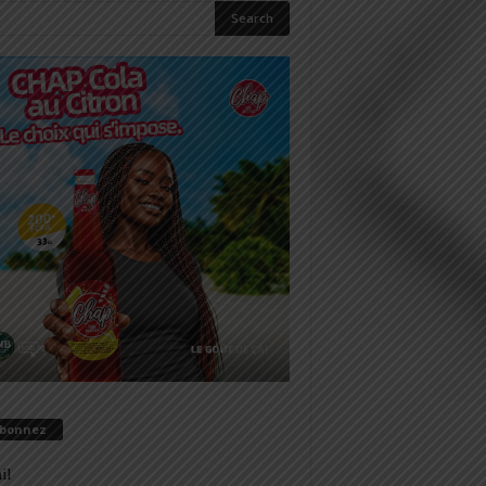
abonnez
il