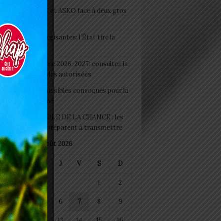
clubs CAF: ASCK et ASKO face à deux gros
eaux
 Boissons énergisantes: l’État tire la
tte d’alarme
 Rentrée scolaire 2026-2027: consultez la
 officielle des écoles autorisées
 2026 : les admissibles convoqués pour la
e médicale à Lomé
D+ Togo / ECOLE DE LA CHANCE : les
es-artisans se préparent à transmettre
août 2026
M
M
J
V
S
D
1
2
4
5
6
7
8
9
11
12
13
14
15
16