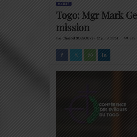
SOCIÉTÉ
Togo: Mgr Mark Ger
mission
Par
Charbel SOSSOUVI
-
12 juillet 2024
245