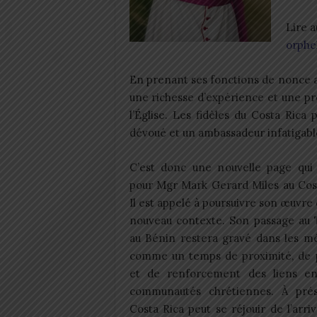
Lire a
orphe
En prenant ses fonctions de nonce ap
une richesse d’expérience et une p
l’Église. Les fidèles du Costa Rica 
dévoué et un ambassadeur infatigable d
C’est donc une nouvelle page qui 
pour Mgr Mark Gerard Miles au Cost
Il est appelé à poursuivre son œuvre
nouveau contexte. Son passage au 
au Bénin restera gravé dans les m
comme un temps de proximité, de 
et de renforcement des liens en
communautés chrétiennes. À prés
Costa Rica peut se réjouir de l’arri