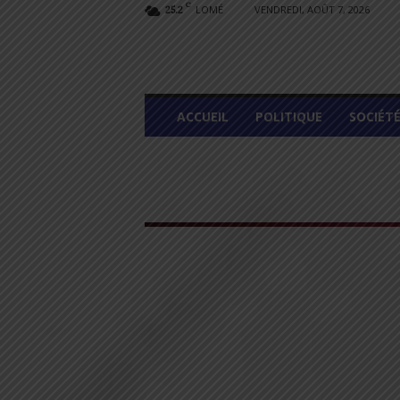
C
LOMÉ
VENDREDI, AOÛT 7, 2026
25.2
L
ACCUEIL
POLITIQUE
SOCIÉT
O
M
E
G
R
A
P
H