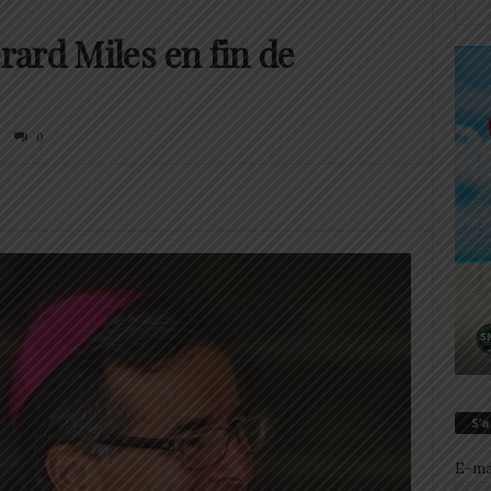
ard Miles en fin de
0
S’
E-ma