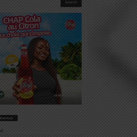
abonnez
il