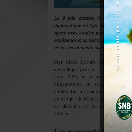
Le 9 juin dernier, le Pape Franço
diplomatique de Mgr Mark Gerard Mi
Après trois années intenses au Tog
expérience et sa vision à l’Église du 
et sur les moments marquants de sa m
Mgr Mark Gerard Miles, nommé
apostolique près du Togo et du Bén
mars 2021, a su se distinguer 
engagement et sa
proximité
av
fidèles. Durant ses trois années de
en Afrique de l’Ouest, il a incarné les
de dialogue et de paix prônées
Vatican.
Les moments forts du 