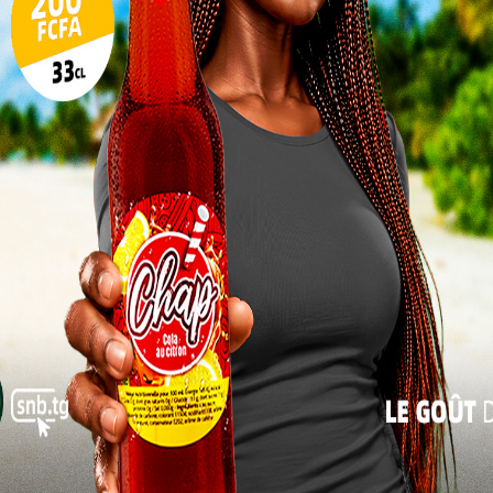
17
is a marqué une nouvelle étape dans la carrière
24
les en le nommant nonce apostolique au Costa Rica.
o et au Bénin, Mgr Miles se prépare à apporter son
31
Costa Rica. Retour sur le parcours de cet éminent prélat
« Juil
ission au Togo.
 nonce
in le 2
par son
ec les
 mission
 valeurs
 par le
mandat de Mark Gerard Miles au