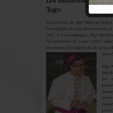
Togo
La présence de Mgr Miles au Togo a 
témoignant de son dévouement et 
2022, il a accompagné Mgr Nicodè
l’Archidiocèse de Lomé. Cette visi
les jeunes à la cathédrale de Lomé, il
son rô
Mgr M
des di
les 
parti
messe
févr
emblém
pour l