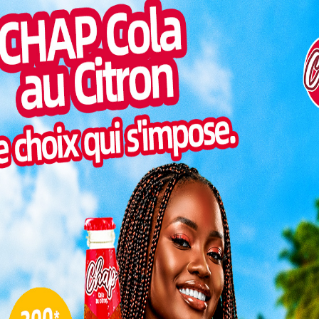
Inter
morc
Togo/
sonne
Togo/
liste
ESSAL
visit
SWED
maitr
L
3
10