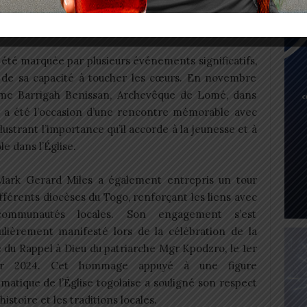
été marquée par plusieurs événements significatifs,
de sa capacité à toucher les cœurs. En novembre
me Barrigah Benissan, Archevêque de Lomé, dans
te a été l’occasion d’une rencontre mémorable avec
lustrant l’importance qu’il accorde à la jeunesse et à
le dans l’Église.
ark Gerard Miles a également entrepris un tour
fférents diocèses du Togo, renforçant les liens avec
communautés locales. Son engagement s’est
culièrement manifesté lors de la célébration de la
 du Rappel à Dieu du patriarche Mgr Kpodzro, le 1er
ier 2024. Cet hommage appuyé à une figure
atique de l’Église togolaise a souligné son respect
’histoire et les traditions locales.