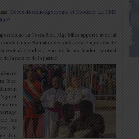
ussi:
Décès d&rsquo;Agbeyome et Kpodzro: La DMK
line?
ostolique au Costa Rica, Mgr Miles apporte avec lui
rofonde compréhension des défis contemporains de
peuvent s’attendre à voir en lui un leader spirituel
e la paix et de la justice.
s’ouvre
a Rica.
 dans un
Togo et
émoires
partage
tre les
ent, le
vée d’un