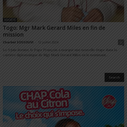
SOCIÉTÉ
Togo: Mgr Mark Gerard Miles en fin de
mission
Charbel SOSSOUVI
-
12 juillet 2024
0
Le 9 juin dernier, le Pape François a marqué une nouvelle étape dans la
carrière diplomatique de Mgr Mark Gerard Miles en le nommant...