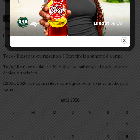
Articles récents
Pilule du lendemain : un recours d’urgence, pas une habitude à
banaliser
Interclubs CAF: ASCK et ASKO face à deux gros morceaux
Togo/ Boissons énergisantes: l’État tire la sonnette d’alarme
Togo/ Rentrée scolaire 2026-2027: consultez la liste officielle des
écoles autorisées
ESSAL 2026 : les admissibles convoqués pour la visite médicale à
Lomé
août 2026
L
M
M
J
V
S
D
1
2
3
4
5
6
7
8
9