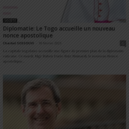
SOCIÉTÉ
Diplomatie: Le Togo accueille un nouveau
nonce apostolique
Charbel SOSSOUVI
-
18 février 2025
0
La capitale togolaise accueille une figure de premier plan de la diplomatie
vaticane. Ce mardi, Mgr Ruben Darío Ruiz Mainardi, le nouveau Nonce
apostolique...