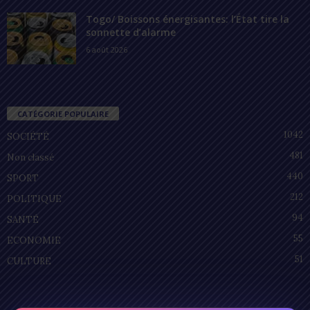
Togo/ Boissons énergisantes: l’État tire la
sonnette d’alarme
6 août 2026
CATÉGORIE POPULAIRE
1042
SOCIÉTÉ
481
Non classé
440
SPORT
212
POLITIQUE
94
SANTÉ
55
ECONOMIE
51
CULTURE