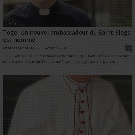
SOCIÉTÉ
Togo: Un nouvel ambassadeur du Saint-Siège
est nommé
Charbel SOSSOUVI
-
31 octobre 2024
0
Le 28 octobre, le Pape François a nommé Mgr Rubén Darío Ruiz Mainardi,
nonce apostolique au Bénin et au Togo. Il est diplomate argentin...