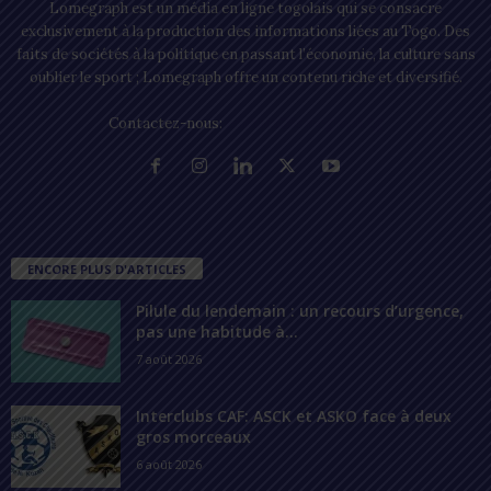
Lomegraph est un média en ligne togolais qui se consacre
exclusivement à la production des informations liées au Togo. Des
faits de sociétés à la politique en passant l’économie, la culture sans
oublier le sport ; Lomegraph offre un contenu riche et diversifié.
Contactez-nous:
contact@lomegraph.tg
ENCORE PLUS D'ARTICLES
Pilule du lendemain : un recours d’urgence,
pas une habitude à...
7 août 2026
Interclubs CAF: ASCK et ASKO face à deux
gros morceaux
6 août 2026