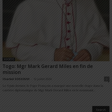
SOCIÉTÉ
Togo: Mgr Mark Gerard Miles en fin de
mission
Charbel SOSSOUVI
-
12 juillet 2024
0
Le 9 juin dernier, le Pape François a marqué une nouvelle étape dans la
carrière diplomatique de Mgr Mark Gerard Miles en le nommant...