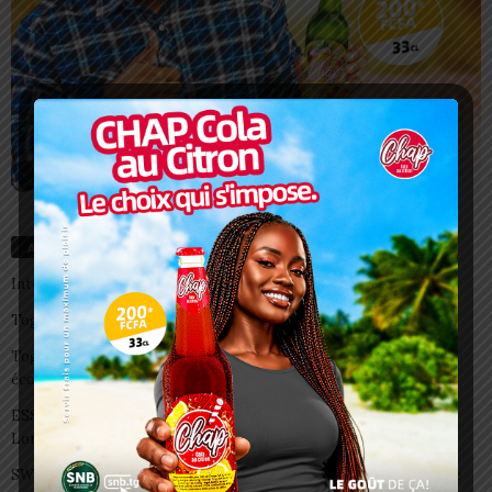
Articles récents
Interclubs CAF: ASCK et ASKO face à deux gros morceaux
Togo/ Boissons énergisantes: l’État tire la sonnette d’alarme
Togo/ Rentrée scolaire 2026-2027: consultez la liste officielle des
écoles autorisées
ESSAL 2026 : les admissibles convoqués pour la visite médicale à
Lomé
SWEDD+ Togo / ECOLE DE LA CHANCE : les maitres-artisans se