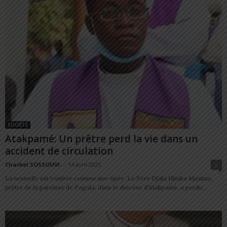
SOCIÉTÉ
Atakpamé: Un prêtre perd la vie dans un
accident de circulation
Charbel SOSSOUVI
-
14 avril 2025
0
La nouvelle est tombée comme une épée. Le Père Djala Himba Maxime,
prêtre de la paroisse de Pagala, dans le diocèse d'Atakpamé, a perdu...