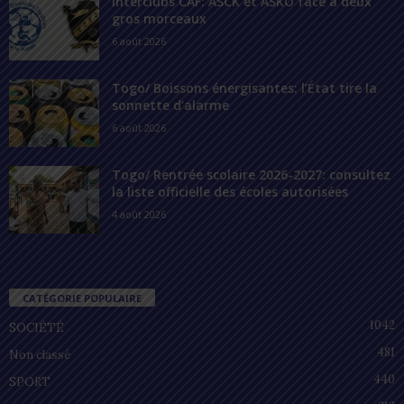
Interclubs CAF: ASCK et ASKO face à deux
gros morceaux
6 août 2026
Togo/ Boissons énergisantes: l’État tire la
sonnette d’alarme
6 août 2026
Togo/ Rentrée scolaire 2026-2027: consultez
la liste officielle des écoles autorisées
4 août 2026
CATÉGORIE POPULAIRE
1042
SOCIÉTÉ
481
Non classé
440
SPORT