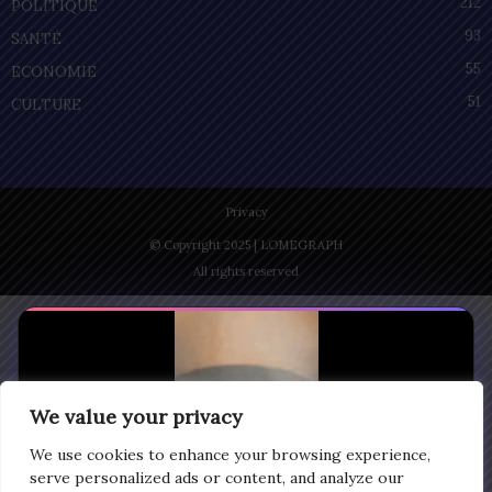
212
POLITIQUE
93
SANTÉ
55
ECONOMIE
51
CULTURE
Privacy
© Copyright 2025 | LOMEGRAPH
All rights reserved
We value your privacy
We use cookies to enhance your browsing experience,
serve personalized ads or content, and analyze our