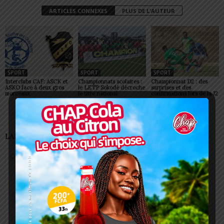
ARTICLES CONNEXES
PLUS DE L'AUTEUR
SPORT
SPORT
SPORT
Interclubs CAF: ASCK et
Championnats scolaires :
Championnat D2 : des
ASKO face à deux gros
le LETP Sokodé décroche
surprises et des
morceaux
le titre national
confirmations lors de la J2
LAISSER UN COMMENTAIRE