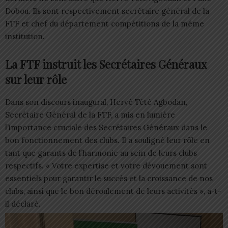
Dobou. Ils sont respectivement secrétaire général de la
FTF et chef du département compétitions de la même
institution.
La FTF instruit les Secrétaires Généraux
sur leur rôle
Dans son discours inaugural, Hervé Tété Agbodan,
Secrétaire Général de la FTF, a mis en lumière
l’importance cruciale des Secrétaires Généraux dans le
bon fonctionnement des clubs. Il a souligné leur rôle en
tant que garants de l’harmonie au sein de leurs clubs
respectifs. « Votre expertise et votre dévouement sont
essentiels pour garantir le succès et la croissance de nos
clubs, ainsi que le bon déroulement de leurs activités », a-t-
il déclaré.