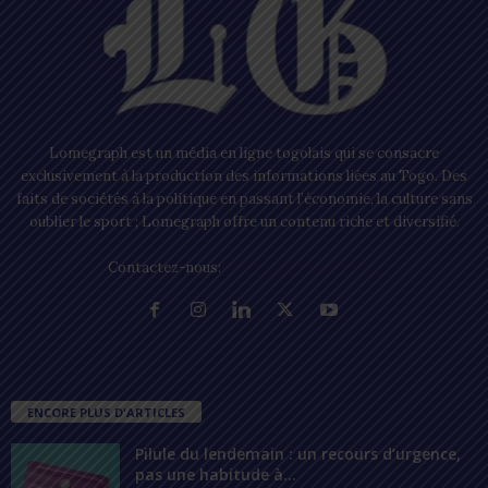
Lomegraph est un média en ligne togolais qui se consacre
exclusivement à la production des informations liées au Togo. Des
faits de sociétés à la politique en passant l’économie, la culture sans
oublier le sport ; Lomegraph offre un contenu riche et diversifié.
Contactez-nous:
contact@lomegraph.tg
ENCORE PLUS D'ARTICLES
Pilule du lendemain : un recours d’urgence,
pas une habitude à...