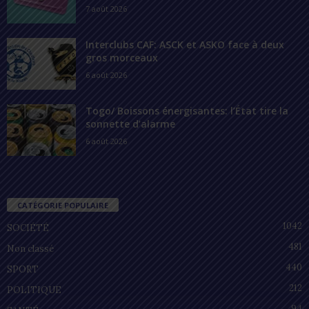
7 août 2026
Interclubs CAF: ASCK et ASKO face à deux
gros morceaux
6 août 2026
Togo/ Boissons énergisantes: l’État tire la
sonnette d’alarme
6 août 2026
CATÉGORIE POPULAIRE
1042
SOCIÉTÉ
481
Non classé
440
SPORT
212
POLITIQUE
94