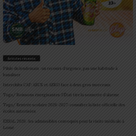
Articles récents
Pilule du lendemain : un recours d’urgence, pas une habitude à
banaliser
Interclubs CAF: ASCK et ASKO face à deux gros morceaux
Togo/ Boissons énergisantes: l’État tire la sonnette d’alarme
Togo/ Rentrée scolaire 2026-2027: consultez la liste officielle des
écoles autorisées
ESSAL 2026 : les admissibles convoqués pour la visite médicale à
Lomé