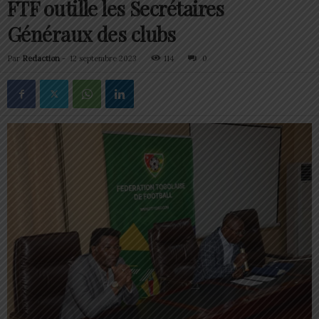
FTF outille les Secrétaires
Généraux des clubs
Par
Redaction
-
12 septembre 2023
114
0