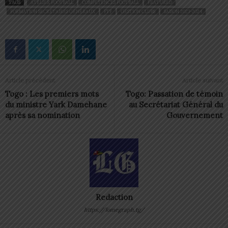
TAGS
ATELIER FOOTBALL
COMPÉTENCES FOOTBALL
FEATURED
FORMATION SECRÉTAIRES GÉNÉRAUX
FTF
GESTION CLUBS
SAISON 2023-2024
Article précédent
Article suivant
Togo : Les premiers mots
Togo: Passation de témoin
du ministre Yark Damehane
au Secrétariat Général du
après sa nomination
Gouvernement
Redaction
https://lomegraph.tg/