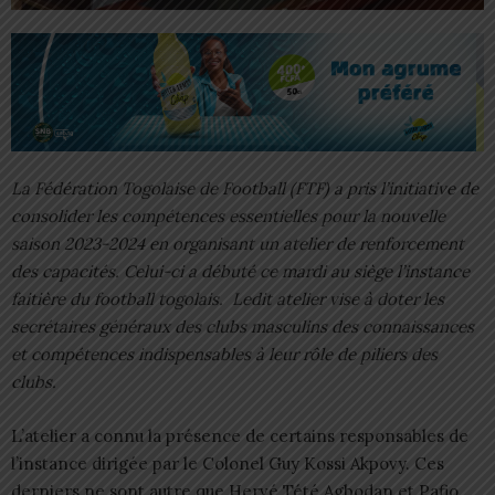
La Fédération Togolaise de Football (FTF) a pris l’initiative de
consolider les compétences essentielles pour la nouvelle
saison 2023-2024 en organisant un atelier de renforcement
des capacités. Celui-ci a débuté ce mardi au siège l’instance
faitière du football togolais. Ledit atelier vise à doter les
secrétaires généraux des clubs masculins des connaissances
et compétences indispensables à leur rôle de piliers des
clubs.
L’atelier a connu la présence de certains responsables de
l’instance dirigée par le Colonel Guy Kossi Akpovy. Ces
derniers ne sont autre que Hervé Tété Agbodan et Pafio