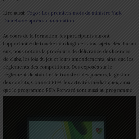
Lire aussi:
Togo : Les premiers mots du ministre Yark
Damehane après sa nomination
Au cours de la formation, les participants auront
l’opportunité de toucher du doigt certains sujets clés. Parmi
eux, nous notons la procédure de délivrance des licences
de clubs, les lois du jeu et leurs amendements, ainsi que les
règlements des compétitions. Des exposés sur le
règlement du statut et le transfert des joueurs, la gestion
des conflits, Connect FIFA, les activités médiatiques, ainsi
que le programme FIFA Forward sont aussi au programme.