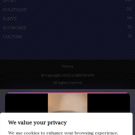
SPORT
212
POLITIQUE
94
SANTÉ
55
ECONOMIE
51
CULTURE
Privacy
© Copyright 2025 | LOMEGRAPH
All rights reserved
We value your privacy
We use cookies to enhance your browsing experience,