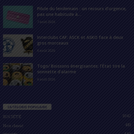
Pilule du lendemain : un recours d’urgence,
pas une habitude à...
7 août 2026
Interclubs CAF: ASCK et ASKO face à deux
gros morceaux
6 août 2026
Togo/ Boissons énergisantes: l’État tire la
sonnette d’alarme
6 août 2026
CATÉGORIE POPULAIRE
1042
SOCIÉTÉ
481
Non classé
440