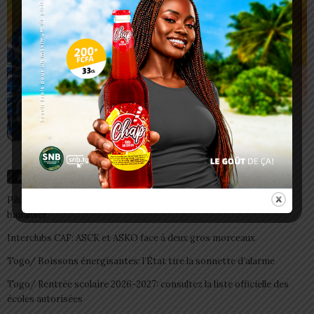
Articles récents
Pilule du lendemain : un recours d’urgence, pas une habitude à
banaliser
Interclubs CAF: ASCK et ASKO face à deux gros morceaux
Togo/ Boissons énergisantes: l’État tire la sonnette d’alarme
Togo/ Rentrée scolaire 2026-2027: consultez la liste officielle des
écoles autorisées