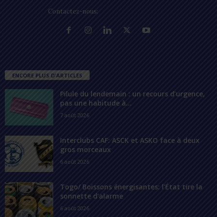
Contactez-nous:
contact@lomegraph.tg
ENCORE PLUS D'ARTICLES
Pilule du lendemain : un recours d’urgence,
pas une habitude à...
7 août 2026
Interclubs CAF: ASCK et ASKO face à deux
gros morceaux
6 août 2026
Togo/ Boissons énergisantes: l’État tire la
sonnette d’alarme
6 août 2026