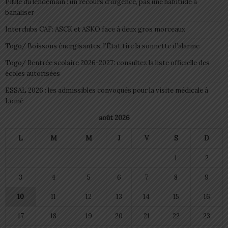
Pilule du lendemain : un recours d’urgence, pas une habitude à
banaliser
Interclubs CAF: ASCK et ASKO face à deux gros morceaux
Togo/ Boissons énergisantes: l’État tire la sonnette d’alarme
Togo/ Rentrée scolaire 2026-2027: consultez la liste officielle des
écoles autorisées
ESSAL 2026 : les admissibles convoqués pour la visite médicale à
Lomé
août 2026
L
M
M
J
V
S
D
1
2
3
4
5
6
7
8
9
10
11
12
13
14
15
16
17
18
19
20
21
22
23