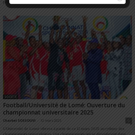
préparer de...
SOCIÉTÉ
Football/Université de Lomé: Ouverture du
championnat universitaire 2025
Charbel SOSSOUVI
-
12 mars 2025
0
L'Université de Lomé vibrera à partir de ce 12 mars 2025 au rythme des
championnats universitaires. Ces championnats qui se dérouleront dans