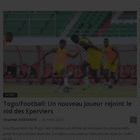
SPORT
Togo/Football: Un nouveau joueur rejoint le
nid des Eperviers
Charbel SOSSOUVI
-
20 mars 2025
0
Les Eperviers du Togo ont entamé en début de semaine les préparatifs
pour les prochains matchs. Lesdites rencontres s'inscrivent dans le cadre
de la...