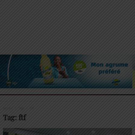
Accueil
Tags
Ftf
Tag: ftf