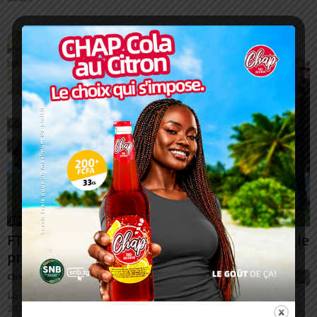
SPORT
FTF/ Togo vs Mauritanie: Une réduction sur le
prix des tickets...
Charbel SOSSOUVI
-
14 mars 2025
0
La cinquième journée des qualifications pour la Coupe du Monde FIFA
2026 débute très prochainement. La FTF met tout en oeuvre pour