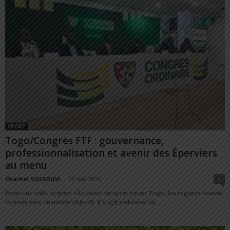
SPORT
Togo/Congrès FTF : gouvernance,
professionnalisation et avenir des Éperviers
au menu
Charbel SOSSOUVI
-
22 mai 2026
0
Dans une salle acquise à la cause du sport roi au Togo, les regards étaient
tournés vers un même objectif. Il s'agit redonner au...