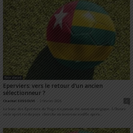
Non classé
Eperviers: vers le retour d’un ancien
sélectionneur ?
Charbel SOSSOUVI
-
2 février 2026
0
Le banc des Éperviers du Togo n’a jamais été aussi stratégique. À l’heure
où le sport roi du pays cherche un nouveau souffle après...