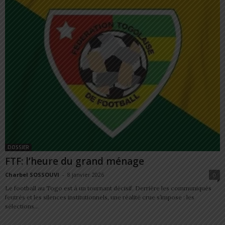
DOSSIER
FTF: l’heure du grand ménage
Charbel SOSSOUVI
-
8 janvier 2026
0
Le football au Togo est à un tournant décisif. Derrière les communiqués
feutrés et les silences institutionnels, une réalité crue s’impose : les
sélections...