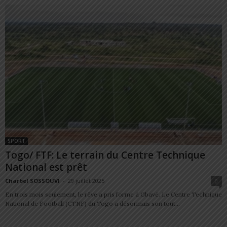
SPORT
Togo/ FTF: Le terrain du Centre Technique
National est prêt
Charbel SOSSOUVI
-
29 juillet 2025
0
En trois mois seulement, le rêve a pris forme à Gbavé. Le Centre Technique
National de Football (CTNF) du Togo a désormais son tout...