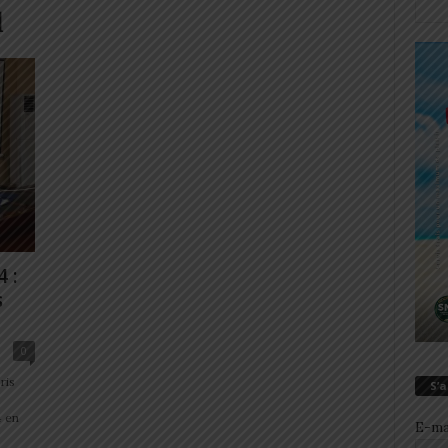
l
 :
s
0
ris
S’
4 en
E-ma