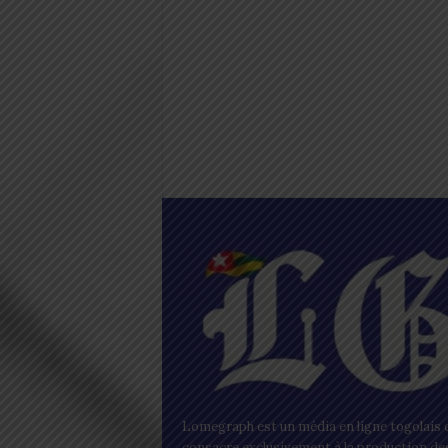
Lomegraph est un média en ligne togolais q
consacre exclusivement à la production de