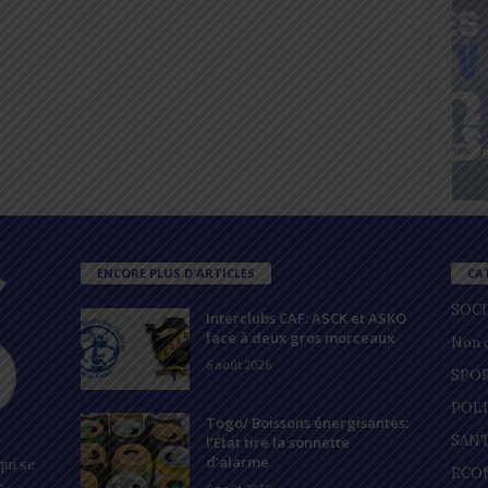
ENCORE PLUS D'ARTICLES
CA
SOC
Interclubs CAF: ASCK et ASKO
face à deux gros morceaux
Non c
6 août 2026
SPO
POL
Togo/ Boissons énergisantes:
SAN
l’État tire la sonnette
d’alarme
ui se
ECO
s