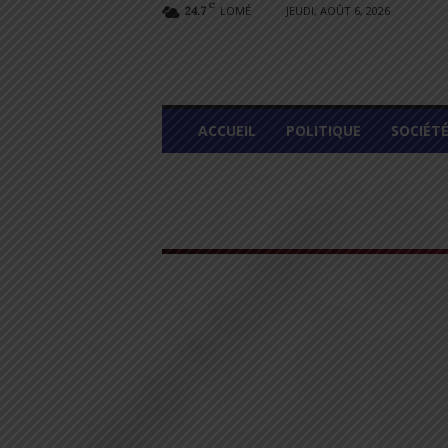
C
LOMÉ
JEUDI, AOÛT 6, 2026
24.7
L
ACCUEIL
POLITIQUE
SOCIÉT
O
M
E
G
R
A
P
H