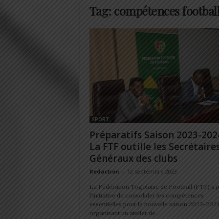
Tag: compétences footbal
SPORT
Préparatifs Saison 2023-2024
La FTF outille les Secrétaire
Généraux des clubs
Redaction
-
12 septembre 2023
La Fédération Togolaise de Football (FTF) a p
l'initiative de consolider les compétences
essentielles pour la nouvelle saison 2023-202
organisant un atelier de...