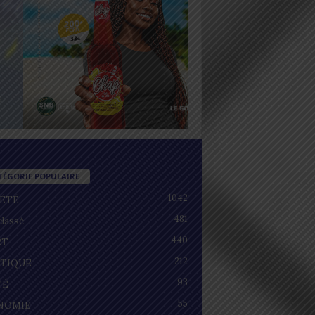
TÉGORIE POPULAIRE
1042
IÉTÉ
481
lassé
440
RT
212
ITIQUE
93
TÉ
55
NOMIE