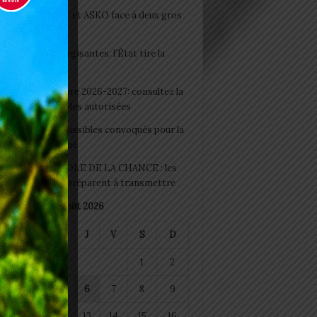
clubs CAF: ASCK et ASKO face à deux gros
eaux
 Boissons énergisantes: l’État tire la
tte d’alarme
 Rentrée scolaire 2026-2027: consultez la
 officielle des écoles autorisées
 2026 : les admissibles convoqués pour la
e médicale à Lomé
D+ Togo / ECOLE DE LA CHANCE : les
es-artisans se préparent à transmettre
août 2026
M
M
J
V
S
D
1
2
4
5
6
7
8
9
11
12
13
14
15
16