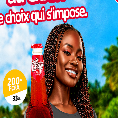
Inter
morc
Togo/
sonne
Togo/
liste
ESSAL
visit
SWED
maitr
L
3
10