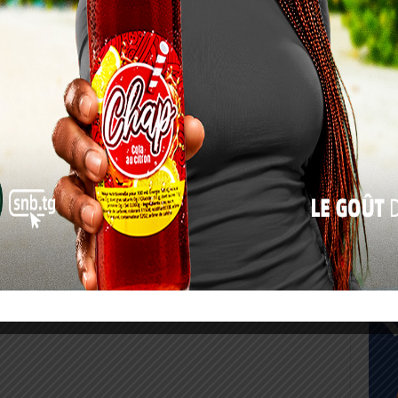
17
24
31
« Juil