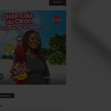
abonnez
il