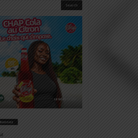
abonnez
il