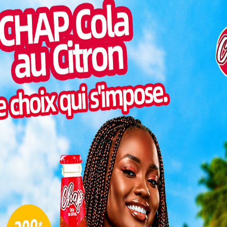
Pilul
 éminente du monde fiscal togolais, fait un retour
une h
e. Récemment, le Président de la République, Faure
ssaire de l’Office togolais des recettes (OTR) un rôle
Inter
morc
ial dédié aux questions fiscales.
Togo/
à un titre honorifique, puisqu’elle s’accompagne
sonne
présider la Commission de marquage automatique des
Togo/
ance émanant des plus hautes instances
liste
ence. Le décret officialisant cette nomination,
ESSAL
emment rendu public, suscitant ainsi un vif intérêt
visit
YI, un expert fiscal de retour
L
3
son expérience en tant que Commissaire de l’OTR,