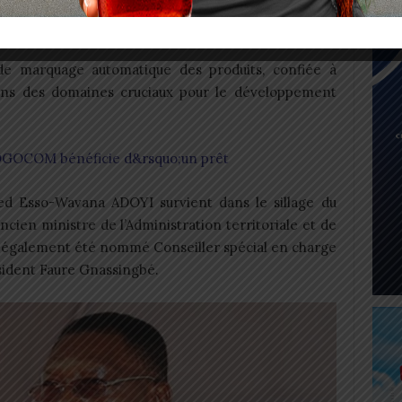
e marquage automatique des produits, confiée à
ans des domaines cruciaux pour le développement
OGOCOM bénéficie d&rsquo;un prêt
d Esso-Wavana ADOYI survient dans le sillage du
ncien ministre de l’Administration territoriale et de
 a également été nommé Conseiller spécial en charge
ésident Faure Gnassingbé.