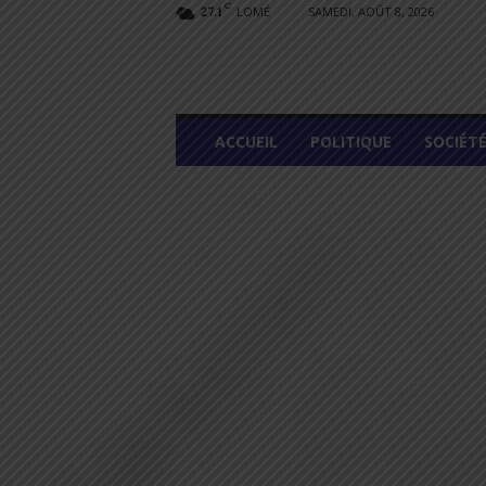
C
LOMÉ
SAMEDI, AOÛT 8, 2026
27.1
L
ACCUEIL
POLITIQUE
SOCIÉT
O
M
E
G
R
A
P
H