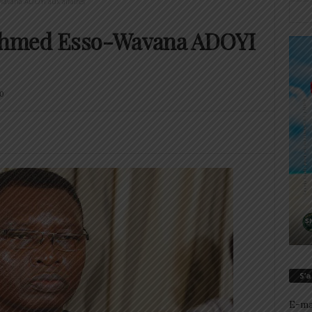
Wavana ADOYI aux affaires
’Ahmed Esso-Wavana ADOYI
0
S’
E-ma