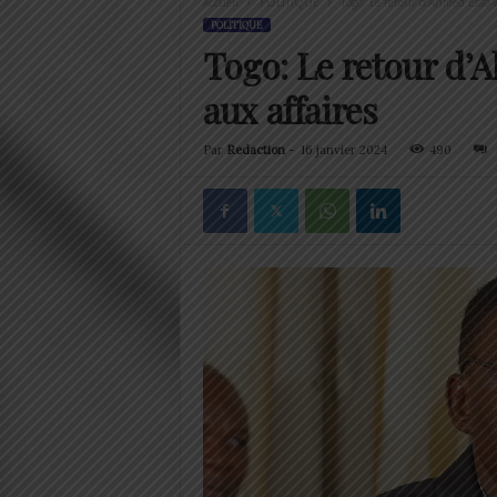
Accueil
POLITIQUE
Togo: Le retour d’Ahmed Esso-
POLITIQUE
Togo: Le retour d
aux affaires
Par
Redaction
-
16 janvier 2024
490