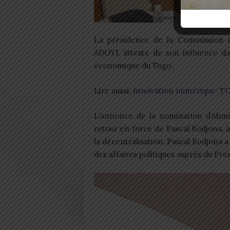
La présidence de la Commission d
ADOYI, atteste de son influence d
économique du Togo.
Lire aussi:
Innovation numérique: T
L’annonce de la nomination d’Ahme
retour en force de Pascal Bodjona, a
la décentralisation. Pascal Bodjona
des affaires politiques auprès du Pr