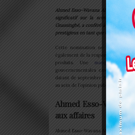
Ahmed Esso-Wavana ADOYI, une figure
significatif sur la scène politiqu
Gnassingbé, a conféré à l’ancien Commi
prestigieux en tant que Conseiller spéc
Cette nomination ne se limite pas 
également de la responsabilité de 
produits. Une
marque
de confi
gouvernementales envers sa compét
datant de septembre 2023, a été réc
au sein de l’opinion publique.
Ahmed Esso-Wavana ADO
aux affaires
Ahmed Esso-Wavana ADOYI, fort de 