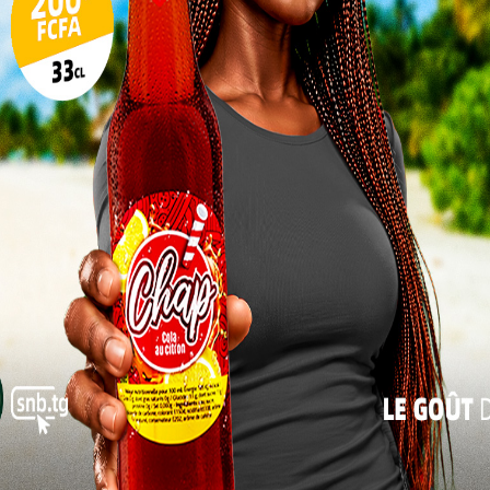
10
ec une nomination clé. Son nouveau rôle en tant que
ons fiscales démontre la volonté du gouvernement de
17
pour guider la politique fiscale du pays.
24
31
« Juil