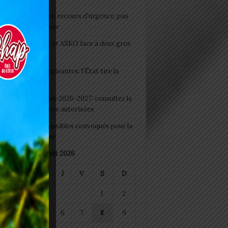
e du lendemain : un recours d’urgence, pas
abitude à banaliser
clubs CAF: ASCK et ASKO face à deux gros
eaux
 Boissons énergisantes: l’État tire la
tte d’alarme
 Rentrée scolaire 2026-2027: consultez la
 officielle des écoles autorisées
 2026 : les admissibles convoqués pour la
e médicale à Lomé
août 2026
M
M
J
V
S
D
1
2
4
5
6
7
8
9