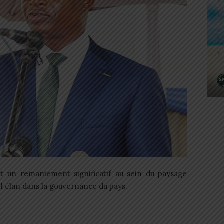
t un remaniement significatif au sein du paysage
el élan dans la gouvernance du pays.