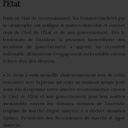
l’Etat
Dans un élan de reconnaissance, les femmes touchées par
la catastrophe ont souligné le soutien immédiat et concret
reçu du Chef de l’État et de son gouvernement. Dès le
lendemain de l’incident, la présence bienveillante des
membres du gouvernement a apporté un réconfort
indéniable, démontrant l’engagement inébranlable envers
le bien-être des citoyens.
« Je tiens à vous accueillir chaleureusement lors de cette
rencontre avec la presse qui reste un moment unique pour
nous afin d’exprimer notre sincère reconnaissance envers
le Chef de l’État et son gouvernement pour leur soutien
inestimable envers les femmes victimes de l’incendie
tragique du marché d’Agoè Assiyeye », a déclaré Akossiwa
Agouze, Présidente des Revendeuses du marché d’ Agoè
Assiyeye.