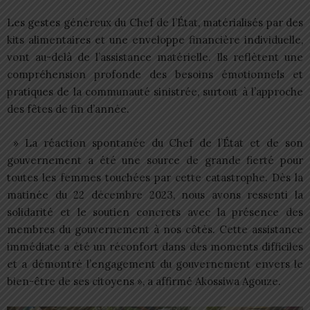
Les gestes généreux du Chef de l’État, matérialisés par des
kits alimentaires et une enveloppe financière individuelle,
vont au-delà de l’assistance matérielle. Ils reflètent une
compréhension profonde des besoins émotionnels et
pratiques de la communauté sinistrée, surtout à l’approche
des fêtes de fin d’année.
» La réaction spontanée du Chef de l’État et de son
gouvernement a été une source de grande fierté pour
toutes les femmes touchées par cette catastrophe. Dès la
matinée du 22 décembre 2023, nous avons ressenti la
solidarité et le soutien concrets avec la présence des
membres du gouvernement à nos côtés. Cette assistance
immédiate a été un réconfort dans des moments difficiles
et a démontré l’engagement du gouvernement envers le
bien-être de ses citoyens », a affirmé Akossiwa Agouze.