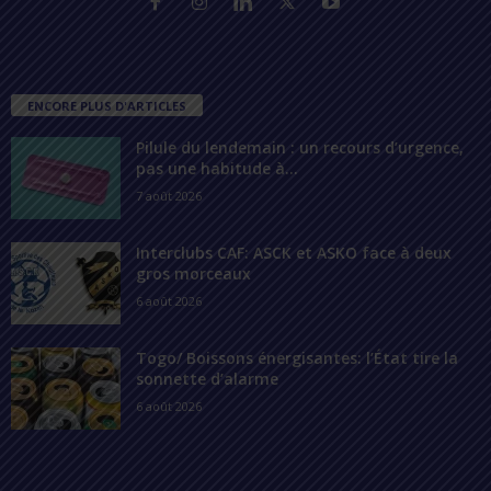
ENCORE PLUS D'ARTICLES
Pilule du lendemain : un recours d’urgence,
pas une habitude à...
7 août 2026
Interclubs CAF: ASCK et ASKO face à deux
gros morceaux
6 août 2026
Togo/ Boissons énergisantes: l’État tire la
sonnette d’alarme
6 août 2026