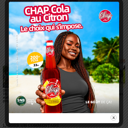
Redaction
https://lomegraph.tg/
ARTICLES CONNEXES
PLUS DE L'AUTEUR
SOCIÉTÉ
SOCIÉTÉ
SOCIÉTÉ
SWEDD+ Togo / ECOLE
Glory Night 2026: Sonnie
Vogan : AGRI-ESPOIR
DE LA CHANCE : les
Badu fait chanter des
récompense les meilleurs
maitres-artisans se
milliers de personnes à
talents
préparent à transmettre
Lomé
LAISSER UN COMMENTAIRE