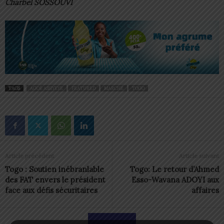
Charbel SOSSOUVI
TAGS
AGOÈ ASSIYEYE
FEATURED
MARCHÉ
TOGO
Article précédent
Article suivant
Togo : Soutien inébranlable
Togo: Le retour d’Ahmed
des FAT envers le président
Esso-Wavana ADOYI aux
face aux défis sécuritaires
affaires