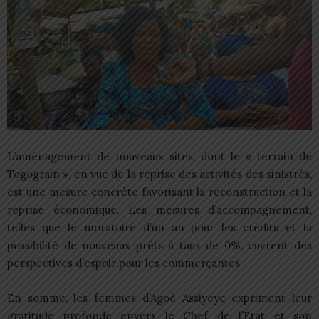
L’aménagement de nouveaux sites, dont le « terrain de
Togograin », en vue de la reprise des activités des sinistrés,
est une mesure concrète favorisant la reconstruction et la
reprise économique. Les mesures d’accompagnement,
telles que le moratoire d’un an pour les crédits et la
possibilité de nouveaux prêts à taux de 0%, ouvrent des
perspectives d’espoir pour les commerçantes.
En somme, les femmes d’Agoè Assiyeye expriment leur
gratitude profonde envers le Chef de l’État et son