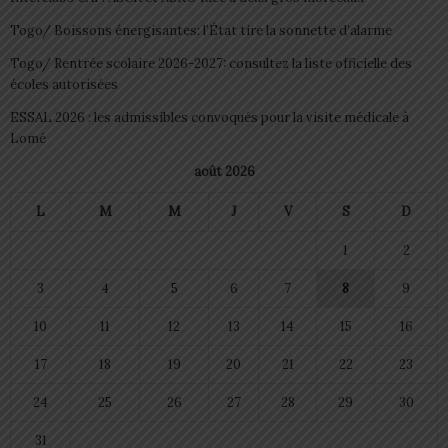
Togo/ Boissons énergisantes: l’État tire la sonnette d’alarme
Togo/ Rentrée scolaire 2026-2027: consultez la liste officielle des
écoles autorisées
ESSAL 2026 : les admissibles convoqués pour la visite médicale à
Lomé
août 2026
L
M
M
J
V
S
D
1
2
3
4
5
6
7
8
9
10
11
12
13
14
15
16
17
18
19
20
21
22
23
24
25
26
27
28
29
30
31