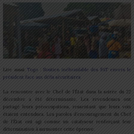
Lire aussi:
Togo : Soutien inébranlable des FAT envers le
président face aux défis sécuritaires
La rencontre avec le Chef de l’État dans la soirée du 22
décembre a été déterminante. Les revendeuses ont
partagé leurs préoccupations, ressentant que leurs voix
étaient entendues. Les paroles d’encouragement du Chef
de l’État ont agi comme un catalyseur renforçant leur
détermination à surmonter cette épreuve.