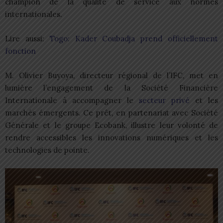
champion de la qualité de service aux normes
internationales.
Lire aussi:
Togo: Kader Coubadja prend officiellement
fonction
M. Olivier Buyoya, directeur régional de l’IFC, met en
lumière l’engagement de la Société Financière
Internationale à accompagner le
secteur privé
et les
marchés émergents. Ce prêt, en partenariat avec Société
Générale et le groupe Ecobank, illustre leur volonté de
rendre accessibles les innovations numériques et les
technologies de pointe.