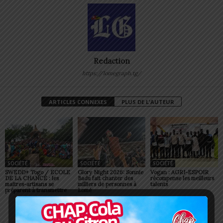
Redaction
https://lomegraph.tg/
ARTICLES CONNEXES
PLUS DE L'AUTEUR
SOCIÉTÉ
SOCIÉTÉ
SOCIÉTÉ
SWEDD+ Togo / ECOLE
Glory Night 2026: Sonnie
Vogan : AGRI-ESPOIR
DE LA CHANCE : les
Badu fait chanter des
récompense les meilleurs
maitres-artisans se
milliers de personnes à
talents
préparent à transmettre
Lomé