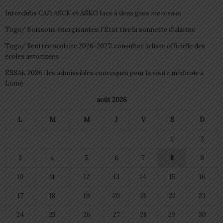
Interclubs CAF: ASCK et ASKO face à deux gros morceaux
Togo/ Boissons énergisantes: l’État tire la sonnette d’alarme
Togo/ Rentrée scolaire 2026-2027: consultez la liste officielle des
écoles autorisées
ESSAL 2026 : les admissibles convoqués pour la visite médicale à
Lomé
août 2026
L
M
M
J
V
S
D
1
2
3
4
5
6
7
8
9
10
11
12
13
14
15
16
17
18
19
20
21
22
23
24
25
26
27
28
29
30