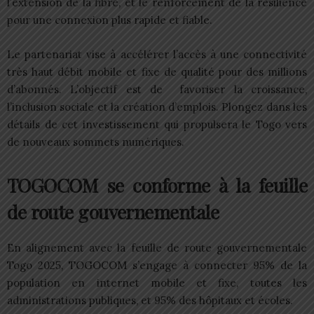
l’extension de la fibre, et le renforcement de la résilience
pour une connexion plus rapide et fiable.
Le partenariat vise à accélérer l’accès à une connectivité
très haut débit mobile et fixe de qualité pour des millions
d’abonnés. L’objectif est de favoriser la croissance,
l’inclusion sociale et la création d’emplois. Plongez dans les
détails de cet investissement qui propulsera le Togo vers
de nouveaux sommets numériques.
TOGOCOM se conforme à la feuille
de route gouvernementale
En alignement avec la feuille de route gouvernementale
Togo 2025, TOGOCOM s’engage à connecter 95% de la
population en internet mobile et fixe, toutes les
administrations publiques, et 95% des hôpitaux et écoles.