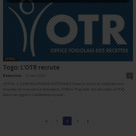
OFFRES
Togo: L’OTR recrute
Redaction
-
8 mars 2024
0
APPEL A CANDIDATURES EXTERNES Dans le souci de satisfaire ses
besoins en ressources humaines, l’Office Togolais des Recettes (OTR)
lance un appel à candidatures pour...
1
2
3