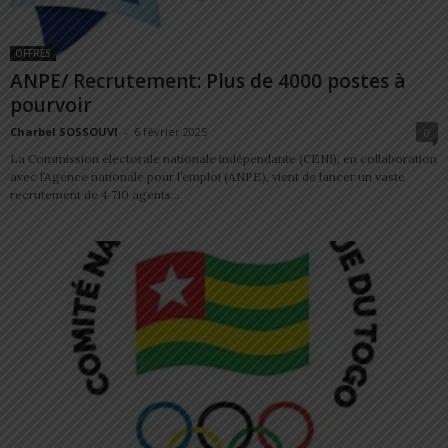
OFFRES
ANPE/ Recrutement: Plus de 4000 postes à
pourvoir
Charbel SOSSOUVI
-
6 février 2025
0
La Commission électorale nationale indépendante (CENI), en collaboration
avec l’Agence nationale pour l’emploi (ANPE), vient de lancer un vaste
recrutement de 4 710 agents...