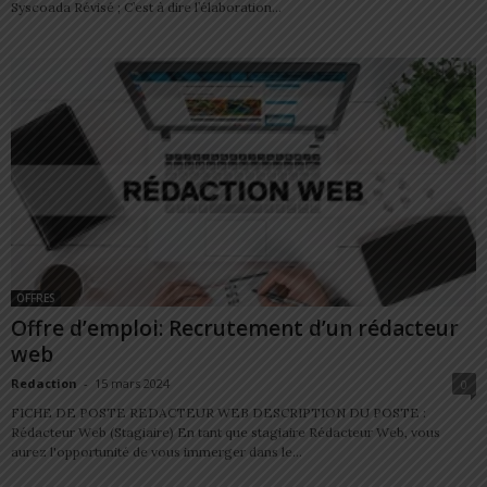
Syscoada Révisé ; C’est à dire l’élaboration...
OFFRES
Offre d’emploi: Recrutement d’un rédacteur
web
Redaction
-
15 mars 2024
0
FICHE DE POSTE REDACTEUR WEB DESCRIPTION DU POSTE :
Rédacteur Web (Stagiaire) En tant que stagiaire Rédacteur Web, vous
aurez l'opportunité de vous immerger dans le...