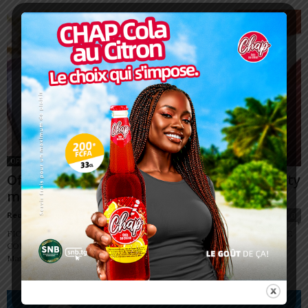
OFFRES
Offre d’emploi: Recrutement d’un community
manager
Redaction
-
14 mars 2024
0
FICHE DE POSTE COMMUNITY MANAGER DESCRIPTION DU POSTE
COMMUNITY MANAGER ( Stagiaire) En tant que stagiaire Community
Manager, vous jouerez un rôle clé dans la gestion...