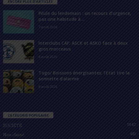
ENCORE PLUS D'ARTICLES
Pilule du lendemain : un recours d’urgence,
pas une habitude à...
7 août 2026
Interclubs CAF: ASCK et ASKO face à deux
gros morceaux
6 août 2026
Togo/ Boissons énergisantes: l’État tire la
sonnette d’alarme
6 août 2026
CATÉGORIE POPULAIRE
1042
SOCIÉTÉ
481
Non classé