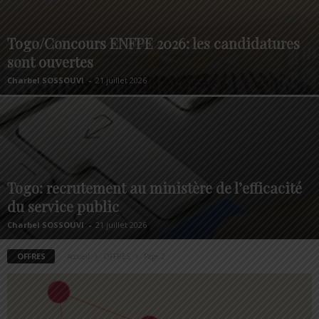
Togo/Concours ENFPE 2026: les candidatures
sont ouvertes
Charbel SOSSOUVI
-
21 juillet 2026
Togo: recrutement au ministère de l’efficacité
du service public
Charbel SOSSOUVI
-
21 juillet 2026
OFFRES
Accueil
OFFRES
Page 2