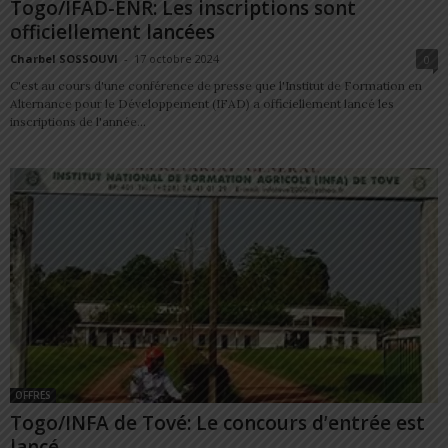
Togo/IFAD-ENR: Les inscriptions sont
officiellement lancées
Charbel SOSSOUVI
-
17 octobre 2024
0
C'est au cours d'une conférence de presse que l'Institut de Formation en
Alternance pour le Développement (IFAD) a officiellement lancé les
inscriptions de l'année...
OFFRES
Togo/INFA de Tové: Le concours d’entrée est
lancé