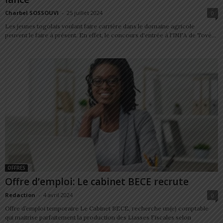
Charbel SOSSOUVI
-
25 juillet 2024
0
Les jeunes togolais voulant faire carrière dans le domaine agricole
peuvent le faire à présent. En effet, le concours d'entrée à l'INFA de Tové...
OFFRES
Offre d’emploi: Le cabinet BECE recrute
Redaction
-
4 avril 2024
0
Offre d’emploi temporaire Le Cabinet BECE, recherche un(e) comptable
qui maitrise parfaitement la production des Liasses Fiscales selon