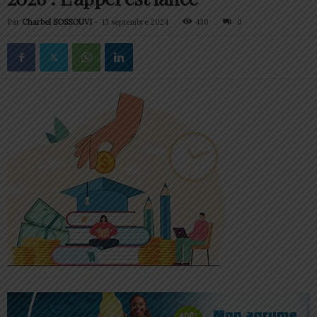
Par
Charbel SOSSOUVI
-
13 septembre 2024
430
0