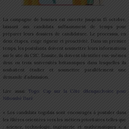
La campagne de bourses est ouverte jusqu’au 15 octobre,
laissant aux candidats suffisamment de temps pour
préparer leurs dossiers de candidature. Le processus, en
deux étapes, exige rigueur et proactivité. Dans un premier
temps, les postulants doivent soumettre leurs informations
sur le site du CSC. Ensuite, ils doivent identifier eux-mêmes
deux ou trois universités britanniques dans lesquelles ils
souhaitent étudier et soumettre parallèlement une
demande d’admission.
Lire aussi:
Togo: Cap sur la Côte d&rsquo;Ivoire pour
Nibombé Daré
« Les candidats togolais sont encouragés à postuler dans
les filières orientées vers les métiers prioritaires telles que
: science, technologie, ingénierie et mathématiques », a