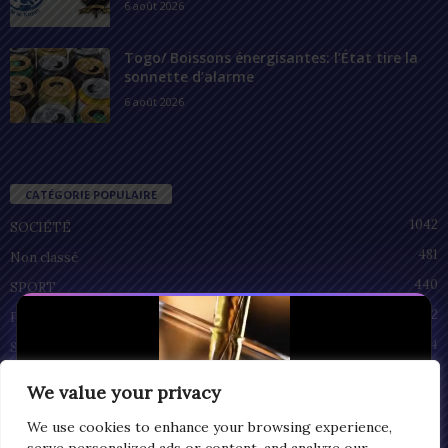
6 août 2026
Togo/ Boissons énergisantes: l’État tire la
sonnette d’alarme
6 août 2026
CATÉGORIE POPULAIRE
1042
SOCIÉTÉ
481
Non classé
440
SPORT
212
POLITIQUE
94
SANTÉ
55
ECONOMIE
We value your privacy
51
CULTURE
We use cookies to enhance your browsing experience,