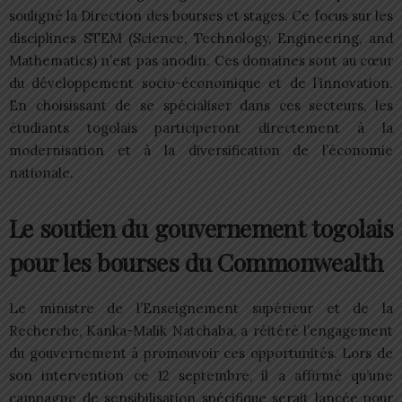
souligné la Direction des bourses et stages. Ce focus sur les
disciplines STEM (Science, Technology, Engineering, and
Mathematics) n’est pas anodin. Ces domaines sont au cœur
du développement socio-économique et de l’innovation.
En choisissant de se spécialiser dans ces secteurs, les
étudiants togolais participeront directement à la
modernisation et à la diversification de l’économie
nationale.
Le soutien du gouvernement togolais
pour les bourses du Commonwealth
Le ministre de l’Enseignement supérieur et de la
Recherche, Kanka-Malik Natchaba, a réitéré l’engagement
du gouvernement à promouvoir ces opportunités. Lors de
son intervention ce 12 septembre, il a affirmé qu’une
campagne de sensibilisation spécifique serait lancée pour