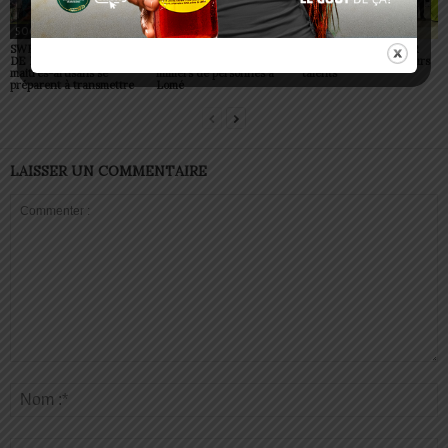
SOCIÉTÉ
SOCIÉTÉ
SOCIÉTÉ
SWEDD+ Togo / ECOLE
Glory Night 2026: Sonnie
Vogan : AGRI-ESPOIR
DE LA CHANCE : les
Badu fait chanter des
récompense les meilleurs
maitres-artisans se
milliers de personnes à
talents
préparent à transmettre
Lomé
LAISSER UN COMMENTAIRE