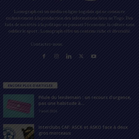
Lomegraph est un média en ligne togolais qui se consacre
exclusivement à la production des informations liées au Togo. Des
faits de sociétés à la politique en passant l’économie, la culture sans
oublier le sport ; Lomegraph offre un contenu riche et diversifié.
Contactez-nous:
contact@lomegraph.tg
ENCORE PLUS D'ARTICLES
Pilule du lendemain : un recours d’urgence,
pas une habitude à...
7 août 2026
Interclubs CAF: ASCK et ASKO face à deux
gros morceaux