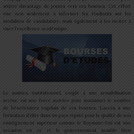
attirer davantage de jeunes vers ces bourses. Cet effort
vise non seulement à informer les étudiants sur les
modalités de candidature, mais également à les inciter à
viser l’excellence académique.
Le soutien institutionnel, couplé à une sensibilisation
accrue, est une force motrice pour maximiser le nombre
de bénéficiaires togolais de ces bourses. L’accès à une
formation d’élite dans un pays réputé pour la qualité de son
enseignement supérieur comme le Royaume-Uni est une
occasion en or, et le gouvernement semble bien