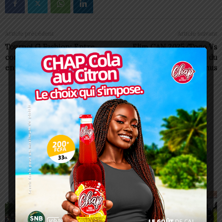
Article précédent
Article suivant
Tournoi G Fashion: Entre
Elim CAN 2025/Togo Vs
compétition et soutien aux
Algérie: Les Eperviers du
enfants démunis
Togo sont prévenus
Charbel SOSSOUVI
ARTICLES CONNEXES
PLUS DE L'AUTEUR