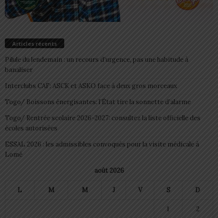
Articles récents
Pilule du lendemain : un recours d’urgence, pas une habitude à
banaliser
Interclubs CAF: ASCK et ASKO face à deux gros morceaux
Togo/ Boissons énergisantes: l’État tire la sonnette d’alarme
Togo/ Rentrée scolaire 2026-2027: consultez la liste officielle des
écoles autorisées
ESSAL 2026 : les admissibles convoqués pour la visite médicale à
Lomé
août 2026
L
M
M
J
V
S
D
1
2