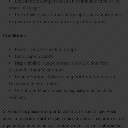
Excellentes compétences en communication et en
travail d’équipe.
Portefeuille présentant des projets vidéo antérieurs,
de préférence dans un contexte professionnel.
Conditions :
Poste : Vidéaste à plein temps.
Lieu : Agoè 2 Lions
Disponibilité : La personne recrutée doit être
disponible immédiatement.
Rémunération : Salaire compétitif en fonction de
l’expérience et du talent.
Un Iphone 14 sera mise à disposition du ou de la
vidéaste
Si vous êtes passionné par la création visuelle, que vous
avez un esprit créatif et que vous cherchez à rejoindre une
équipe dynamique où vos compétences seront valorisées,