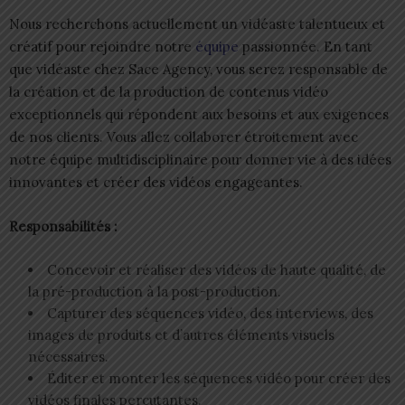
Nous recherchons actuellement un vidéaste talentueux et
créatif pour rejoindre notre
équipe
passionnée. En tant
que vidéaste chez Sace Agency, vous serez responsable de
la création et de la production de contenus vidéo
exceptionnels qui répondent aux besoins et aux exigences
de nos clients. Vous allez collaborer étroitement avec
notre équipe multidisciplinaire pour donner vie à des idées
innovantes et créer des vidéos engageantes.
Responsabilités :
Concevoir et réaliser des vidéos de haute qualité, de
la pré-production à la post-production.
Capturer des séquences vidéo, des interviews, des
images de produits et d’autres éléments visuels
nécessaires.
Éditer et monter les séquences vidéo pour créer des
vidéos finales percutantes.