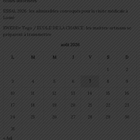
écoles autorisées
ESSAL 2026 : les admissibles convoqués pour la visite médicale à
Lomé
SWEDD+ Togo / ECOLE DE LA CHANCE : les maitres-artisans se
préparent à transmettre
août 2026
L
M
M
J
V
S
D
1
2
3
4
5
6
7
8
9
10
11
12
13
14
15
16
17
18
19
20
21
22
23
24
25
26
27
28
29
30
31
« Juil