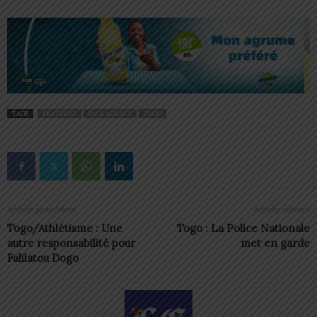
TAGS
FEATURED
SACE AGENCY
TOGO
Article précédent
Article suivant
Togo/Athlétisme : Une
Togo : La Police Nationale
autre responsabilité pour
met en garde
Falilatou Dogo