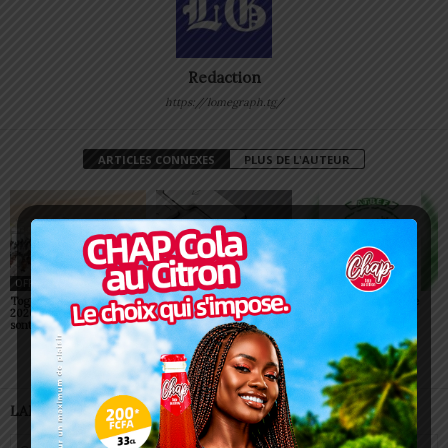
Redaction
https://lomegraph.tg/
ARTICLES CONNEXES
PLUS DE L'AUTEUR
OFFRES
OFFRES
OFFRES
Togo/Concours ENFPE
Togo: recrutement au
Togo: L’ATBEF recrute
2026: les candidatures
ministère de l’efficacité du
sont ouvertes
service public
LAISSER UN COMMENTAIRE