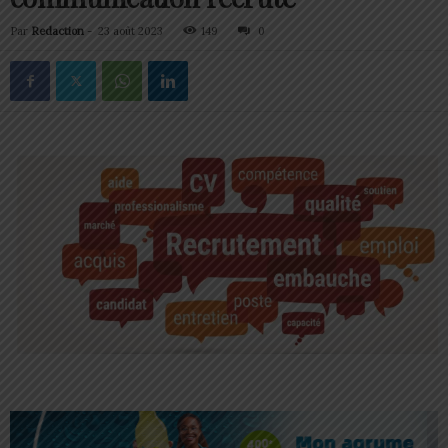
Par
Redaction
-
23 août 2023
149
0