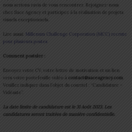
nous serions ravis de vous rencontrer. Rejoignez-nous
chez Sace Agency et participez à la réalisation de projets
visuels exceptionnels.
Lire aussi:
Millenum Challenge Corporation (MCC) recrute
pour plusieurs postes
Comment postuler :
Envoyez votre CV, votre lettre de motivation et un lien
vers votre portefeuille vidéo à
contact@saceagency.com
.
Veuillez indiquer dans l’objet du courriel : “Candidature –
Vidéaste”.
La date limite de candidature est le
31 Août 2023
. Les
candidatures seront traitées de manière confidentielle.