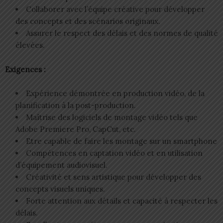
Collaborer avec l’équipe créative pour développer
des concepts et des scénarios originaux.
Assurer le respect des délais et des normes de qualité
élevées.
Exigences :
Expérience démontrée en production vidéo, de la
planification à la post-production.
Maîtrise des logiciels de montage vidéo tels que
Adobe Premiere Pro, CapCut, etc.
Etre capable de faire les montage sur un smartphone
Compétences en captation vidéo et en utilisation
d’équipement audiovisuel.
Créativité et sens artistique pour développer des
concepts visuels uniques.
Forte attention aux détails et capacité à respecter les
délais.