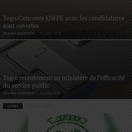
Togo/Concours ENFPE 2026: les candidatures
sont ouvertes
Charbel SOSSOUVI
-
21 juillet 2026
Togo: recrutement au ministère de l’efficacité
du service public
Charbel SOSSOUVI
-
21 juillet 2026
OFFRES
Accueil
OFFRES