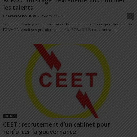
BCEAO : un stage d’excellence pour former
les talents
Charbel SOSSOUVI
-
26 janvier 2026
0
Et si le prochain grand économiste, banquier central ou expert financier de
l’UEMOA faisait ses premiers pas… à la BCEAO ? En ouvrant son...
OFFRES
CEET : recrutement d’un cabinet pour
renforcer la gouvernance