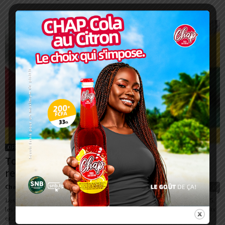
OFFRES
Togo/ Elections municipales: Pourquoi un
report?
Charbel SOSSOUVI
-
30 mai 2025
0
Les élections municipales au Togo sont reportées. Le jeudi 17 juillet 2025,
les Togolais se rendront aux urnes pour élire leurs conseillers municipaux
et...