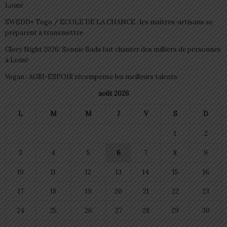
Lomé
SWEDD+ Togo / ECOLE DE LA CHANCE : les maitres-artisans se
préparent à transmettre
Glory Night 2026: Sonnie Badu fait chanter des milliers de personnes
à Lomé
Vogan : AGRI-ESPOIR récompense les meilleurs talents
août 2026
L
M
M
J
V
S
D
1
2
3
4
5
6
7
8
9
10
11
12
13
14
15
16
17
18
19
20
21
22
23
24
25
26
27
28
29
30