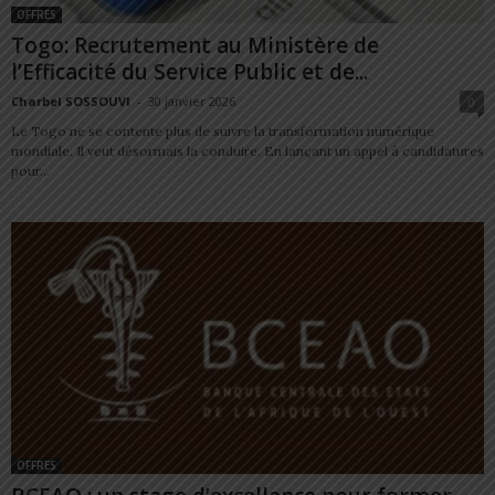
OFFRES
Togo: Recrutement au Ministère de
l’Efficacité du Service Public et de...
Charbel SOSSOUVI
-
30 janvier 2026
0
Le Togo ne se contente plus de suivre la transformation numérique
mondiale. Il veut désormais la conduire. En lançant un appel à candidatures
pour...
OFFRES