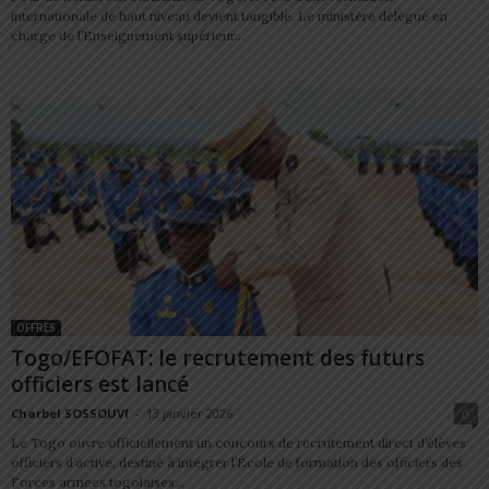
internationale de haut niveau devient tangible. Le ministère délégué en
charge de l’Enseignement supérieur...
OFFRES
Togo/EFOFAT: le recrutement des futurs
officiers est lancé
Charbel SOSSOUVI
-
13 janvier 2026
0
Le Togo ouvre officiellement un concours de recrutement direct d’élèves
officiers d’active, destiné à intégrer l’École de formation des officiers des
Forces armées togolaises...