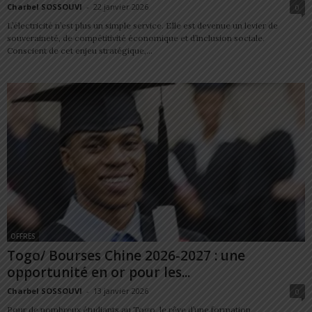
Charbel SOSSOUVI
-
22 janvier 2026
0
L’électricité n’est plus un simple service. Elle est devenue un levier de
souveraineté, de compétitivité économique et d’inclusion sociale.
Conscient de cet enjeu stratégique,...
OFFRES
Togo/ Bourses Chine 2026-2027 : une
opportunité en or pour les...
Charbel SOSSOUVI
-
13 janvier 2026
0
Pour de nombreux étudiants au Togo, le rêve d’une formation