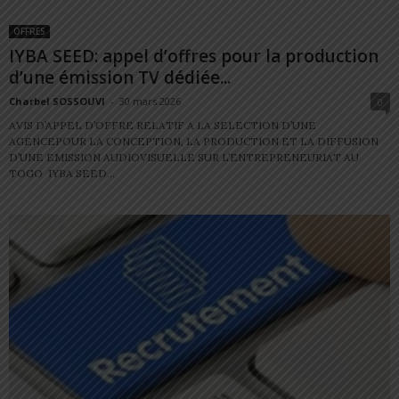
OFFRES
IYBA SEED: appel d’offres pour la production
d’une émission TV dédiée...
Charbel SOSSOUVI
-
30 mars 2026
0
AVIS D’APPEL D’OFFRE RELATIF A LA SELECTION D’UNE
AGENCEPOUR LA CONCEPTION, LA PRODUCTION ET LA DIFFUSION
D’UNE EMISSION AUDIOVISUELLE SUR L’ENTREPRENEURIAT AU
TOGO IYBA SEED...