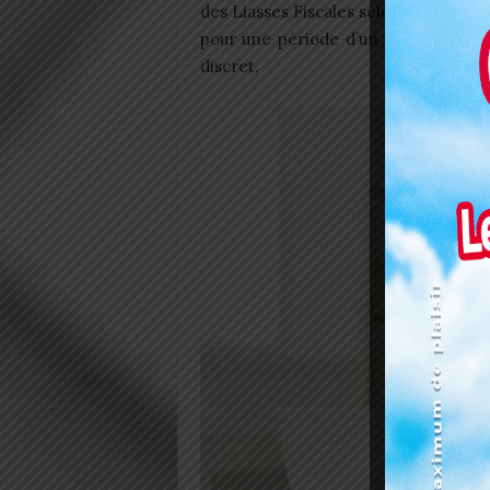
des Liasses Fiscales selon Syscoada Ré
pour une période d’un mois et deu
discret.