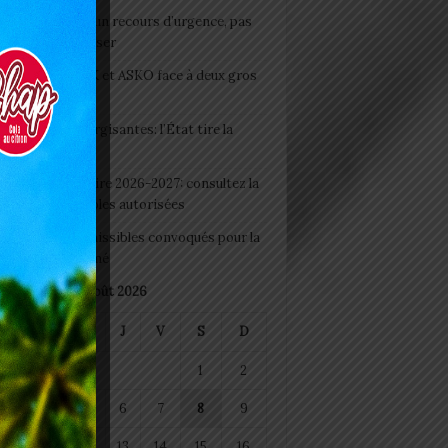
e du lendemain : un recours d’urgence, pas
abitude à banaliser
clubs CAF: ASCK et ASKO face à deux gros
eaux
 Boissons énergisantes: l’État tire la
tte d’alarme
 Rentrée scolaire 2026-2027: consultez la
 officielle des écoles autorisées
 2026 : les admissibles convoqués pour la
e médicale à Lomé
août 2026
M
M
J
V
S
D
1
2
4
5
6
7
8
9
11
12
13
14
15
16