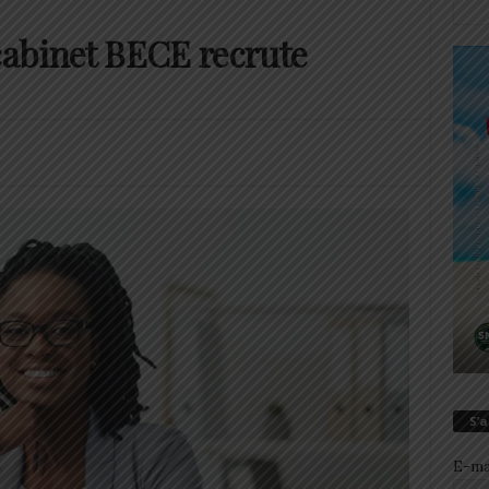
 cabinet BECE recrute
S’
E-ma