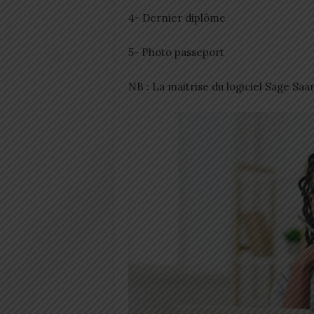
4- Dernier diplôme
5- Photo passeport
NB : La maitrise du logiciel Sage Saar