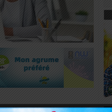
omptable qui maitrise parfaitement la production
Art