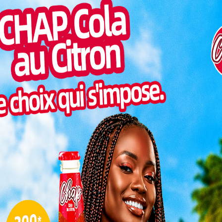
visé ; C’est à dire l’élaboration des états financiers
Pilul
x
semaines
, avec un salaire de 80 000F/mois – Être
une h
Inter
morc
Togo/
sonne
Togo/
liste
ESSAL
visit
L
3
10