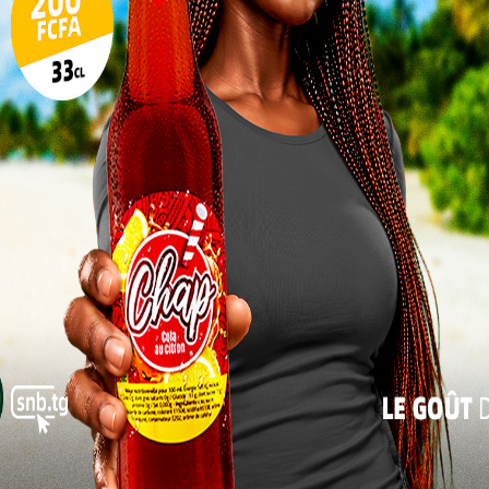
17
24
31
 au cabinet BECE
« Juil