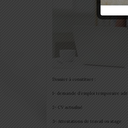
Dossier à constituer :
1- demande d’emploi temporaire adr
2- CV actualisé
3- Attestations de travail ou stage