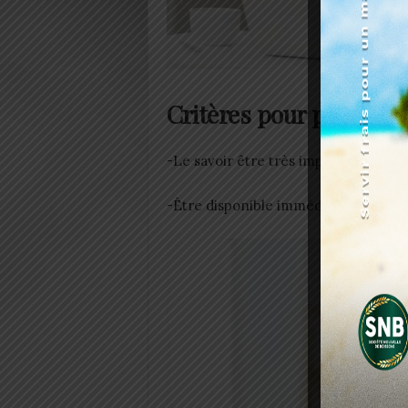
Critères pour postuler
-Le savoir être très important
-Être disponible immédiatement