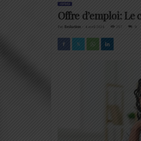
OFFRES
Offre d’emploi: Le
Par
Redaction
-
4 avril 2024
297
0