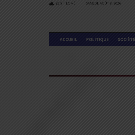
C
LOMÉ
SAMEDI, AOÛT 8, 2026
23.5
L
ACCUEIL
POLITIQUE
SOCIÉT
O
M
E
G
R
A
P
H