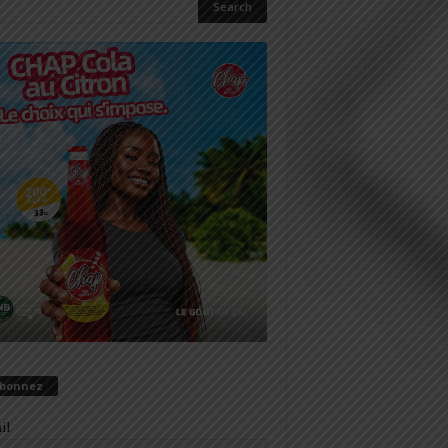
abonnez
il