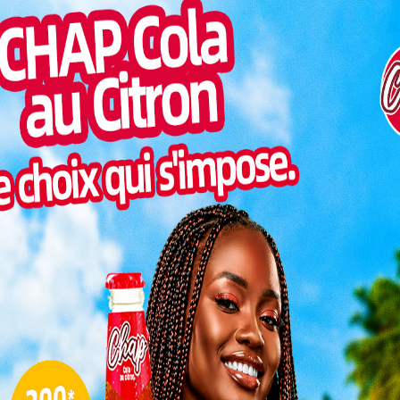
cat. Au cours de cette conférence, les objectifs clés
Pilul
une h
Inter
férence des avocats
morc
Togo/
principaux de présenter aux étudiants de la faculté
sonne
vocat ; les différentes missions d’un avocat dans la
Togo/
définissent le justiciable dans la cité », a énoncé le
liste
oit de l’Université de Lomé dans un communiqué.
ESSAL
visit
L
3