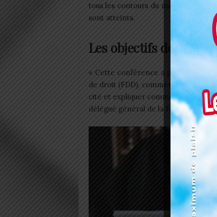
tous les contours du métier d’un avo
sont atteints.
Les objectifs de la con
« Cette conférence a pour objectifs 
de droit (FDD), comment devenir un a
cité et expliquer comment les Avocats 
délégué général de la faculté de dr