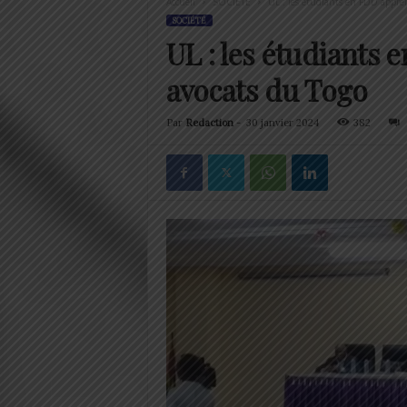
Accueil
SOCIÉTÉ
UL : les étudiants en FDD appre
SOCIÉTÉ
UL : les étudiants
avocats du Togo
Par
Redaction
-
30 janvier 2024
382