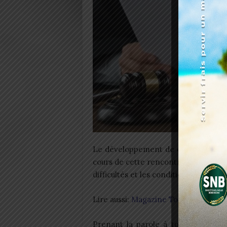
Le développement de ces objectifs c
cours de cette rencontre ont permis a
difficultés et les conditions à rempli
Lire aussi:
Magazine Togo Emergent
Prenant la parole à tour de rôle, 