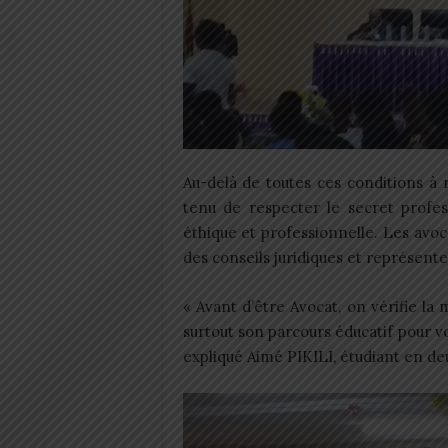
Au-delà de toutes ces conditions à re
tenu de respecter le secret profe
éthique et professionnelle. Les avoc
des conseils juridiques et représente
« Avant d’être Avocat, on vérifie la 
surtout son parcours éducatif pour voi
expliqué Aimé PIKILI, étudiant en de