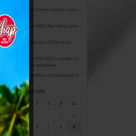
e du lendemain : un recours d’urgence, pas
abitude à banaliser
clubs CAF: ASCK et ASKO face à deux gros
eaux
 Boissons énergisantes: l’État tire la
tte d’alarme
 Rentrée scolaire 2026-2027: consultez la
 officielle des écoles autorisées
 2026 : les admissibles convoqués pour la
e médicale à Lomé
août 2026
M
M
J
V
S
D
1
2
4
5
6
7
8
9