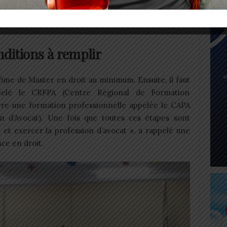
venir avocat au Togo, il faut donc remplir plusieurs
nditions à remplir
plôme de Master en droit au minimum. Ensuite, il faut
ppelé le CRFPA (Centre Régional de Formation
ivre une formation professionnelle appelée le CAPA
ion d’Avocat). Une fois que toutes ces étapes sont
et exercer la profession d’avocat », a rappelé une
ce en droit.