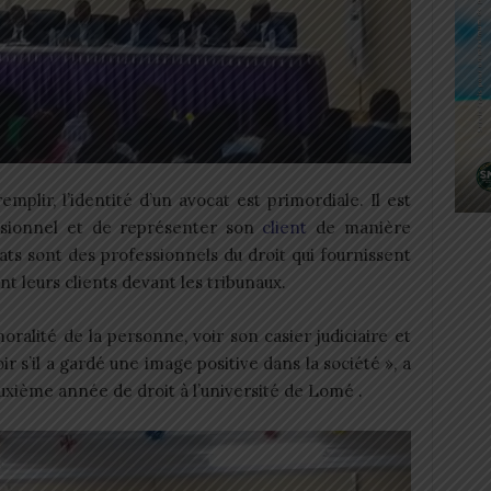
mplir, l’identité d’un avocat est primordiale. Il est
ssionnel et de représenter son
client
de manière
ats sont des professionnels du droit qui fournissent
nt leurs clients devant les tribunaux.
moralité de la personne, voir son casier judiciaire et
r s’il a gardé une image positive dans la société », a
uxième année de droit à l’université de Lomé .