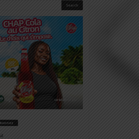
abonnez
il