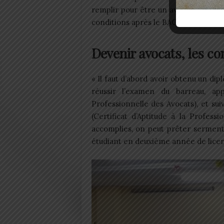
remplir pour être un avocat. Pour de
conditions après le BAC2.
Devenir avocats, les co
« Il faut d’abord avoir obtenu un di
réussir l’examen du barreau, a
Professionnelle des Avocats), et su
(Certificat d’Aptitude à la Profess
accomplies, on peut prêter serment 
étudiant en deuxième année de licen