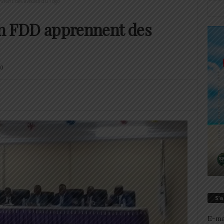
nnent des avocats du Togo
 en FDD apprennent des
0
S’
E-ma