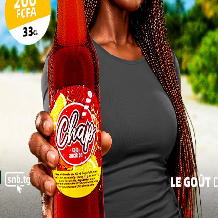
10
17
24
31
« Juil
lés et les réponses à plusieurs questions posées au
ux étudiants en droit d’avoir une idée claire sur les
r pour devenir un avocat.
 N013
les experts Avocats ont démontré les conditions à