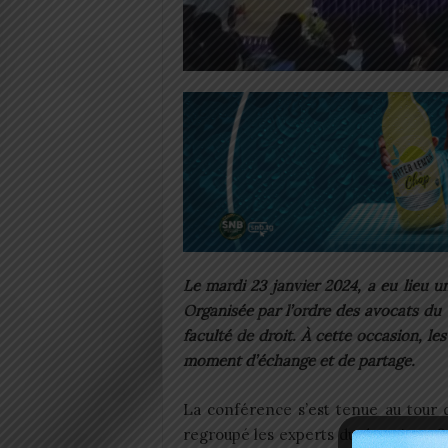
Le mardi 23 janvier 2024, a eu lieu u
Organisée par l’ordre des avocats du 
faculté de droit. À cette occasion, le
moment d’échange et de partage.
La conférence s’est tenue au tour du
regroupé les experts du domaine afi