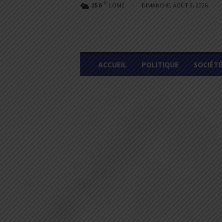
C
LOMÉ
DIMANCHE, AOÛT 9, 2026
25.6
L
ACCUEIL
POLITIQUE
SOCIÉT
O
M
E
G
R
A
P
H