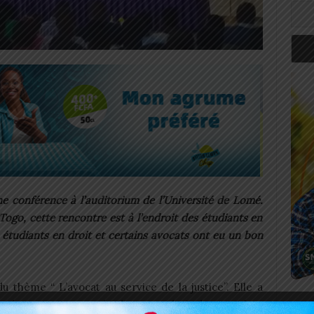
ne conférence à l’auditorium de l’Université de Lomé.
Togo, cette rencontre est à l’endroit des étudiants en
s étudiants en droit et certains avocats ont eu un bon
 thème “ L’avocat au service de la justice”. Elle a
n de permettre aux étudiants en droit de connaître
Art