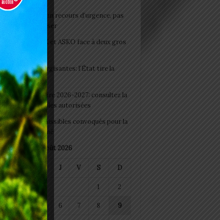
e du lendemain : un recours d’urgence, pas
abitude à banaliser
clubs CAF: ASCK et ASKO face à deux gros
eaux
 Boissons énergisantes: l’État tire la
tte d’alarme
 Rentrée scolaire 2026-2027: consultez la
 officielle des écoles autorisées
 2026 : les admissibles convoqués pour la
e médicale à Lomé
août 2026
M
M
J
V
S
D
1
2
4
5
6
7
8
9