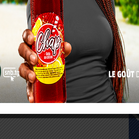
10
17
24
31
« Juil