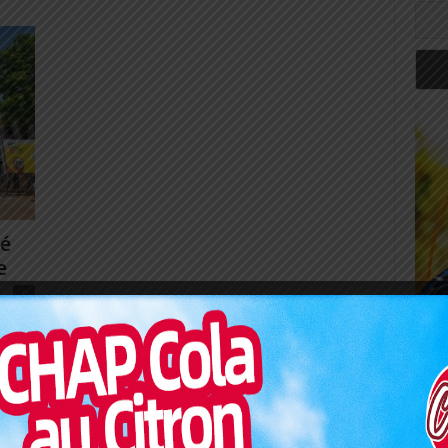
mé
e
5
e
Art