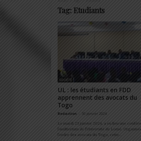
Accueil
Tags
Etudiants
Tag: Etudiants
SOCIÉTÉ
UL : les étudiants en FDD
apprennent des avocats du
Togo
Redaction
-
30 janvier 2024
Le mardi 23 janvier 2024, a eu lieu une confér
l’auditorium de l’Université de Lomé. Organisé
l’ordre des avocats du Togo, cette...