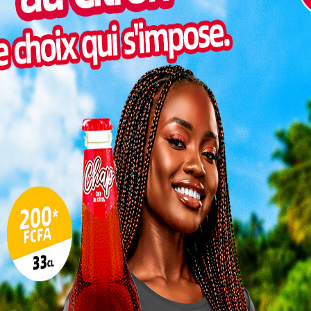
Pilul
une h
Inter
morc
Togo/
sonne
Togo/
liste
ESSAL
visit
L
3