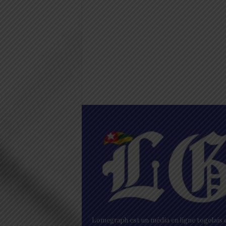
Lomegraph est un média en ligne togolais q