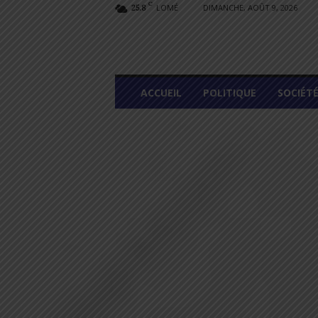
C
LOMÉ
DIMANCHE, AOÛT 9, 2026
25.8
L
ACCUEIL
POLITIQUE
SOCIÉT
O
M
E
G
R
A
P
H