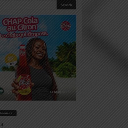
abonnez
il