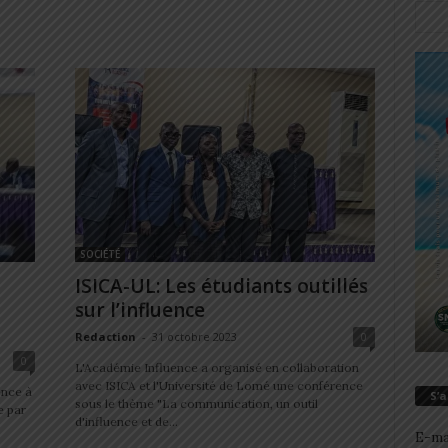
SOCIÉTÉ
ISICA-UL: Les étudiants outillés
sur l’influence
Redaction
-
31 octobre 2023
0
0
L'Académie Influence a organisé en collaboration
avec ISICA et l'Université de Lomé une conférence
ence à
S’
sous le thème "La communication, un outil
e par
d'influence et de...
E-ma