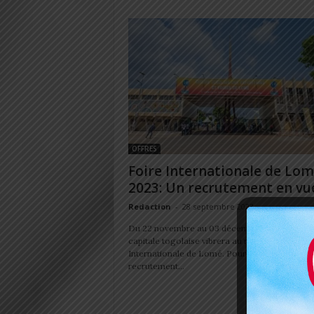
OFFRES
Foire Internationale de Lo
2023: Un recrutement en vu
Redaction
-
28 septembre 2023
Du 22 novembre au 03 décembre prochain, la
capitale togolaise vibrera au rythme de la Foir
Internationale de Lomé. Pour ce faire, un
recrutement...