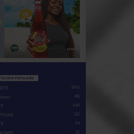
TÉGORIE POPULAIRE
1042
IÉTÉ
481
lassé
440
RT
212
ITIQUE
94
TÉ
55
NOMIE