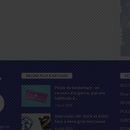
ENCORE PLUS D'ARTICLES
CA
SOC
Pilule du lendemain : un
recours d’urgence, pas une
Non c
habitude à...
SPO
7 août 2026
POL
Interclubs CAF: ASCK et ASKO
SAN
face à deux gros morceaux
ui se
6 août 2026
ECO