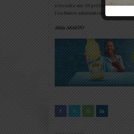
s’étendra aux 39 préfectures et cou
l’exclusion administrative que vivent
Alida AKAKPO
Article précédent