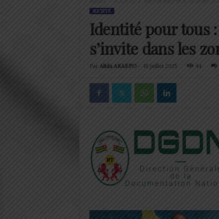
Accueil
SOCIÉTÉ
Identité pour tous : le projet DG
SOCIÉTÉ
Identité pour tous 
s’invite dans les zo
Par
Alida AKAKPO
-
18 juillet 2025
44