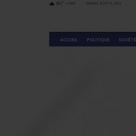
C
LOMÉ
SAMEDI, AOÛT 8, 2026
25.1
L
ACCUEIL
POLITIQUE
SOCIÉT
O
M
E
G
R
A
P
H