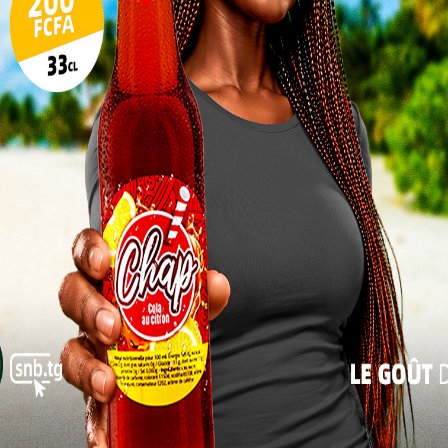
10
17
« À l’horizon 2028, l’objectif est que 80 % des
24
rect aux services de documentation », a précisé
s de séjour à la DGDN.
31
« Juil
a sécurité, « garantir à chaque citoyen un accès
e l’État. Car sans identité, impossible de voyager,
r à certains soins.
Après une phase pilote de six mois, le projet