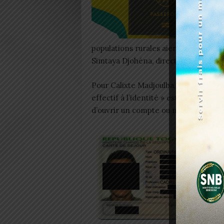
populations rurales aient un accès di
Simtaya Djohéna, directeur des carte
Pour Calixte Madjoulba, ministre de l
effectif à l’identité » est un devoir d
d’ouvrir un compte ou même d’accéde