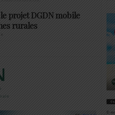
DN mobile s’invite dans les zones...
: le projet DGDN mobile
nes rurales
0
S’
E-ma