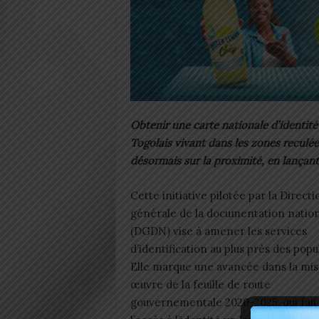
Obtenir une carte nationale d’identi
Togolais vivant dans les zones reculé
désormais sur la proximité, en lançant
Cette initiative pilotée par la Directi
générale de la documentation natio
(DGDN) vise à amener les services
d’identification au plus près des popu
Elle marque une avancée dans la mi
œuvre de la feuille de route
gouvernementale 2020-2025, qui fait