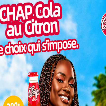
on
Pilul
une h
ssible grâce aux équipes mobiles
Inter
morc
e déploiement d’équipes mobiles dans chaque
Togo/
sonne
r directement les citoyens dans les villages et
 une carte d’identité dans des délais réduits.
Togo/
liste
1 ans après, Baguida renforce ses liens avec
ESSAL
visit
L
3