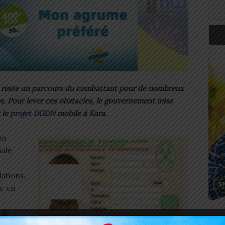
té reste un parcours du combattant pour de nombreux
es. Pour lever ces obstacles, le gouvernement mise
 le
projet DGDN
mobile à Kara.
on
nale
lations.
se en
 de
Art