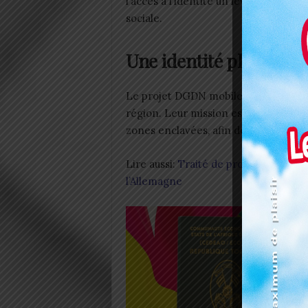
l’accès à l’identité un levier d’inclusi
sociale.
Une identité plus acce
Le projet DGDN mobile repose sur l
région. Leur mission est d’enregistre
zones enclavées, afin de leur délivrer
Lire aussi:
Traité de protectorat : 14
l’Allemagne