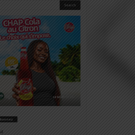
abonnez
il