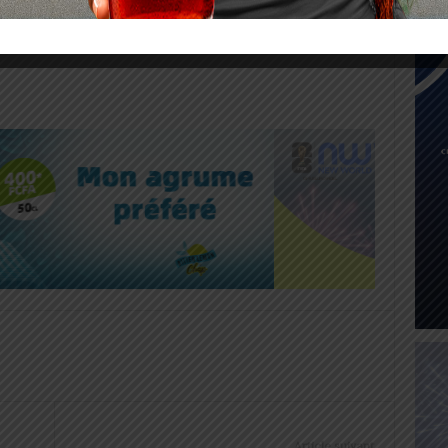
vrira les 117 communes. Une réponse concrète à
 encore trop de Togolais sans pièce.
Article suivant