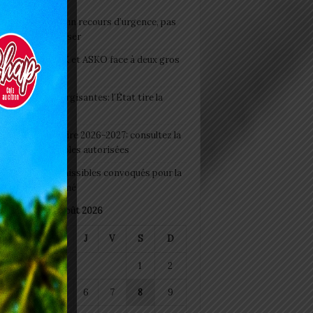
e du lendemain : un recours d’urgence, pas
abitude à banaliser
clubs CAF: ASCK et ASKO face à deux gros
eaux
 Boissons énergisantes: l’État tire la
tte d’alarme
 Rentrée scolaire 2026-2027: consultez la
 officielle des écoles autorisées
 2026 : les admissibles convoqués pour la
e médicale à Lomé
août 2026
M
M
J
V
S
D
1
2
4
5
6
7
8
9