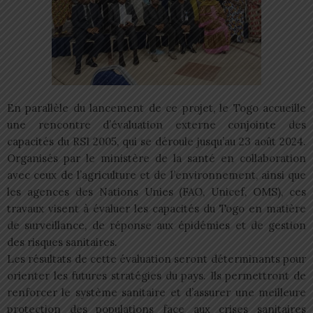
En parallèle du lancement de ce projet, le Togo accueille
une rencontre d’évaluation externe conjointe des
capacités du RSI 2005, qui se déroule jusqu’au 23 août 2024.
Organisés par le ministère de la santé en collaboration
avec ceux de l’agriculture et de l’environnement, ainsi que
les agences des Nations Unies (FAO, Unicef, OMS), ces
travaux visent à évaluer les capacités du Togo en matière
de surveillance, de réponse aux épidémies et de gestion
des risques sanitaires.
Les résultats de cette évaluation seront déterminants pour
orienter les futures stratégies du pays. Ils permettront de
renforcer le système sanitaire et d’assurer une meilleure
protection des populations face aux crises sanitaires