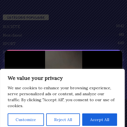
CATÉGORIE POPULAIRE
1042
SOCIÉTÉ
481
Non classé
440
SPORT
212
POLITIQUE
94
SANTÉ
55
ECONOMIE
51
We value your privacy
CULTURE
We use cookies to enhance your browsing experience,
serve personalized ads or content, and analyze our
traffic. By clicking "Accept All", you consent to our use of
cookies.
Privacy
© Copyright 2025 | LOMEGRAPH
Customize
Reject All
Accept All
All rights reserved
0:07