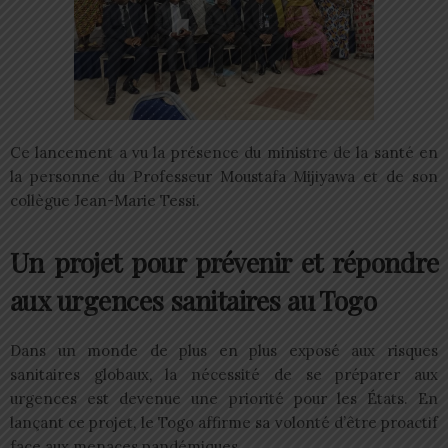
Ce lancement a vu la présence du ministre de la santé en
la personne du Professeur Moustafa Mijiyawa et de son
collègue Jean-Marie Tessi.
Un projet pour prévenir et répondre
aux urgences sanitaires au Togo
Dans un monde de plus en plus exposé aux risques
sanitaires globaux, la nécessité de se préparer aux
urgences est devenue une priorité pour les États. En
lançant ce projet, le Togo affirme sa volonté d’être proactif
face aux menaces pandémiques.