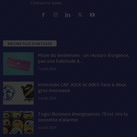
Contactez-nous:
contact@lomegraph.tg
ENCORE PLUS D'ARTICLES
Pilule du lendemain : un recours d’urgence,
pas une habitude à...
7 août 2026
Interclubs CAF: ASCK et ASKO face à deux
gros morceaux
6 août 2026
Togo/ Boissons énergisantes: l’État tire la
sonnette d’alarme
6 août 2026