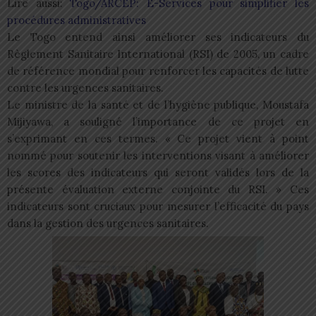
Lire aussi:
Togo/ARCEP: E-Services pour simplifier les
procédures administratives
Le Togo entend ainsi améliorer ses indicateurs du
Règlement Sanitaire International (RSI) de 2005, un cadre
de référence mondial pour renforcer les capacités de lutte
contre les urgences sanitaires.
Le ministre de la santé et de l’hygiène publique, Moustafa
Mijiyawa, a souligné l’importance de ce projet en
s’exprimant en ces termes. « Ce projet vient à point
nommé pour soutenir les interventions visant à améliorer
les scores des indicateurs qui seront validés lors de la
présente évaluation externe conjointe du RSI. » Ces
indicateurs sont cruciaux pour mesurer l’efficacité du pays
dans la gestion des urgences sanitaires.