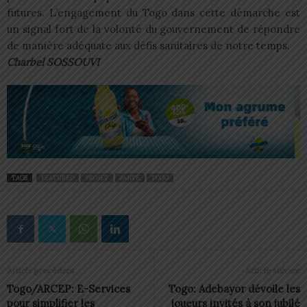
futures. L’engagement du Togo dans cette démarche est
un signal fort de la volonté du gouvernement de répondre
de manière adéquate aux défis sanitaires de notre temps.
Charbel SOSSOUVI
TAGS
FEATURED
PROJET
SANTÉ
TOGO
Article précédent
Article suivant
Togo/ARCEP: E-Services
Togo: Adebayor dévoile les
pour simplifier les
joueurs invités à son jubilé