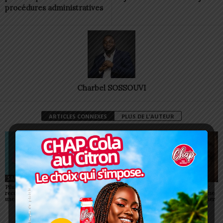
procédures administratives
Charbel SOSSOUVI
ARTICLES CONNEXES
PLUS DE L'AUTEUR
SANTÉ
SANTÉ
SANTÉ
Pilule du lendemain : un
Togo : 525 places ouvertes
Conjonctivites (Apollo) :
recours d’urgence, pas
dans les écoles de santé
non, un simple regard ne
une habitude à banaliser
peut pas vous contaminer