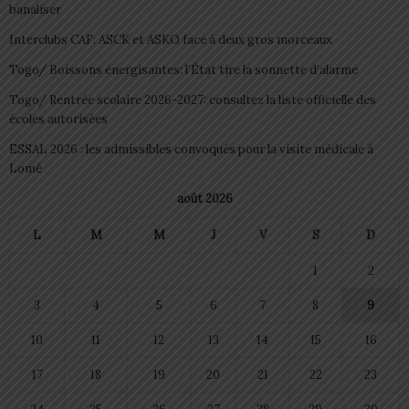
banaliser
Interclubs CAF: ASCK et ASKO face à deux gros morceaux
Togo/ Boissons énergisantes: l’État tire la sonnette d’alarme
Togo/ Rentrée scolaire 2026-2027: consultez la liste officielle des
écoles autorisées
ESSAL 2026 : les admissibles convoqués pour la visite médicale à
Lomé
août 2026
L
M
M
J
V
S
D
1
2
3
4
5
6
7
8
9
10
11
12
13
14
15
16
17
18
19
20
21
22
23