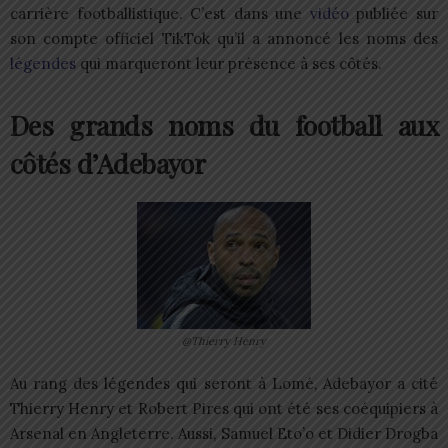
carrière footballistique. C’est dans une
vidéo
publiée sur
son compte officiel TikTok qu’il a annoncé les noms des
légendes
qui marqueront leur présence à ses côtés.
Des grands noms du football aux
côtés d’Adebayor
@Thierry Henry
Au rang des légendes qui seront à Lomé, Adebayor a cité
Thierry Henry et Robert Pires qui ont été ses coéquipiers à
Arsenal en Angleterre. Aussi, Samuel Eto’o et Didier Drogba