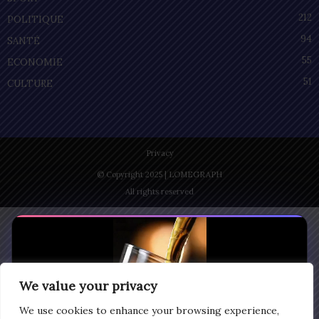
212
POLITIQUE
94
SANTÉ
55
ECONOMIE
51
CULTURE
Privacy
© Copyright 2025 | LOMEGRAPH
All rights reserved
We value your privacy
We use cookies to enhance your browsing experience,