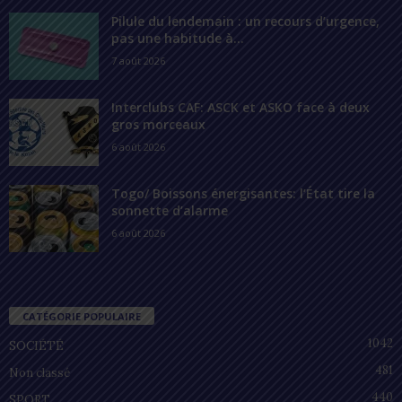
Pilule du lendemain : un recours d’urgence,
pas une habitude à...
7 août 2026
Interclubs CAF: ASCK et ASKO face à deux
gros morceaux
6 août 2026
Togo/ Boissons énergisantes: l’État tire la
sonnette d’alarme
6 août 2026
CATÉGORIE POPULAIRE
1042
SOCIÉTÉ
481
Non classé
440
SPORT