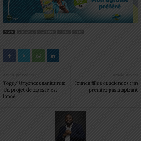
TAGS
ADEBAYOR
FEATURED
JUBILÉ
TOGO
Article précédent
Article suivant
Togo/ Urgences sanitaires:
Jeunes filles et sciences : un
Un projet de riposte est
premier pas inspirant
lancé