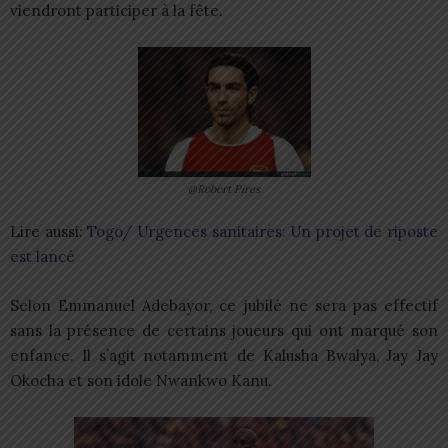
viendront participer à la fête.
@Robert Pires
Lire aussi:
Togo/ Urgences sanitaires: Un projet de riposte
est lancé
Selon Emmanuel Adebayor, ce jubilé ne sera pas effectif
sans la présence de certains joueurs qui ont marqué son
enfance. Il s’agit notamment de Kalusha Bwalya, Jay Jay
Okocha et son idole Nwankwo Kanu.