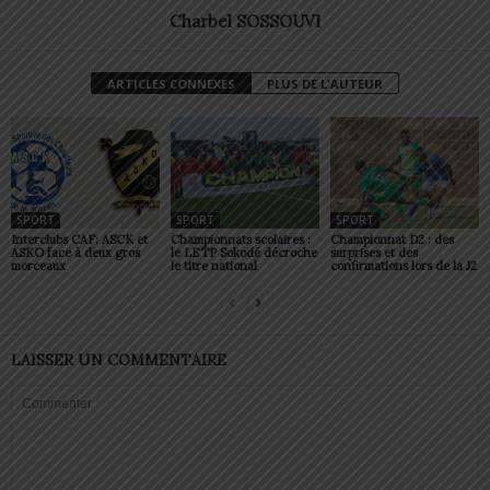
Charbel SOSSOUVI
ARTICLES CONNEXES
PLUS DE L'AUTEUR
SPORT
SPORT
SPORT
Interclubs CAF: ASCK et
Championnats scolaires :
Championnat D2 : des
ASKO face à deux gros
le LETP Sokodé décroche
surprises et des
morceaux
le titre national
confirmations lors de la J2
LAISSER UN COMMENTAIRE