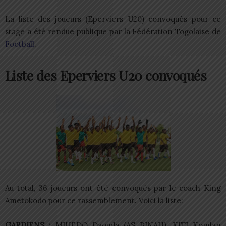
La liste des joueurs (Eperviers U20) convoqués pour ce
stage a été rendue publique par la Fédération Togolaise de
Football
.
Liste des Eperviers U20 convoqués
Au total, 36 joueurs ont été convoqués par le coach King
Ametokodo pour ce rassemblement. Voici la liste:
GARDIENS :
MIHEDO Daouda (AS BINAH), KITI Komlan