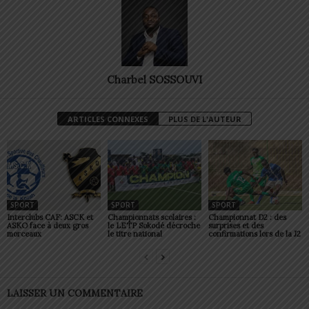
Charbel SOSSOUVI
ARTICLES CONNEXES
PLUS DE L'AUTEUR
SPORT
SPORT
SPORT
Interclubs CAF: ASCK et
Championnats scolaires :
Championnat D2 : des
ASKO face à deux gros
le LETP Sokodé décroche
surprises et des
morceaux
le titre national
confirmations lors de la J2
LAISSER UN COMMENTAIRE