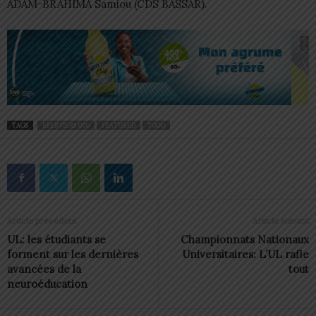
ADAM-BRAHIMA Samiou (CDS BASSAR).
TAGS
EPERVIERS U20
FEATURED
TOGO
Article précédent
Article suivant
UL: les étudiants se
Championnats Nationaux
forment sur les dernières
Universitaires: L’UL rafle
avancées de la
tout
neuroéducation