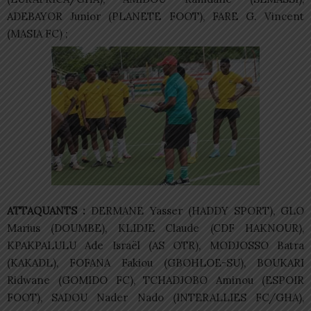
ADEBAYOR Junior (PLANETE FOOT), FARE G. Vincent
(MASIA FC) ;
ATTAQUANTS :
DERMANE Yasser (HADDY SPORT), GLO
Marius (DOUMBE), KLIDJE Claude (CDF HAKNOUR),
KPAKPALULU Ade Israël (AS OTR), MODJOSSO Batra
(KAKADL), FOFANA Fakiou (GBOHLOE-SU), BOUKARI
Ridwane (GOMIDO FC), TCHADJOBO Aminou (ESPOIR
FOOT), SADOU Nader Nado (INTERALLIES FC/GHA),