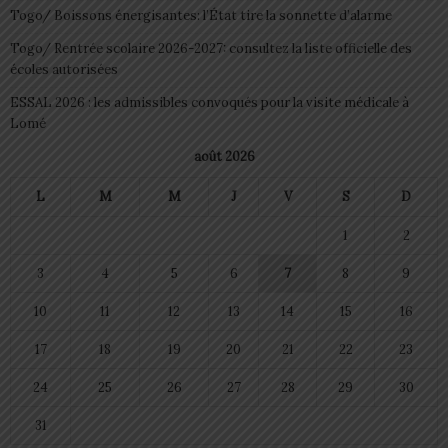
Togo/ Boissons énergisantes: l’État tire la sonnette d’alarme
Togo/ Rentrée scolaire 2026-2027: consultez la liste officielle des
écoles autorisées
ESSAL 2026 : les admissibles convoqués pour la visite médicale à
Lomé
août 2026
L
M
M
J
V
S
D
1
2
3
4
5
6
7
8
9
10
11
12
13
14
15
16
17
18
19
20
21
22
23
24
25
26
27
28
29
30
31