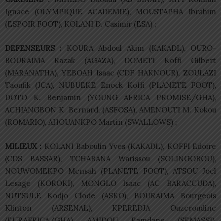
Ignace (OLYMPIQUE ACADEMIE), MOUSTAPHA Ibrahim
(ESPOIR FOOT), KOLANI D. Casimir (ESA) ;
DEFENSEURS :
KOURA Abdoul Akim (KAKADL), OURO-
BOURAIMA Razak (AGAZA), DOMETI Koffi Gilbert
(MARANATHA), YEBOAH Isaac (CDF HAKNOUR), ZOULAZI
Taoufik (JCA), NUBUEKE Enock Koffi (PLANETE FOOT),
DOTO K. Benjamin (YOUNG AFRICA PROMISE/GHA),
ACHIANGBON K. Bernard, (ASFOSA), AMENOUTI M. Kokou
(ROMARIO), AHOUANKPO Martin (SWALLOWS) ;
MILIEUX :
KOLANI Baboulin Yves (KAKADL), KOFFI Edoire
(CDS BASSAR), TCHABANA Warissou (SOLINGOBOU),
NOUWOMEKPO Mensah (PLANETE FOOT), ATSOU Joel
Lesage (KOROKI), MONGLO Isaac (AC BARACCUDA),
NUTSULE Kodjo Clode (ASKO), BOURAIMA Bourgeois
Klinton (ARSENAL), KPEREDJA Ouzeroudine
(EURAFRICA/GHA), AMIDOU Ramdane (SEMASSI),