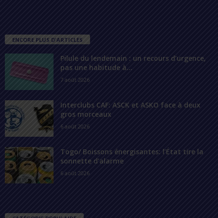
ENCORE PLUS D'ARTICLES
Pilule du lendemain : un recours d’urgence,
pas une habitude à...
7 août 2026
Interclubs CAF: ASCK et ASKO face à deux
gros morceaux
6 août 2026
Togo/ Boissons énergisantes: l’État tire la
sonnette d’alarme
6 août 2026