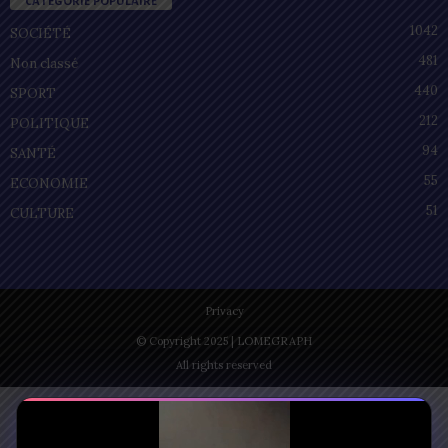
CATÉGORIE POPULAIRE
1042
SOCIÉTÉ
481
Non classé
440
SPORT
212
POLITIQUE
94
SANTÉ
55
ECONOMIE
51
CULTURE
Privacy
© Copyright 2025 | LOMEGRAPH
All rights reserved