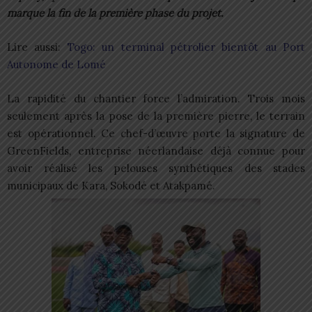
marque la fin de la première phase du projet.
Lire aussi:
Togo: un terminal pétrolier bientôt au Port
Autonome de Lomé
La rapidité du chantier force l’admiration. Trois mois
seulement après la pose de la première pierre, le terrain
est opérationnel. Ce chef-d’œuvre porte la signature de
GreenFields, entreprise néerlandaise déjà connue pour
avoir réalisé les pelouses synthétiques des stades
municipaux de Kara, Sokodé et Atakpamé.