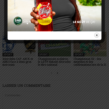
Charbel SOSSOUVI
ARTICLES CONNEXES
PLUS DE L'AUTEUR
SPORT
SPORT
SPORT
Interclubs CAF: ASCK et
Championnats scolaires :
Championnat D2 : des
ASKO face à deux gros
le LETP Sokodé décroche
surprises et des
morceaux
le titre national
confirmations lors de la J2
LAISSER UN COMMENTAIRE