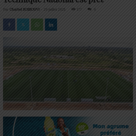
Par
Charbel SOSSOUVI
-
29 juillet 2025
177
0