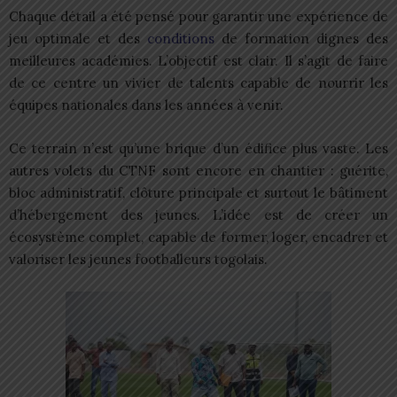
Chaque détail a été pensé pour garantir une expérience de
jeu optimale et des
conditions
de formation dignes des
meilleures académies. L’objectif est clair. Il s’agit de faire
de ce centre un vivier de talents capable de nourrir les
équipes nationales dans les années à venir.
Ce terrain n’est qu’une brique d’un édifice plus vaste. Les
autres volets du CTNF sont encore en chantier : guérite,
bloc administratif, clôture principale et surtout le bâtiment
d’hébergement des jeunes. L’idée est de créer un
écosystème complet, capable de former, loger, encadrer et
valoriser les jeunes footballeurs togolais.