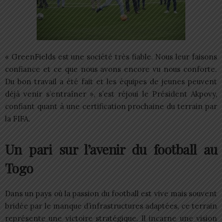
« GreenFields est une société très fiable. Nous leur faisons
confiance et ce que nous avons encore vu nous conforte.
Du bon travail a été fait et les équipes de jeunes peuvent
déjà venir s’entraîner », s’est réjoui le Président Akpovy,
confiant quant à une certification prochaine du terrain par
la FIFA.
Un pari sur l’avenir du football au
Togo
Dans un pays où la passion du football est vive mais souvent
bridée par le manque d’infrastructures adaptées, ce terrain
représente une victoire stratégique. Il incarne une vision