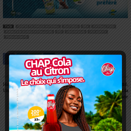
TAGS
CENTRE TECHNIQUE NATIONAL
FEATURED
FIFA
FOOTBALL TOGO
FORMATION JEUNES FOOTBALLEURS
FTF
GREENFIELDS
GUY AKPOVY
TERRAIN GBAVÉ
Article précédent
Article suivant
Hommage à Mgr Barrigah:
Ayiza 2025 : semer l’unité,
Un concert est annoncé
récolter la prospérité et la
résilience