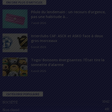
ENCORE PLUS D'ARTICLES
Pilule du lendemain : un recours d’urgence,
pas une habitude à...
7 août 2026
Interclubs CAF: ASCK et ASKO face à deux
gros morceaux
6 août 2026
Togo/ Boissons énergisantes: l’État tire la
sonnette d’alarme
6 août 2026
CATÉGORIE POPULAIRE
1042
SOCIÉTÉ
481
Non classé