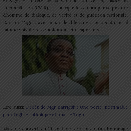
engagé. À la tête de la Commission Vérité, Justice et
Réconciliation (CVJR), il a marqué les cœurs par sa posture
d’homme de dialogue, de vérité et de guérison nationale.
Dans un Togo traversé par des blessures sociopolitiques, il
fut une voix de rassemblement et d’espérance.
Lire aussi:
Decès de Mgr Barrigah : Une perte inestimable
pour l’église catholique et pour le Togo
Mais ce concert du 10 août ne sera pas qu’un hommage