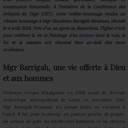
communion fraternelle. À l’initiative de la Conférence des
évêques du Togo (CET), cette veillée-hommage rendra un
vibrant hommage à Mgr Nicodème Barrigah-Bénissan, décédé
le 4 août 2024. Près d’un an après sa disparition, l’Église s’unit
pour célébrer la vie et l’héritage d’un
homme
dont la voix, la
foi et la mission ont résonné bien au-delà des murs
ecclésiaux.
Mgr Barrigah, une vie offerte à Dieu
et aux hommes
Ordonné évêque d’Atakpamé en 2008 avant de devenir
archevêque métropolitain de Lomé en novembre 2019,
Mgr Barrigah-Bénissan n’a jamais limité sa vocation à
l’autel. Il fut, pour beaucoup, un pasteur proche du peuple,
un artisan de paix, un intellectuel lumineux et un citoyen