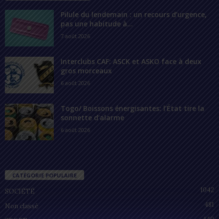
Pilule du lendemain : un recours d’urgence,
pas une habitude à...
7 août 2026
Interclubs CAF: ASCK et ASKO face à deux
gros morceaux
6 août 2026
Togo/ Boissons énergisantes: l’État tire la
sonnette d’alarme
6 août 2026
CATÉGORIE POPULAIRE
1042
SOCIÉTÉ
481
Non classé