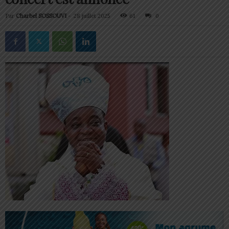
Par
Charbel SOSSOUVI
-
28 juillet 2025
61
0