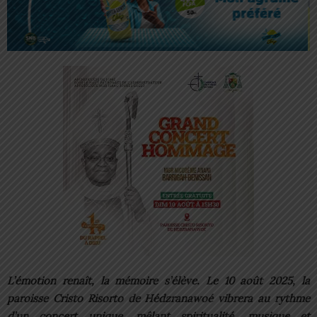
L’émotion renaît, la mémoire s’élève. Le 10 août 2025, la
paroisse Cristo Risorto de Hédzranawoé vibrera au rythme
d’un concert unique, mêlant spiritualité, musique et