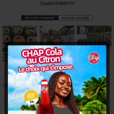
Charbel SOSSOUVI
ARTICLES CONNEXES
PLUS DE L'AUTEUR
Non classé
Non classé
Non classé
Togo/ Boissons
Togo/ Rentrée scolaire
ESSAL 2026 : les
énergisantes: l’État tire la
2026-2027: consultez la
admissibles convoqués
sonnette d’alarme
liste officielle des écoles
pour la visite médicale à
autorisées
Lomé
LAISSER UN COMMENTAIRE