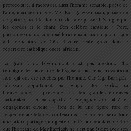
protocolaire. Il racontera aussi l’homme sensible, poète de
l’âme, musicien inspiré. Mgr Barrigah-Bénissan, passionné
de guitare, avait le don rare de faire passer l’Évangile par
les cordes et le chant. Son célèbre cantique « Père,
pardonne-nous », composé lors de sa mission diplomatique
à la nonciature en Côte d’Ivoire, reste gravé dans le
répertoire catholique ouest-africain.
La gratuité de l’événement n’est pas anodine. Elle
témoigne de l’ouverture de l’Église à tous ceux, croyants ou
non, qui ont été touchés par l’homme. Car Mgr Barrigah-
Bénissan appartenait au peuple. Son verbe, sa
bienveillance, sa présence lors des grandes épreuves
nationales — et sa capacité à conjuguer spiritualité et
engagement civique — font de lui une figure rare et
respectée au-delà des confessions. Ce concert sera donc
une prière partagée, un geste d’unité, une manière de dire
que l’héritage de Mgr Barrigah ne s’est pas éteint avec son