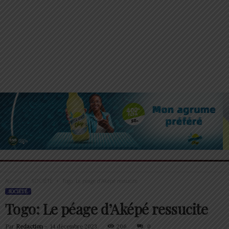
Accueil
SOCIÉTÉ
Togo: Le péage d’Aképé ressucite
SOCIÉTÉ
Togo: Le péage d’Aképé ressucite
Par
Redaction
-
14 décembre 2023
206
0