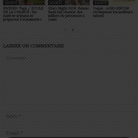
SOCIÉTÉ
SOCIÉTÉ
SOCIÉTÉ
SWEDD+ Togo / ECOLE
Glory Night 2026: Sonnie
Vogan : AGRI-ESPOIR
DE LA CHANCE : les
Badu fait chanter des
récompense les meilleurs
maitres-artisans se
milliers de personnes à
talents
préparent à transmettre
Lomé
LAISSER UN COMMENTAIRE