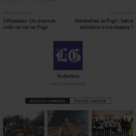
Article précédent
Article suivant
Urbanisme: Un nouveau
Harmattan au Togo : faites
code en vue au Togo
attention à ces risques ?
Redaction
https://lomegraph.tg/
ARTICLES CONNEXES
PLUS DE L'AUTEUR