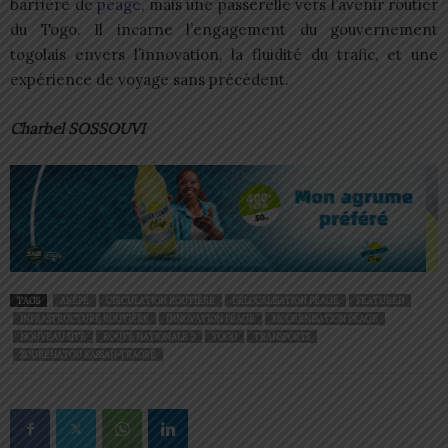
barrière de
péage
, mais une passerelle vers l’avenir routier
du Togo. Il incarne l’engagement du gouvernement
togolais envers l’innovation, la fluidité du trafic, et une
expérience de voyage sans précédent.
Charbel SOSSOUVI
TAGS
AKÉPÉ
CIRCULATION ROUTIÈRE
DÉLOCALISATION PÉAGE
FEATURED
INFRASTRUCTURE ROUTIÈRE
INNOVATION PÉAGE
MODERNISATION PÉAGE
NOUVEAU SITE
ROUTE NATIONALE 5
TOGO
TRANSPORTS
ZOURÉHATOU KASSAH-TRAORÉ