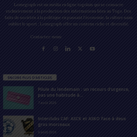
Lomegraph est un média en ligne togolais qui se consacre
exclusivement à la production des informations liées au Togo. Des
faits de sociétés à la politique en passant l’économie, la culture sans
oublier le sport ; Lomegraph offre un contenu riche et diversifié.
Contactez-nous:
contact@lomegraph.tg
ENCORE PLUS D'ARTICLES
Pilule du lendemain : un recours d’urgence,
pas une habitude à...
7 août 2026
Interclubs CAF: ASCK et ASKO face à deux
gros morceaux
6 août 2026