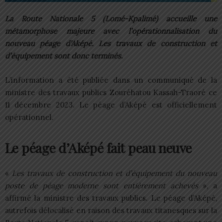
La Route Nationale 5 (Lomé-Kpalimé) accueille une
métamorphose majeure avec l’opérationnalisation du
nouveau péage d’Aképé. Les travaux de construction et
d’équipement sont donc terminés.
L’information a été publiée dans un communiqué de la
ministre des travaux publics Zouréhatou Kassah-Traoré ce
11 décembre 2023. Le péage d’Aképé est officiellement
opérationnel.
Le péage d’Aképé fait peau neuve
«
Les travaux de construction et d’équipement du nouveau
poste de péage moderne sont entièrement achevés
», a
affirmé la ministre des travaux publics. Le péage d’Aképé,
autrefois délocalisé en raison des travaux titanesques sur la