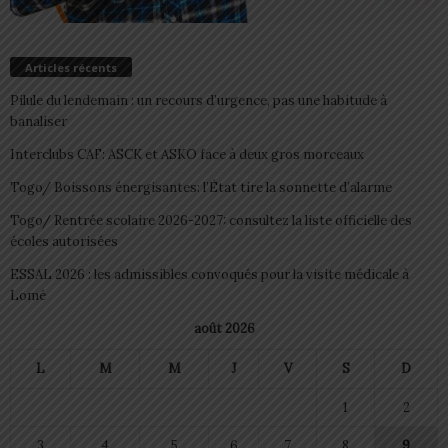
Articles récents
Pilule du lendemain : un recours d’urgence, pas une habitude à
banaliser
Interclubs CAF: ASCK et ASKO face à deux gros morceaux
Togo/ Boissons énergisantes: l’État tire la sonnette d’alarme
Togo/ Rentrée scolaire 2026-2027: consultez la liste officielle des
écoles autorisées
ESSAL 2026 : les admissibles convoqués pour la visite médicale à
Lomé
août 2026
L
M
M
J
V
S
D
1
2
3
4
5
6
7
8
9