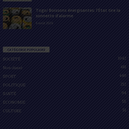
Togo/ Boissons énergisantes: l’État tire la
sonnette d’alarme
6 août 2026
CATÉGORIE POPULAIRE
1042
SOCIÉTÉ
481
Non classé
440
SPORT
212
POLITIQUE
94
SANTÉ
55
ECONOMIE
51
CULTURE