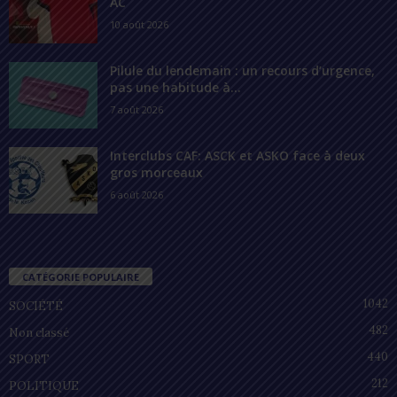
AC
10 août 2026
Pilule du lendemain : un recours d’urgence,
pas une habitude à...
7 août 2026
Interclubs CAF: ASCK et ASKO face à deux
gros morceaux
6 août 2026
CATÉGORIE POPULAIRE
1042
SOCIÉTÉ
482
Non classé
440
SPORT
212
POLITIQUE