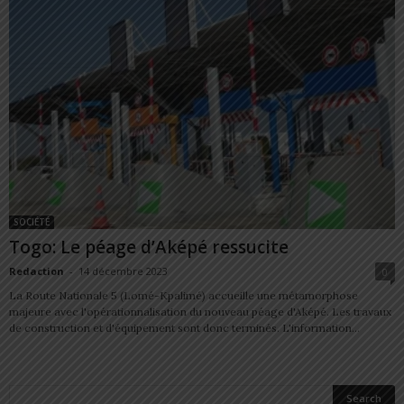
SOCIÉTÉ
Togo: Le péage d’Aképé ressucite
Redaction
-
14 décembre 2023
0
La Route Nationale 5 (Lomé-Kpalimé) accueille une métamorphose
majeure avec l'opérationnalisation du nouveau péage d'Aképé. Les travaux
de construction et d'équipement sont donc terminés. L'information...