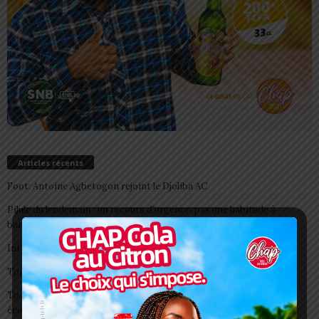
Articles récents
Foot: Antoine Agbetogon rejoint le Djoliba AC
Pilule du lendemain : un recours d’urgence, pas une habitude à
banaliser
Interclubs CAF: ASCK et ASKO face à deux gros morceaux
Togo/ Boissons énergisantes: l’État tire la sonnette d’alarme
Togo/ Rentrée scolaire 2026-2027: consultez la liste officielle des
écoles autorisées