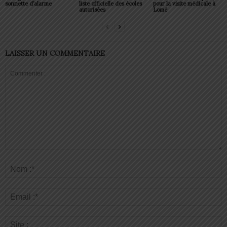
sonnette d’alarme
liste officielle des écoles
pour la visite médicale à
autorisées
Lomé
LAISSER UN COMMENTAIRE