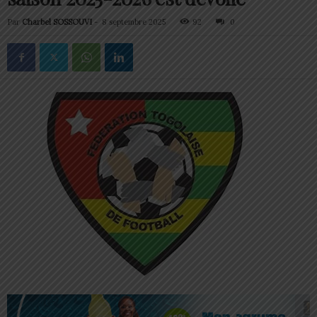
Par
Charbel SOSSOUVI
-
8 septembre 2025
92
0