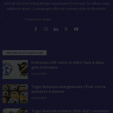
faits de sociétés à la politique en passant l’économie, la culture sans
oublier le sport ; Lomegraph offre un contenu riche et diversifié.
Contactez-nous:
contact@lomegraph.tg
ENCORE PLUS D'ARTICLES
Interclubs CAF: ASCK et ASKO face à deux
gros morceaux
6 août 2026
Togo/ Boissons énergisantes: l’État tire la
sonnette d’alarme
6 août 2026
Togo/ Rentrée scolaire 2026-2027: consultez