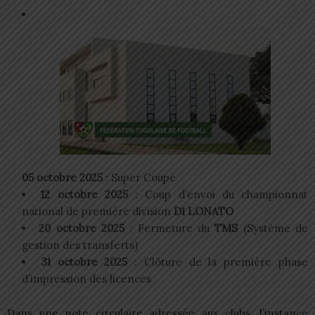
05 octobre 2025
: Super Coupe
12 octobre 2025
: Coup d’envoi du championnat
national de première division
D1 LONATO
20 octobre 2025
: Fermeture du
TMS
(Système de
gestion des transferts)
31 octobre 2025
: Clôture de la première phase
d’impression des licences
Dans une note circulaire adressée aux clubs, l’instance