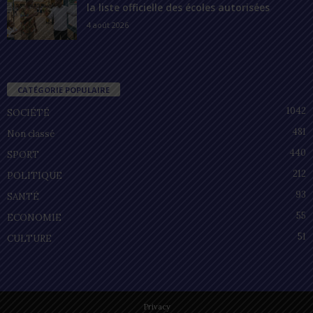
la liste officielle des écoles autorisées
4 août 2026
CATÉGORIE POPULAIRE
1042
SOCIÉTÉ
481
Non classé
440
SPORT
212
POLITIQUE
93
SANTÉ
55
ECONOMIE
51
CULTURE
Privacy