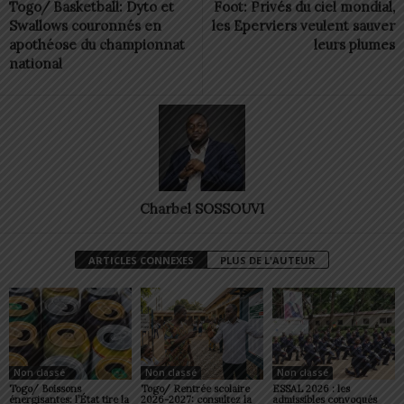
Togo/ Basketball: Dyto et
Foot: Privés du ciel mondial,
Swallows couronnés en
les Eperviers veulent sauver
apothéose du championnat
leurs plumes
national
Charbel SOSSOUVI
ARTICLES CONNEXES
PLUS DE L'AUTEUR
Non classé
Non classé
Non classé
Togo/ Boissons
Togo/ Rentrée scolaire
ESSAL 2026 : les
énergisantes: l’État tire la
2026-2027: consultez la
admissibles convoqués