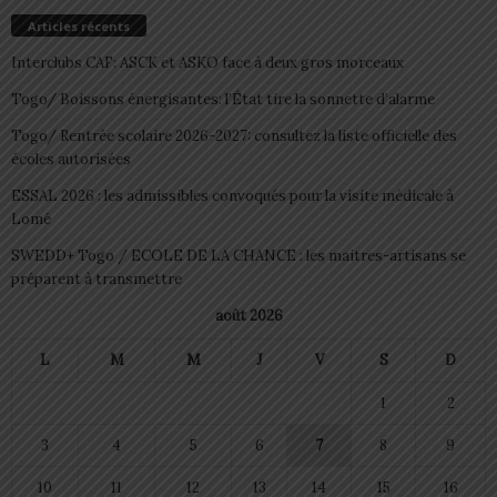
Articles récents
Interclubs CAF: ASCK et ASKO face à deux gros morceaux
Togo/ Boissons énergisantes: l’État tire la sonnette d’alarme
Togo/ Rentrée scolaire 2026-2027: consultez la liste officielle des
écoles autorisées
ESSAL 2026 : les admissibles convoqués pour la visite médicale à
Lomé
SWEDD+ Togo / ECOLE DE LA CHANCE : les maitres-artisans se
préparent à transmettre
août 2026
L
M
M
J
V
S
D
1
2
3
4
5
6
7
8
9
10
11
12
13
14
15
16