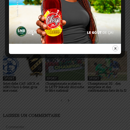
Charbel SOSSOUVI
ARTICLES CONNEXES
PLUS DE L'AUTEUR
SPORT
SPORT
SPORT
Interclubs CAF: ASCK et
Championnats scolaires :
Championnat D2 : des
ASKO face à deux gros
le LETP Sokodé décroche
surprises et des
morceaux
le titre national
confirmations lors de la J2
LAISSER UN COMMENTAIRE