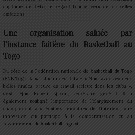
capitaine de Dyto, le regard tourné vers de nouvelles
ambitions.
Une organisation saluée par
l’instance faitière du Basketball au
Togo
Du côté de la Fédération nationale de basketball du Togo
(FNB Togo), la satisfaction est totale. « Nous avons eu deux
belles finales, preuve du travail sérieux dans les clubs »,
s’est réjoui Robert Ajavon, secrétaire général. Il a
également souligné l’importance de l’élargissement du
championnat aux équipes féminines de l’intérieur, une
innovation qui participe à la démocratisation et au
rayonnement du basketball togolais.