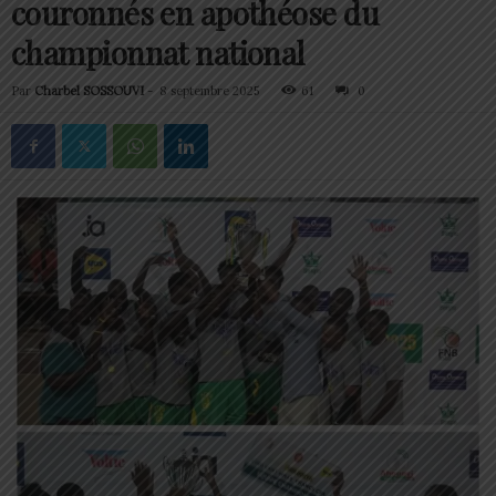
couronnés en apothéose du
championnat national
Par
Charbel SOSSOUVI
-
8 septembre 2025
61
0