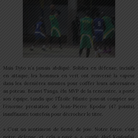
Mais Dyto n’a jamais abdiqué. Solides en défense, incisifs
en attaque, les hommes en vert ont renversé la vapeur
dans les dernières minutes pour coiffer leurs adversaires
au poteau. Beauvi Tanga, élu MVP de la rencontre, a porté
son équipe, tandis que l’Étoile Filante pouvait compter sur
l’énorme prestation de Jean-Pierre Kpodar (47 points),
insuffisante toutefois pour décrocher le titre.
« C’est un sentiment de fierté, de joie. Notre force, c’est
notre défense, et cela a payé », a confié Abel Kouloufaï,