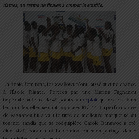
dames, au terme de finales à couper le souffle.
En finale féminine, les Swallows n’ont laissé aucune chance
à l’Étoile Filante. Portées par une Marina Fagnanou
impériale, auteure de 49 points, un
exploit
qui restera dans
les annales, elles se sont imposées 61 à 44. La performance
de Fagnanou lui a valu le titre de meilleure marqueuse du
tournoi, tandis que sa coéquipière Carole Banawoe a été
élue MVP, confirmant la domination sans partage des «
hirondelles » cette saison.