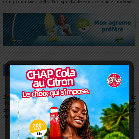
une promesse : celle d’un spectacle encore plus grandiose.
Article précédent
Article suivant
Rentrée 2025-2026 : plus de
FTF: Le chronogramme de
100.000 jeunes filles
la saison 2025-2026 est
recevront des kits scolaires
dévoilé
au Togo