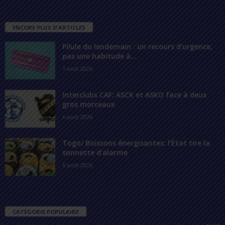
ENCORE PLUS D'ARTICLES
Pilule du lendemain : un recours d’urgence,
pas une habitude à...
7 août 2026
Interclubs CAF: ASCK et ASKO face à deux
gros morceaux
6 août 2026
Togo/ Boissons énergisantes: l’État tire la
sonnette d’alarme
6 août 2026
CATÉGORIE POPULAIRE