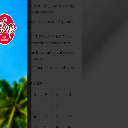
 Rentrée scolaire 2026-2027: consultez la
 officielle des écoles autorisées
 2026 : les admissibles convoqués pour la
e médicale à Lomé
D+ Togo / ECOLE DE LA CHANCE : les
es-artisans se préparent à transmettre
 Night 2026: Sonnie Badu fait chanter des
ers de personnes à Lomé
 : AGRI-ESPOIR récompense les meilleurs
ts
août 2026
M
M
J
V
S
D
1
2
4
5
6
7
8
9
11
12
13
14
15
16