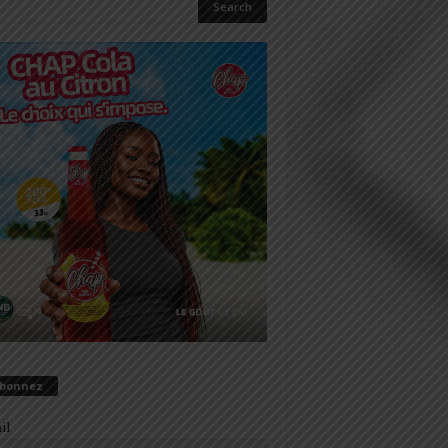
abonnez
il