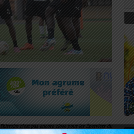
l’histoire n’est pas encore close pour les Éperviers du
Art
 stade de Kégué vibrera une nouvelle fois au rythme