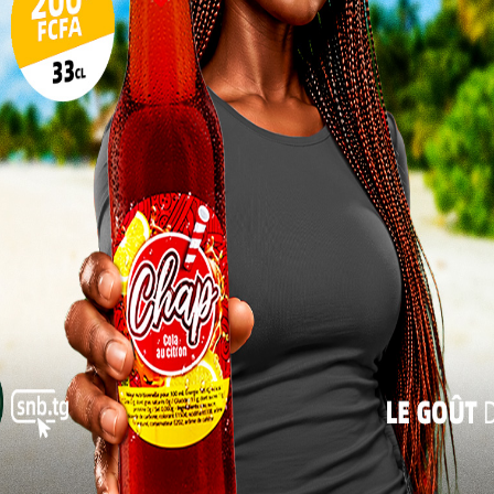
17
onquérir un public désabusé
24
confrontation face au Soudan a valeur de test
31
années, les supporters togolais oscillent entre
« Juil
 se vident, la ferveur s’effrite, et l’équipe nationale
Daré Nibombé l’admet : « Le mot d’ordre,
c’est de demander aux supporters de
continuer à venir, malgré tout. On
comprend leur colère. Mais nous
partageons un même objectif : voir le Togo
remporter des matchs. »
Derrière cette phrase se cache une vérité.
La confiance se gagne sur le terrain, pas