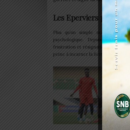
Les Eperviers pour rec
Plus qu’un simple match, cette 
psychologique. Depuis plusieurs 
frustration et résignation. Les stades
peine à incarner la fierté d’antan.