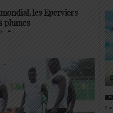
l mondial, les Eperviers
rs plumes
89
0
S’
E-ma