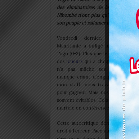
des éliminatoires de la Coupe du
Nibombé n’ont plus qu’un objectif. Il
son peuple et rallumer une flamme éte
Vendredi dernier, à Nouadhib
Mauritanie a infligé une nouvelle 
Togo (0-2). Plus que le score, c’est l’
des
joueurs
qui a choqué. Le sélect
n’a pas mâché ses mots, point
manque criant d’engagement. « Av
mon staff, nous travaillons cons
pour gagner. Mais nos buts encaiss
souvent évitables. Cela doit changer »
martelé en conférence de presse.
Cette autocritique démontre un tec
droit à l’erreur. Face aux Crocodiles 
guerrier et digne du maillot national.