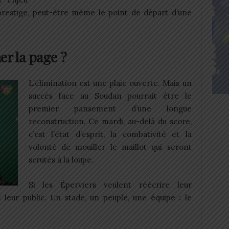
prestige, peut-être même le point de départ d’une
er la page ?
L’élimination est une plaie ouverte. Mais un
succès face au Soudan pourrait être le
premier pansement d’une longue
reconstruction. Ce mardi, au-delà du score,
c’est l’état d’esprit, la combativité et la
volonté de mouiller le maillot qui seront
scrutés à la loupe.
Si les Éperviers veulent réécrire leur
 leur public. Un stade, un peuple, une équipe : le