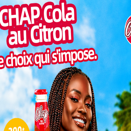
Togo/
 monde 2026. Face au Soudan, les hommes de Daré
liste
 s’agit de sauver la face, réconcilier une équipe avec
inte par des années de désillusion.
ESSAL
visit
ou, la
SWED
gifle au
maitr
attitude
Glory
ionneur
milli
ant un
Vogan
ec tout
talen
tamment
és sont
, a-t-il
L
hnicien lucide, conscient que son équipe n’a plus
3
du Nil, l’attente est claire : montrer un autre visage,
10