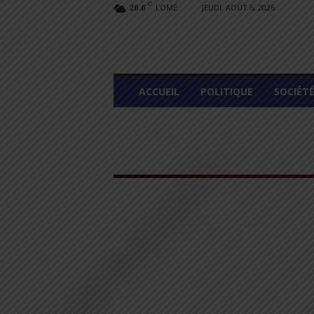
C
LOMÉ
JEUDI, AOÛT 6, 2026
26.6
L
ACCUEIL
POLITIQUE
SOCIÉT
O
M
E
G
R
A
P
H