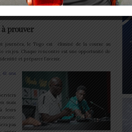
re le Soudan pourrait être ce souffle d’air frais qui
t à prouver
t journées, le Togo est éliminé de la course au
este en jeu. Chaque rencontre est une opportunité de
dentité et préparer l’avenir.
, 41 ans
perviers
ion mais
à leurs
encore.
sera pas
s enjeu