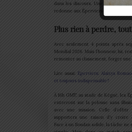
dans les discours. Une victoire cont
redonne aux Éperviers leur envol.
Plus rien à perdre, tou
Avec seulement 4 points après sep
Mondial 2026. Mais l’honneur, lui, r
remonter au classement, forger une i
Lire aussi:
Eperviers: Alaixys Romao
et toujours indispensable?
À 16h GMT, au stade de Kégué, les É
entreront sur la pelouse sans illus
avec une mission. Celle d’offrir 
supporters une raison d’y croire 
Face à un Soudan solide, la tâche ne 
simple. Mais dans ce match san