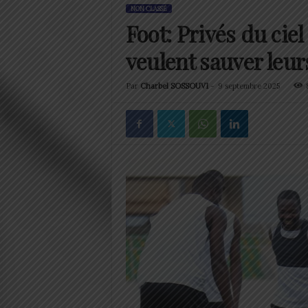
NON CLASSÉ
Foot: Privés du cie
veulent sauver leu
Par
Charbel SOSSOUVI
-
9 septembre 2025