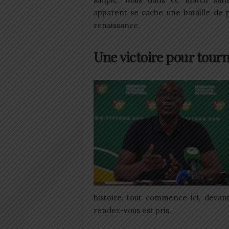
apparent se cache une bataille de 
renaissance.
Une victoire pour tourn
histoire, tout commence ici, devant
rendez-vous est pris.